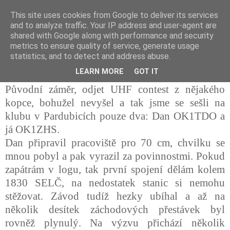
This site uses cookies from Google to deliver its services
Prdec - Pardubice Hradec
and to analyze traffic. Your IP address and user-agent are
shared with Google along with performance and security
metrics to ensure quality of service, generate usage
statistics, and to detect and address abuse.
UHF CONTEST 2007
LEARN MORE
GOT IT
P
ůvodní záměr, odjet UHF contest z nějakého
kopce, bohužel nevyšel a tak jsme se sešli na
klubu v Pardubicích pouze dva: Dan OK1TDO a
já OK1ZHS.
Dan připravil pracoviště pro 70 cm, chvilku se
mnou pobyl a pak vyrazil za povinnostmi. Pokud
zapátrám v logu, tak první spojení dělám kolem
1830 SELČ, na nedostatek stanic si nemohu
stěžovat. Závod tudíž hezky ubíhal a až na
několik desítek záchodových přestávek byl
rovněž plynulý. Na výzvu přichází několik