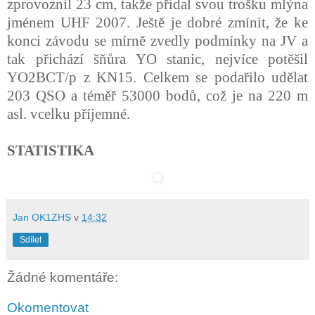
zprovoznil 23 cm, takže přidal svou trošku mlýna
jménem UHF 2007. Ještě je dobré zmínit, že ke
konci závodu se mírně zvedly podmínky na JV a
tak přichází šňůra YO stanic, nejvíce potěšil
YO2BCT/p z KN15. Celkem se podařilo udělat
203 QSO a téměř 53000 bodů, což je na 220 m
asl. vcelku příjemné.
STATISTIKA
Jan OK1ZHS
v
14:32
Sdílet
Žádné komentáře:
Okomentovat