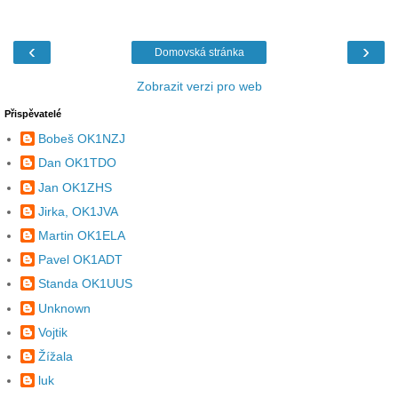
‹
›
Domovská stránka
Zobrazit verzi pro web
Přispěvatelé
Bobeš OK1NZJ
Dan OK1TDO
Jan OK1ZHS
Jirka, OK1JVA
Martin OK1ELA
Pavel OK1ADT
Standa OK1UUS
Unknown
Vojtik
Žížala
luk