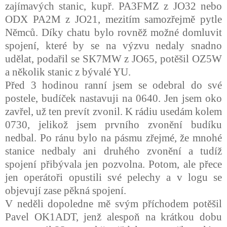
zajímavých stanic, kupř. PA3FMZ z JO32 nebo
ODX PA2M z JO21, mezitím samozřejmě pytle
Němců. Díky chatu bylo rovněž možné domluvit
spojení, které by se na výzvu nedaly snadno
udělat, podařil se SK7MW z JO65, potěšil OZ5W
a několik stanic z bývalé YU.
Před 3 hodinou ranní jsem se odebral do své
postele, budíček nastavuji na 0640. Jen jsem oko
zavřel, už ten prevít zvonil. K rádiu usedám kolem
0730, jelikož jsem prvního zvonění budíku
nedbal. Po ránu bylo na pásmu zřejmé, že mnohé
stanice nedbaly ani druhého zvonění a tudíž
spojení přibývala jen pozvolna. Potom, ale přece
jen operátoři opustili své pelechy a v logu se
objevují zase pěkná spojení.
V neděli dopoledne mě svým příchodem potěšil
Pavel OK1ADT, jenž alespoň na krátkou dobu