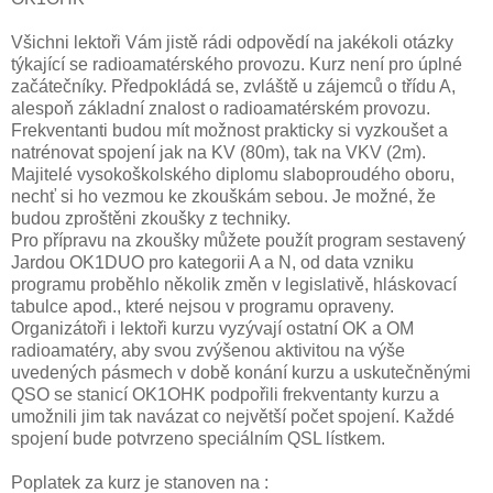
Všichni lektoři Vám jistě rádi odpovědí na jakékoli otázky
týkající se radioamatérského provozu. Kurz není pro úplné
začátečníky. Předpokládá se, zvláště u zájemců o třídu A,
alespoň základní znalost o radioamatérském provozu.
Frekventanti budou mít možnost prakticky si vyzkoušet a
natrénovat spojení jak na KV (80m), tak na VKV (2m).
Majitelé vysokoškolského diplomu slaboproudého oboru,
nechť si ho vezmou ke zkouškám sebou. Je možné, že
budou zproštěni zkoušky z techniky.
Pro přípravu na zkoušky můžete použít program sestavený
Jardou OK1DUO pro kategorii A a N, od data vzniku
programu proběhlo několik změn v legislativě, hláskovací
tabulce apod., které nejsou v programu opraveny.
Organizátoři i lektoři kurzu vyzývají ostatní OK a OM
radioamatéry, aby svou zvýšenou aktivitou na výše
uvedených pásmech v době konání kurzu a uskutečněnými
QSO se stanicí OK1OHK podpořili frekventanty kurzu a
umožnili jim tak navázat co největší počet spojení. Každé
spojení bude potvrzeno speciálním QSL lístkem.
Poplatek za kurz je stanoven na :