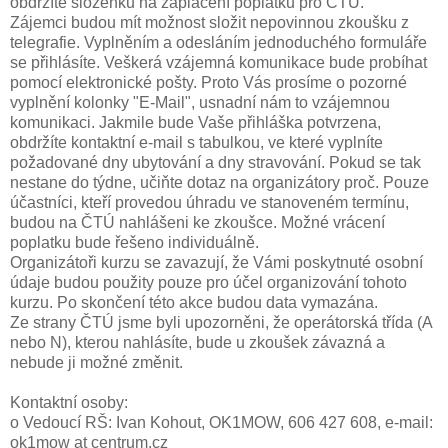
obdržíte složenku na zaplacení poplatku pro ČTÚ.
Zájemci budou mít možnost složit nepovinnou zkoušku z
telegrafie. Vyplněním a odesláním jednoduchého formuláře
se přihlásíte. Veškerá vzájemná komunikace bude probíhat
pomocí elektronické pošty. Proto Vás prosíme o pozorné
vyplnění kolonky "E-Mail", usnadní nám to vzájemnou
komunikaci. Jakmile bude Vaše přihláška potvrzena,
obdržíte kontaktní e-mail s tabulkou, ve které vyplníte
požadované dny ubytování a dny stravování. Pokud se tak
nestane do týdne, učiňte dotaz na organizátory proč. Pouze
účastníci, kteří provedou úhradu ve stanoveném termínu,
budou na ČTÚ nahlášeni ke zkoušce. Možné vrácení
poplatku bude řešeno individuálně.
Organizátoři kurzu se zavazují, že Vámi poskytnuté osobní
údaje budou použity pouze pro účel organizování tohoto
kurzu. Po skončení této akce budou data vymazána.
Ze strany ČTÚ jsme byli upozorněni, že operátorská třída (A
nebo N), kterou nahlásíte, bude u zkoušek závazná a
nebude ji možné změnit.
Kontaktní osoby:
o Vedoucí RŠ: Ivan Kohout, OK1MOW, 606 427 608, e-mail:
ok1mow at centrum.cz