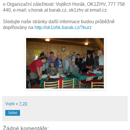
o Organizační záležitosti: Vojtěch Horák, OK1ZHV, 777 758
440, e-mail: v.horak at barak.cz, ok1zhv at email.cz
Sledujte naše stránky další informace budou průběžně
doplňovány na
http://ok1ohk.barak.cz/?kurz
Vojtik
v
7:20
Sdílet
Žádné komentáře: