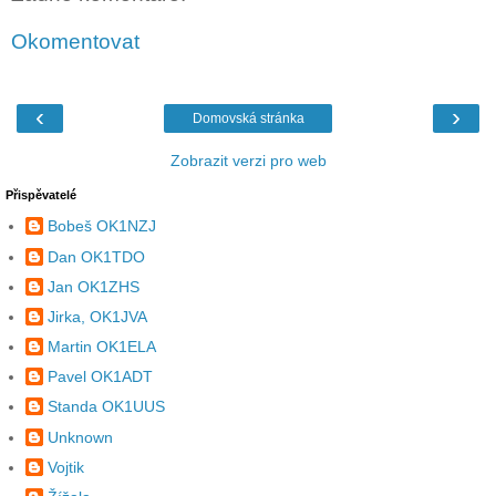
Okomentovat
‹
›
Domovská stránka
Zobrazit verzi pro web
Přispěvatelé
Bobeš OK1NZJ
Dan OK1TDO
Jan OK1ZHS
Jirka, OK1JVA
Martin OK1ELA
Pavel OK1ADT
Standa OK1UUS
Unknown
Vojtik