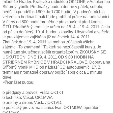
mládeže Hradec Králové a radioklub OK1OHK v Autokempu
Stříbrný rybník. Přednášky budou denně v pátek, sobotu,
neděli a pondělí od 800 do 1700 hodin. V podvečerních a
večerních hodinách pak bude probíhat práce na radiostanici.
V úterý od 800 hodin proběhne přezkoušení před komisí
ČTÚ. Předběžný termín je určen na 15. 4. - 19. 4. 2011. Je to
od pátku do úterý, 19. 4. budou zkoušky. Ubytování a večeře
je pro zájemce zajištěna již na čtvrtek 14. 4. 2011.
Zkoušek dne 19. 4. 2011 se mohou zúčastnit všichni
zájemci. To znamená i Ti, kteří se nezúčastnili kurzu. Je
nutné tuto skutečnost sdělit organizátorům. ZKOUŠKY SE
USKUTEČNÍ DNE 19. 4. 2011 OD 9,00 HODIN NA
STŘÍBRNÉM RYBNÍCE V HRADCI KRÁLOVÉ. Doprava na
Stříbrný rybník MHD od nádraží ČD autobusem č. 17. Z
terminálu hromadné dopravy odjíždí spoj o cca 1 minutu
dříve.
Přednášet budou:
o předpisy a provoz: Vráťa OK1KT
o technika: Vašek OK1MWA
o antény a šíření: Václav OK1VD.
o praktický provoz na stanici: Ivan OK1MOW, operátoři
OK1OHK