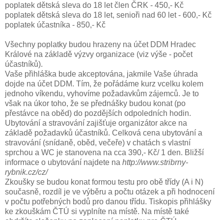
poplatek dětská sleva do 18 let člen ČRK - 450,- Kč
poplatek dětská sleva do 18 let, senioři nad 60 let - 600,- Kč
poplatek účastníka - 850,- Kč
Všechny poplatky budou hrazeny na účet DDM Hradec
Králové na základě výzvy organizace (viz výše - počet
účastníků).
Vaše přihláška bude akceptována, jakmile Vaše úhrada
dojde na účet DDM. Tím, že pořádáme kurz vcelku kolem
jednoho víkendu, vyhovíme požadavkům zájemců. Je to
však na úkor toho, že se přednášky budou konat (po
přestávce na oběd) do pozdějších odpoledních hodin.
Ubytování a stravování zajišťuje organizátor akce na
základě požadavků účastníků. Celková cena ubytování a
stravování (snídaně, oběd, večeře) v chatách s vlastní
sprchou a WC je stanovena na cca 390,- Kč/ 1 den. Bližší
informace o ubytování najdete na
http://www.stribrny-
rybnik.cz/cz/
Zkoušky se budou konat formou testu pro obě třídy (A i N)
současně, rozdíl je ve výběru a počtu otázek a při hodnocení
v počtu potřebných bodů pro danou třídu. Tiskopis přihlášky
ke zkouškám ČTÚ si vyplníte na místě. Na místě také