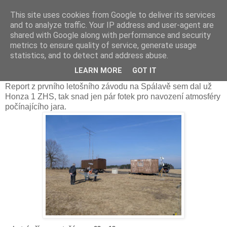
This site uses cookies from Google to deliver its services
Prdec - Pardubice Hradec
and to analyze traffic. Your IP address and user-agent are
shared with Google along with performance and security
metrics to ensure quality of service, generate usage
statistics, and to detect and address abuse.
1. subreg. 2011, OK1KPA, fotogalerie
LEARN MORE
GOT IT
Report z prvního letošního závodu na Spálavě sem dal už
Honza 1 ZHS, tak snad jen pár fotek pro navození atmosféry
počínajícího jara.