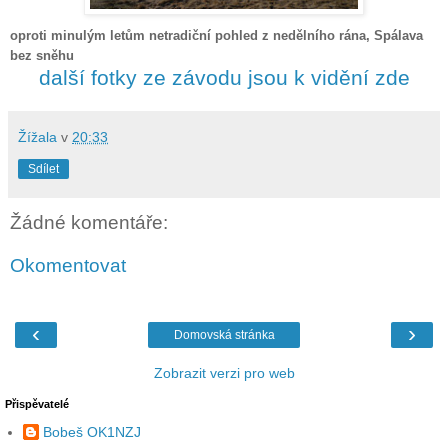
oproti minulým letům netradiční pohled z nedělního rána, Spálava
bez sněhu
další fotky ze závodu jsou k vidění zde
Žížala
v
20:33
Sdílet
Žádné komentáře:
Okomentovat
‹
›
Domovská stránka
Zobrazit verzi pro web
Přispěvatelé
Bobeš OK1NZJ