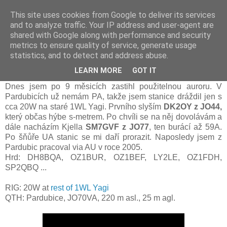
This site uses cookies from Google to deliver its services
Prdec - Pardubice Hradec
and to analyze traffic. Your IP address and user-agent are
shared with Google along with performance and security
metrics to ensure quality of service, generate usage
statistics, and to detect and address abuse.
Aurora 20.12. 2015
LEARN MORE
GOT IT
Dnes jsem po 9 měsicích zastihl použitelnou auroru. V
Pardubicích už nemám PA, takže jsem stanice dráždil jen s
cca 20W na staré 1WL
Y
agi. Prvního slyším
DK2OY z JO44,
který občas hýbe s-metrem. Po chvíli se na něj dovolávám a
dále nacházím Kjella
SM7GVF z JO77
, ten burácí až 59A.
Po šňůře UA stanic se mi daří prorazit. Naposled
y jsem
z
Pardubic
pracoval via
AU v roce 2005.
Hrd
: DH8BQA, OZ1BUR, OZ1BEF, LY2LE, OZ1FDH,
SP2QBQ ...
RIG:
20W at
rest of 1WL Yagi
QTH: P
ardubice
, JO70
VA
, 220 m asl.,
25 m agl.