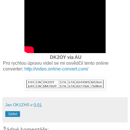
DK
2O
Y via AU
Pro r
ychlou
úpravu videí se mi osvědčil tento online
converter
:
http://video.online-convert.com/
Jan OK1ZHS
v
0:01
Sdílet
Žádné komentáře: