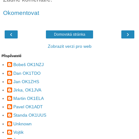
Okomentovat
‹
›
Domovská stránka
Zobrazit verzi pro web
Přispěvatelé
Bobeš OK1NZJ
Dan OK1TDO
Jan OK1ZHS
Jirka, OK1JVA
Martin OK1ELA
Pavel OK1ADT
Standa OK1UUS
Unknown
Vojtik