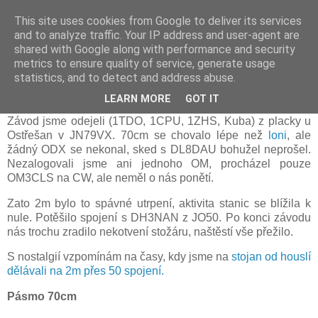
This site uses cookies from Google to deliver its services
Prdec - Pardubice Hradec
and to analyze traffic. Your IP address and user-agent are
shared with Google along with performance and security
metrics to ensure quality of service, generate usage
statistics, and to detect and address abuse.
Zimní QRP závod 2021, OK1KUR
LEARN MORE
GOT IT
Závod jsme odejeli (1TDO, 1CPU, 1ZHS, Kuba) z placky u
Ostřešan v JN79VX. 70cm se chovalo lépe než
loni
, ale
žádný ODX se nekonal, sked s DL8DAU bohužel neprošel.
Nezalogovali jsme ani jednoho OM, procházel pouze
OM3CLS na CW, ale neměl o nás ponětí.
Zato
2m bylo to spávné utrpení, aktivita stanic se blížila k
nule. Potěšilo spojení s DH3NAN z JO50.
Po konci závodu
nás trochu zradilo nekotvení stožáru, naštěstí vše přežilo.
S nostalgií vzpomínám na časy, kdy jsme na
stojan od houslí
dělávali na 2m přes 50 spojení.
Pásmo 70cm