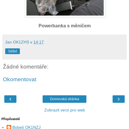
Powerbanka s měničem
Jan OK1ZHS
v
14:17
Sdílet
Žádné komentáře:
Okomentovat
‹
›
Domovská stránka
Zobrazit verzi pro web
Přispěvatelé
Bobeš OK1NZJ