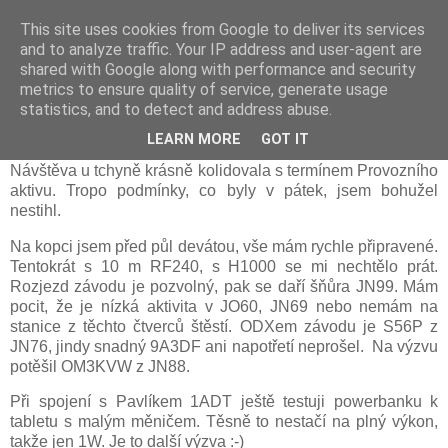
This site uses cookies from Google to deliver its services
Prdec - Pardubice Hradec
and to analyze traffic. Your IP address and user-agent are
shared with Google along with performance and security
metrics to ensure quality of service, generate usage
statistics, and to detect and address abuse.
Provozní aktiv 11/2021, OK1ZHS
LEARN MORE
GOT IT
Návštěva u tchyně krásně kolidovala s termínem Provozního
aktivu. Tropo podmínky, co byly v pátek, jsem bohužel
nestihl.
Na kopci jsem před půl devátou, vše mám rychle připravené.
Tentokrát s 10 m RF240, s H1000 se mi nechtělo prát.
Rozjezd závodu je pozvolný, pak se daří šňůra JN99. Mám
pocit, že je nízká aktivita v JO60, JN69 nebo nemám na
stanice z těchto čtverců štěstí. ODXem závodu je S56P z
JN76, jindy snadný 9A3DF ani napotřetí neprošel. Na výzvu
potěšil OM3KVW z JN88.
Při spojení s Pavlíkem 1ADT ještě testuji powerbanku k
tabletu s malým měničem. Těsně to nestačí na plný výkon,
takže jen 1W. Je to další výzva :-)