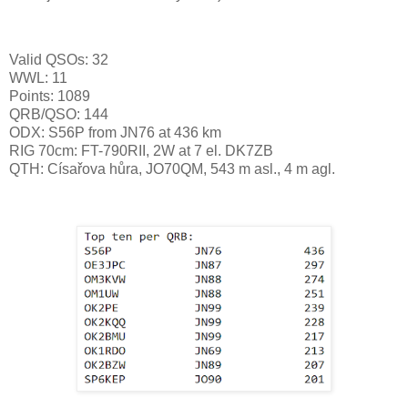
Valid QSOs: 32
WWL: 11
Points: 1089
QRB/QSO: 144
ODX: S56P from JN76 at 436 km
RIG 70cm: FT-790RII, 2W at 7 el. D
K7ZB
QTH: Císařova hůra
,
JO70QM, 543 m asl., 4 m agl.