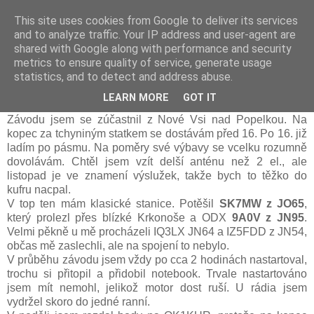
This site uses cookies from Google to deliver its services
Prdec - Pardubice Hradec
and to analyze traffic. Your IP address and user-agent are
shared with Google along with performance and security
metrics to ensure quality of service, generate usage
statistics, and to detect and address abuse.
A1 Contest 2018, OK1ZHS
LEARN MORE
GOT IT
Závodu jsem se zúčastnil z Nové Vsi nad Popelkou. Na
kopec za tchyniným statkem se dostávám před 16. Po 16. již
ladím po pásmu. Na poměry své výbavy se vcelku rozumně
dovolávám. Chtěl jsem vzít delší anténu než 2 el., ale
listopad je ve znamení výslužek, takže bych to těžko do
kufru nacpal.
V top ten mám klasické stanice. Potěšil
SK7MW z JO65
,
který prolezl přes blízké Krkonoše a ODX
9A0V z JN95
.
Velmi pěkně u mě procházeli IQ3LX JN64 a IZ5FDD z JN54,
občas mě zaslechli, ale na spojení to nebylo.
V průběhu závodu jsem vždy po cca 2 hodinách nastartoval,
trochu si přitopil a přidobil notebook. Trvale nastartováno
jsem mít nemohl, jelikož motor dost ruší. U rádia jsem
vydržel skoro do jedné ranní.