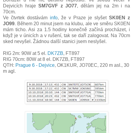
Dejvicích hraje
SM7GVF z JO77
, dělám jej na 2m i na
70cm.
Ve čtvrtek dostávám
info
, že v Praze je slyšet
SK0EN z
JO99
. Během 20 minut jsem na klubu, ale ve směru SK0EN
mám ticho. Asi za 1.5 hodiny konečně začíná procházet, i
když je v únicích a v rušení, tak se daří zalogovat. Na 70cm
sked nevyšel. Žádnou další stanici jsem neslyšel.
RIG 2m: 90W at 5 el.
DK7ZB
, FT897
RIG 70cm:
8
0
W at 8 el. DK7ZB, FT897
QTH:
Prague 6 - Dejvice
, OK1KUR, JO70EC, 220 m asl., 30
m agl.