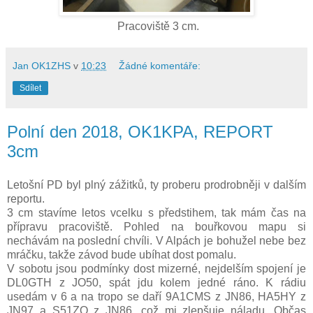
Pracoviště 3 cm.
Jan OK1ZHS
v
10:23
Žádné komentáře:
Sdílet
Polní den 2018, OK1KPA, REPORT
3cm
Letošní PD byl plný zážitků, ty proberu prodrobněji v dalším
reportu.
3 cm stavíme letos vcelku s předstihem, tak mám čas na
přípravu pracoviště. Pohled na bouřkovou mapu si
nechávám na poslední chvíli. V Alpách je bohužel nebe bez
mráčku, takže závod bude ubíhat dost pomalu.
V sobotu jsou podmínky dost mizerné, nejdelším spojení je
DL0GTH z JO50, spát jdu kolem jedné ráno. K rádiu
usedám v 6 a na tropo se daří 9A1CMS z JN86, HA5HY z
JN97 a S51ZO z JN86, což mi zlepšuje náladu. Občas