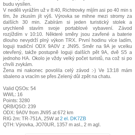
budu vysílen.
V neděli vyrážím už v 8:40, Richtrovky míjím asi po 40 min s
tím, že zkusím jít výš. Výrovka se mihne mezi stromy za
dalších 30 min. Zabírám si jeden turistický stolek a
urychleně stavím svoje portablové vybavení. Závod
rozjíždím v 10:10. Některé směry jsou zavřené a baterie
dlouho nevydrží plný výkon TRX. První hodinu více ladím,
loguji tradiční ODX 9A0V z JN95. Směr na 9A je vcelku
otevřený, takže postupně loguji dalších pět 9A, dvě S5 a
jednoho HA. Okolo je vždy velký počet turistů, na což si po
chvíli zvykám.
Žena mi nakonec povolila celý závod :-) Ve 13:18 mám
sbaleno a vracím se přes Zelený důl zpět na chatu.
Valid QSOs: 54
WWL: 16
Points: 3280
QRB/QSO: 239
ODX: 9A0V from JN95 at 672 km
RIG 2m: TR-751A, 25W at
2 el. D
K7ZB
QTH: Výrovka
,
JO70UR, 1357 m asl., 2 m agl.