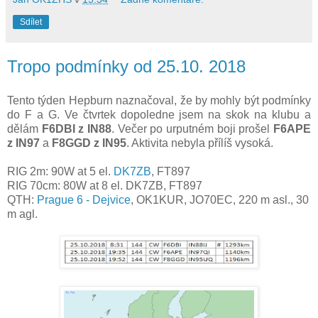
Sdílet
Tropo podmínky od 25.10. 2018
Tento týden Hepburn naznačoval, že by mohly být podmínky
do F a G. Ve čtvrtek dopoledne jsem na skok na klubu a
dělám
F6DBI z IN88
. Večer po urputném boji prošel
F6APE
z IN97
a
F8GGD z IN95
. Aktivita nebyla přílíš vysoká.
RIG 2m: 90W at 5 el.
DK7ZB
, FT897
RIG 70cm:
8
0
W at 8 el. DK7ZB, FT897
QTH:
Prague 6 - Dejvice
, OK1KUR, JO70EC, 220 m asl., 30
m agl.