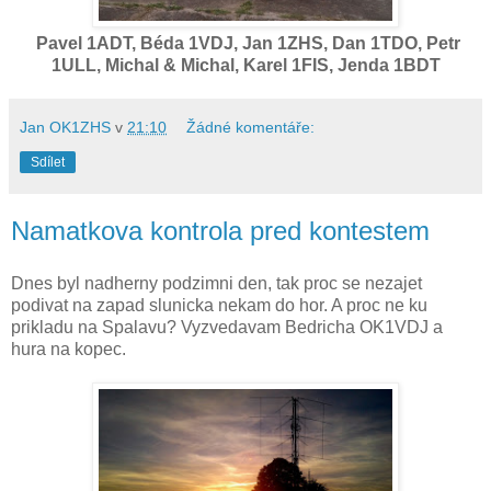
Pavel 1ADT, Béda 1VDJ, Jan 1ZHS, Dan 1TDO, Petr
1ULL, Michal & Michal, Karel 1FIS, Jenda 1BDT
Jan OK1ZHS
v
21:10
Žádné komentáře:
Sdílet
Namatkova kontrola pred kontestem
Dnes byl nadherny podzimni den, tak proc se nezajet
podivat na zapad slunicka nekam do hor. A proc ne ku
prikladu na Spalavu? Vyzvedavam Bedricha OK1VDJ a
hura na kopec.