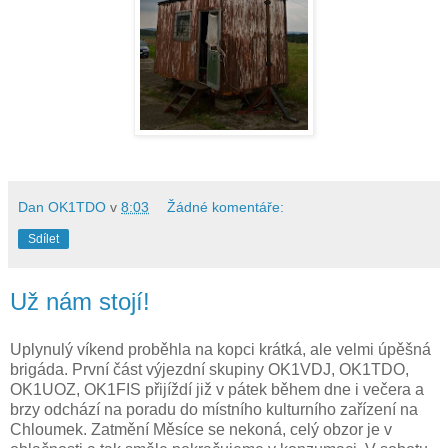
Dan OK1TDO
v
8:03
Žádné komentáře:
Sdílet
Už nám stojí!
Uplynulý víkend proběhla na kopci krátká, ale velmi úpěšná
brigáda. První část výjezdní skupiny OK1VDJ, OK1TDO,
OK1UOZ, OK1FIS přijíždí již v pátek během dne i večera a
brzy odchází na poradu do místního kulturního zařízení na
Chloumek. Zatmění Měsíce se nekoná, celý obzor je v