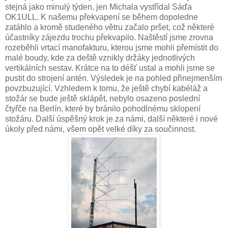
stejná jako minulý týden, jen Michala vystřídal Sáďa
OK1ULL. K našemu překvapení se během dopoledne
zatáhlo a kromě studeného větru začalo pršet, což některé
účastníky zájezdu trochu překvapilo. Naštěstí jsme zrovna
rozeběhli vrtací manofakturu, kterou jsme mohli přemístit do
malé boudy, kde za deště vznikly držáky jednotlivých
vertikálních sestav. Krátce na to déšť ustal a mohli jsme se
pustit do strojení antén. Výsledek je na pohled přinejmenším
povzbuzující. Vzhledem k tomu, že ještě chybí kabéláž a
stožár se bude ještě sklápět, nebylo osazeno poslední
čtyřče na Berlín, které by bránilo pohodlnému sklopení
stožáru. Další úspěšný krok je za námi, další některé i nové
úkoly před námi, všem opět velké díky za součinnost.