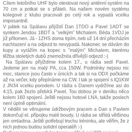
Cílem letošního UHF bylo otestovat nový anténní systém na
70 cm a potkat se s přáteli. Na našem novém systému
kolegové z klubu pracovali po celý rok a vypadá vcelku
imposantně.
V pátek na Spálavu přijíždí Dan 1TDO a Pavel 1ADT se
synkem Jendou 1BDT a "velkým" Michalem. Béda 1VDJ je
již přítomen. Já - 1ZHS doma trpím, neb už 14 dní přecházím
nachlazení a na odjezd to nevypadá. Nakonec se dávám do
kupy a vyrážím na kopec s "malým" Michalem, kterému
těžba stoletých dubů znemožnila dřívější odjezd :-)
Na Spálavu přijíždíme kolem 17., u rádia sedí Pavel.
Jedeme jen na malý PA, cca 150W. Podmínky nejsou nic
moc, stanice jsou často v únicích a tak si na ODX počkáme
až na večer, kdy přepínáme na CW. I tak je spojení s IQ1KW
z JN34 vcelku porodem. U rádia s Danem vydržíme asi do
4:15, pak žezlo přebírá Pavel. Tou dobou je v deníku něco
kolem 160 spojení. Ještě nejsou hotové LNA, takže poslech
není úplně optimální.
V něděli se věnujeme údržbovým pracem a Dan s Pavlem
dokončují el. přípojku malé boudy. U rádia se střídá většinou
jen omladina. Ještě potřebují trochu tréninku, ale věřím, že z
nich jednou budou solidní operatéři :-)