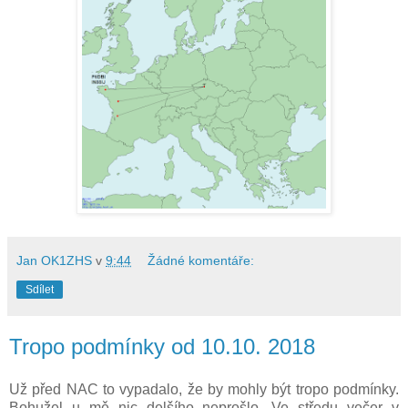
Jan OK1ZHS
v
9:44
Žádné komentáře:
Sdílet
Tropo podmínky od 10.10. 2018
Už před NAC to vypadalo, že by mohly být tropo podmínky.
Bohužel u mě nic delšího neprošlo. Ve středu večer v