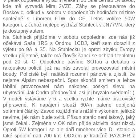
V pátek odpoledne vyrážím vlakem do Skalice nad Svitavou,
kde mě vyzvedá Míra 2VZE. Záhy se přesouváme do
Boskovic, odkud v sobotu v dopoledních hodinách mizíme
společně s Liborem 6TW do OE. Letos volíme 50W
kategorii, z čehož nejlépe vychází
Stuhleck v JN77VN, který
je dostupný autem.
Na Stuhleck přijíždíme v sobotu odpoledne, zde nás již
očekává Saša 1RS s Ondrou 1CDJ, kteří sem dorazili z
výletu po 9A a S5. Na Stuhlecku je oproti zbytku Evropy
vcelku příjemně, takže má člověk šanci se ochladit teplotou
pod 20 st. C. Odpoledne trávíme SOTou a debatou s
rakouskou policií, jež na nás zavolal provozovatel místní
boudy. Policisté byli naštěstí rozumní pánové a zjistili, že
nejsme Alpám nebezpeční. Spor skončil smírem a lehce
labilní provozovatel nám nakonec poskytl slevu na
ubytování. Jak Ondra předpovídal, asi jej hryzalo svědomí :-)
V neděli vstáváme v 6 a vcelku rychle máme pracoviště
připravené. K napájení slouží 60Ah baterie dobíjená
solárními články. Závod rozjíždíme s nižším výkonem, jelikož
nevíme, jak nám bude svítit. Přísun stanic není takový, jaký
jsme čekali. Zejména v OK nám přijde aktivita dost nízká.
Oproti 5W kategorii se ale daří mnohem více DL stanic a
také spojení nad 700 km. ODXem je tradičně PA2CHR z