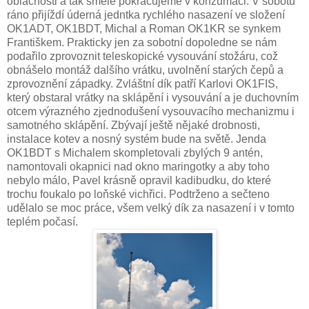
oblačnosti a tak směle pokračujeme v konzumaci. V sobotu
ráno přijíždí úderná jedntka rychlého nasazení ve složení
OK1ADT, OK1BDT, Michal a Roman OK1KR se synkem
Františkem. Prakticky jen za sobotní dopoledne se nám
podařilo zprovoznit teleskopické vysouvání stožáru, což
obnášelo montáž dalšího vrátku, uvolnění starých čepů a
zprovoznění západky. Zvláštní dík patří Karlovi OK1FIS,
který obstaral vrátky na sklápění i vysouvání a je duchovním
otcem výrazného zjednodušení vysouvacího mechanizmu i
samotného sklápění. Zbývají ještě nějaké drobnosti,
instalace kotev a nosný systém bude na světě. Jenda
OK1BDT s Michalem skompletovali zbylých 9 antén,
namontovali okapnici nad okno maringotky a aby toho
nebylo málo, Pavel krásně opravil kadibudku, do které
trochu foukalo po loňské vichřici. Podtrženo a sečteno
udělalo se moc práce, všem velký dík za nasazení i v tomto
teplém počasí.