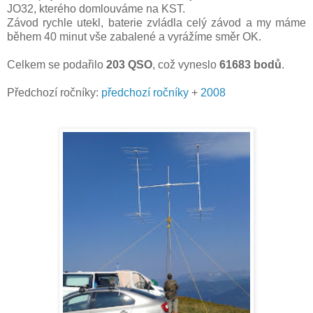
JO32, kterého domlouváme na KST.
Závod rychle utekl, baterie zvládla celý závod a my máme
během 40 minut vše zabalené a vyrážíme směr OK.
Celkem se podařilo
203 QSO
, což vyneslo
61683
bodů
.
Předchozí ročníky:
předchozí
ročníky
+
2008