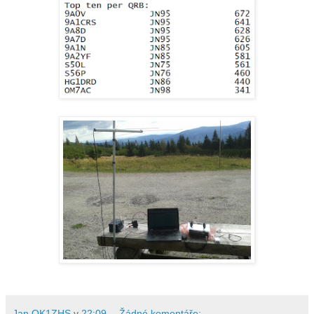
Jan OK1ZHS
v
22:09
Žádné komentáře: