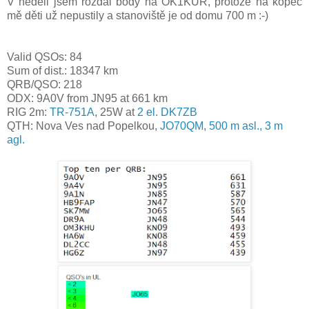
V neděli jsem rozdal body na OK1KUR, protože na kopec
mě děti už nepustily a stanoviště je od domu 700 m :-)
Valid QSOs: 84
Sum of dist.: 18347 km
QRB/QSO: 218
ODX: 9A0V from JN95 at 661 km
RIG 2m:
TR-751A
, 25W at
2 el. D
K7ZB
QTH: Nova Ves nad Popelkou
,
JO70QM, 500 m asl., 3 m
agl.