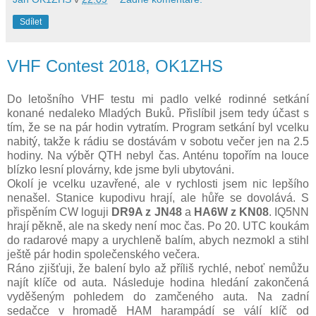
Sdílet
VHF Contest 2018, OK1ZHS
Do letošního VHF testu mi padlo velké rodinné setkání
konané nedaleko Mladých Buků. Přislíbil jsem tedy účast s
tím, že se na pár hodin vytratím. Program setkání byl vcelku
nabitý, takže k rádiu se dostávám v sobotu večer jen na 2.5
hodiny. Na výběr QTH nebyl čas. Anténu topořím na louce
blízko lesní plovárny, kde jsme byli ubytováni.
Okolí je vcelku uzavřené, ale v rychlosti jsem nic lepšího
nenašel. Stanice kupodivu hrají, ale hůře se dovolává. S
přispěním CW loguji
DR9A z JN48
a
HA6W z KN08
. IQ5NN
hrají pěkně, ale na skedy není moc čas. Po 20. UTC koukám
do radarové mapy a urychleně balím, abych nezmokl a stihl
ještě pár hodin společenského večera.
Ráno zjišťuji, že balení bylo až příliš rychlé, neboť nemůžu
najít klíče od auta. Následuje hodina hledání zakončená
vyděšeným pohledem do zamčeného auta. Na zadní
sedačce v hromadě HAM harampádí se válí klíč od