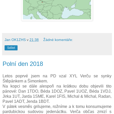
Jan OK1ZHS
v
21:38
Žádné komentáře:
Sdílet
Polní den 2018
Letos poprvé jsem na PD
vzal
XYL Verču se synky
Štěpánkem a Šimonkem.
Na kopci se dále alespoň na krátkou dobu objevili tito
pánové: Dan 1TDO, Béda 1DOZ, Pavel 1UOZ,
Béda
1VDJ,
Jirka 1UT, Jarda 1SME, Karel 1FIS, Michal & Michal, Radan,
Pavel 1ADT, Jenda 1BDT.
V pátek vesměs grilujeme, rožníme a k tomu konsumujeme
pardubickou sudovou jedenáctku. Verča občas zmizí s