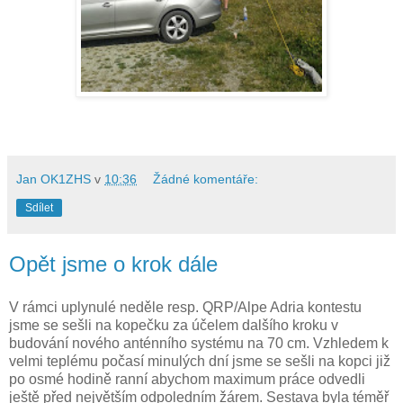
Jan OK1ZHS
v
10:36
Žádné komentáře:
Sdílet
Opět jsme o krok dále
V rámci uplynulé neděle resp. QRP/Alpe Adria kontestu
jsme se sešli na kopečku za účelem dalšího kroku v
budování nového anténního systému na 70 cm. Vzhledem k
velmi teplému počasí minulých dní jsme se sešli na kopci již
po osmé hodině ranní abychom maximum práce odvedli
ještě před největším odpoledním žárem. Sestava byla téměř