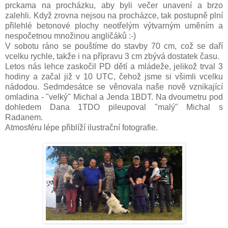
prckama na procházku, aby byli večer unavení a brzo
zalehli. Když zrovna nejsou na procházce, tak
postupně plní
přilehlé betonové plochy neotřelým výtvarným uměním a
nespočetnou množinou angličáků :-)
V sobotu ráno se pouštíme do stavby 70 cm, což se daří
vcelku rychle, takže i na přípravu 3 cm zbývá dostatek času.
Letos nás lehce zaskočil PD dětí a mládeže, jelikož trval 3
hodiny a začal již v 10 UTC, čehož jsme si všimli vcelku
nádodou. Sedmdesátce se věnovala naše nově vznikající
omladina - "velký" Michal a Jenda 1BDT. Na dvoumetru pod
dohledem Dana 1TDO pileupoval "malý" Michal s
Radanem.
Atmosféru lépe přiblíží ilustrační fotografie.