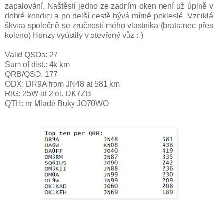
zapalování. Naštěstí jedno ze zadním oken není už úplně v
dobré kondici a po delší cestě bývá mírně pokleslé. Vzniklá
škvíra společně se zručností mého vlastníka (bratranec přes
koleno) Honzy vyústily v otevřený vůz :-)
Valid QSOs: 27
Sum of dist.: 4k km
QRB/QSO: 177
ODX: DR9A from JN48 at 581 km
RIG: 25W at 2 el. DK7ZB
QTH: nr Mladé Buky JO70WO