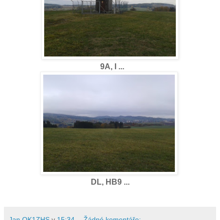
9A, I ...
DL, HB9 ...
Jan OK1ZHS
v
15:34
Žádné komentáře: