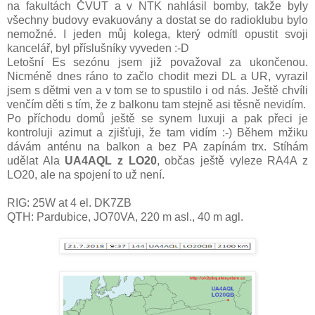
na fakultách ČVUT a v NTK nahlásil bomby, takže byly
všechny budovy evakuovány a dostat se do radioklubu bylo
nemožné. I jeden můj kolega, který odmítl opustit svoji
kancelář, byl
příslušníky
vyveden :-D
Letošní Es sezónu jsem již považoval za ukončenou.
Nicméně dnes ráno to začlo chodit mezi DL a UR,
vyrazil
jsem s dětmi ven a v tom se to spustilo i od nás. Ještě chvíli
venčím děti s tím, že z balkonu tam stejně asi těsně nevidím.
Po příchodu domů ještě se synem luxuji a pak přeci je
kontroluji azimut a zjišťuji, že tam vidím :-) Během mžiku
dávám anténu na balkon a bez PA zapínám trx. Stíhám
udělat Ala
UA4AQL z LO20
, občas ještě vyleze RA4A z
LO20, ale na spojení to už není.
RIG:
25
W at 4 el. DK7ZB
QTH: P
ardubice
, JO70
VA
, 220 m asl.,
40
m agl.