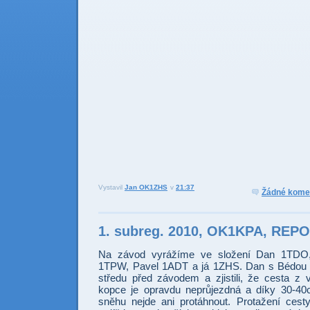
Vystavil
Jan OK1ZHS
v
21:37
Odesl
Sdí
Žádné kome
1. subreg. 2010, OK1KPA, REP
Na závod vyrážíme ve složení Dan 1TDO
1TPW, Pavel 1ADT a já 1ZHS. Dan s Bédou nav
středu před závodem a zjistili, že cesta z 
kopce je opravdu neprůjezdná a díky 30-40
sněhu nejde ani protáhnout. Protažení cest