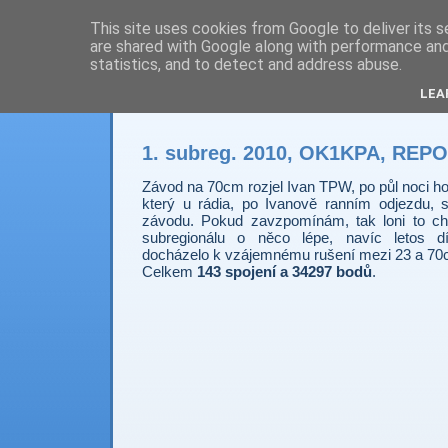
This site uses cookies from Google to deliver its s
are shared with Google along with performance and 
Prdec - Pardubice H
statistics, and to detect and address abuse.
LEA
1. subreg. 2010, OK1KPA, REP
Závod na 70cm rozjel Ivan TPW, po půl noci h
který u rádia, po Ivanově ranním odjezdu, 
závodu. Pokud zavzpomínám, tak loni to ch
subregionálu o něco lépe, navíc letos dí
docházelo k vzájemnému rušení mezi 23 a 70
Celkem
143 spojení a 34297 bodů
.