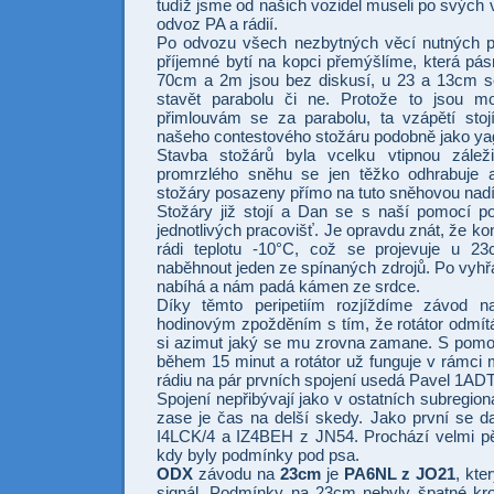
tudíž jsme od našich vozidel museli po svých
odvoz PA a rádií.
Po odvozu všech nezbytných věcí nutných p
příjemné bytí na kopci přemýšlíme, která pá
70cm a 2m jsou bez diskusí, u 23 a 13cm s
stavět parabolu či ne. Protože to jsou m
přimlouvám se za parabolu, ta vzápětí stojí
našeho contestového stožáru podobně jako ya
Stavba stožárů byla vcelku vtipnou záleži
promrzlého sněhu se jen těžko odhrabuje 
stožáry posazeny přímo na tuto sněhovou nadí
Stožáry již stojí a Dan se s naší pomocí p
jednotlivých pracovišť. Je opravdu znát, že k
rádi teplotu -10°C, což se projevuje u 2
naběhnout jeden ze spínaných zdrojů. Po vyhř
nabíhá a nám padá kámen ze srdce.
Díky těmto peripetiím rozjíždíme závod 
hodinovým zpožděním s tím, že rotátor odmítá
si azimut jaký se mu zrovna zamane. S pom
během 15 minut a rotátor už funguje v rámci 
rádiu na pár prvních spojení usedá Pavel 1AD
Spojení nepřibývají jako v ostatních subregion
zase je čas na delší skedy. Jako první se da
I4LCK/4 a IZ4BEH z JN54. Prochází velmi p
kdy byly podmínky pod psa.
ODX
závodu na
23cm
je
PA6NL z JO21
, kte
signál. Podmínky na 23cm nebyly špatné k