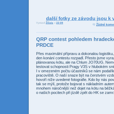
další fotky ze závodu jsou k 
Vystavil
Žížala
v
22:09
Odesl
Sdí
Žádné kome
QRP contest pohledem hradecké
PRDCE
Přes maximální přípravu a dokonalou logistiku
den konání contestu rozpadl. Přesto jsme vyraz
plánovanou kótu, ale na Chlum JO70UG. Nemě
testovat schopnosti Pragy V3S v hlubokém sn
I v omezeném počtu účastníků se nám podařilo
pracoviště. O naší snaze být na čerstvém vzdu
hovoří níže uvedené fotografie. Kdo by nás po
tak se mýlí, protože bojovat s nákladním aute
mnohem náročnější než dojet na kótu na běžká
o našich pocitech při jízdě zpět do HK se zam