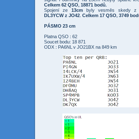
Celkem 62 QSO, 18871 bodů.
Spojení ze
13cm
byly vesměs skedy z
DL3YCW z JO42
.
Celkem 17 QSO, 3749 bod
PÁSMO 23 cm
Platna QSO : 62
Soucet bodu: 18 871
ODX : PA6NL v JO21BX na 849 km