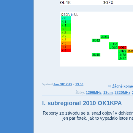
Vystavil
Jan OK1ZHS
v
13:56
Odesl
Sdí
Žádné kome
Štítky:
1296MHz
,
13cm
,
2320MHz
,
I. subregional 2010 OK1KPA
Reporty ze závodu se tu snad objeví v dohled
jen pár fotek, jak to vypadalo letos 