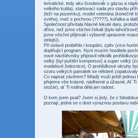
tematické, tedy aku šroubovák s gázou a nápla
velkého kutila), startovací sada pro stavbu př
(leží na pozemku), model veterána (konečně b
svého), meč s pochvou (?????), kořalka a další
Společnost přivítala hlavně tekuté dary, protož
dříve, než jsme všichni čekali (bylo lahvičkové
jsme všichni přijímali i výborně upravené maso, 
otrlejší).
Při oslavě proběhlo i koupání, zpěv (více hurón
doplňující program. Nyní musím hostitele pochv
nové návštěvníky připravil několik prohlídkový
velký (byl puštěn kompresor) a super velký (z
modelové železnice). O prohlídkové okruhy by
vzoru velkých památek se některé zopakovaly i
Co napsat závěrem? Mladý muži ještě jednou 
přejeme vše krásné, nádherné a úžasné. Ať Ti
stožár), ať Ti rodina dělá jen radost.
O kom jsem psal? Jsem si jistý, že z fotodoku
poznají, jedná se o dost výraznou postavu naš