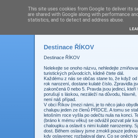
This site uses cookies from Google to deliver its s
are shared with Google along with performance and 
Prdec - Pardubice H
statistics, and to detect and address abuse.
LEA
Destinace ŘÍKOV
Destinace ŘÍKOV
Nelekejte se onoho názvu, nehledejte zmiňovan
turistických průvodcích, klidně čtete dál.
Každému z nás se občas stane to, že když od 
rok narození, dostane kulaté číslo. Zpravidla js
zakončená 0 nebo 5. Pravda jsou jedinci, kteří 
porušují s láskou, nezáleží na důvodu, hlavně
není náš případ.
V obci Říkov (mezi námi, je to něco jako obyd
chalupu jeden ze členů PRDCE. A tomu se stal
letošním roce vyšla po odečtu nula na konci. 
(bráno k mému věku) se odvážil pozvat pár k
chaloupku a oslavit s nimi kulaté narozeniny. 
dost. Během oslavy jsme zmokli pouze jednou 
kdy oslavenec rozbaloval dary. Co se oněch tý