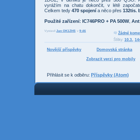
vyrážím na chatu dokončit, v létě započat
Celkem tedy
470 spojení
a něco přes
132tis.
Použité zařízení: IC746PRO
+ PA 500W
,
Ant
Vystavil
Jan OK1ZHS
v
9:46
Odesl
Sdí
Žádné kome
Štítky:
10.3.
,
14
Novější příspěvky
Domovská stránka
Zobrazit verzi pro mobily
Přihlásit se k odběru:
Příspěvky (Atom)