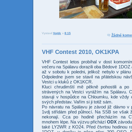
Vystavil
Vojtik
v
8:15
Odesl
Sdí
Žádné kome
VHF Contest 2010, OK1KPA
VHF Contest letos probíhal v dost komorní
večeru na Spálavu dorazili oba Bédové 1DOZ a 
až v sobotu k poledni, jelikož nebylo v plánu 
Odpoledne jsem se stavil na přátelskou ná
Vestci u kluků z OK1KCR.
Kluci chrudimští mě pěkně pohostili a po 
strávených na Vestci vyrážím na Spálavu. C
stavuji v hospůdce na Chloumku, kde vždy 
svých představ. Vařím si ji totiž sám.
Po návratu na Spálavu je závod již dávno v
1vdj střídám před půlnocí. Na SSB se však ž
nekonají. Cca po hodině přecházím na 
mnohem lépe. Na výzvu přichází
ODX
závod
také LY2WR z KO24. Před čtvrtou hodinou r
1DOZ, v deníku je něco přes 300 QSO. 