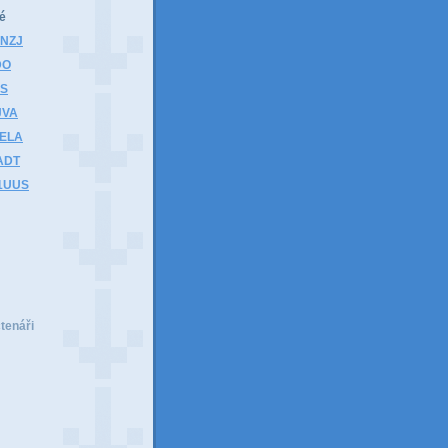
é
1NZJ
DO
HS
JVA
1ELA
ADT
K1UUS
čtenáři