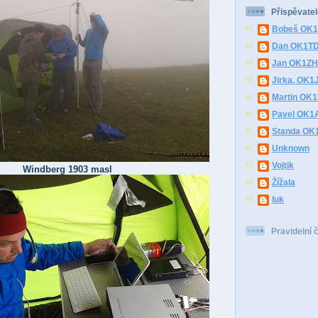
Přispěvatel
Bobeš OK
Dan OK1T
Jan OK1Z
Jirka, OK1
Martin OK
Pavel OK1
Standa O
Unknown
Vojtik
Windberg 1903 masl
Žížala
luk
Pravidelní 