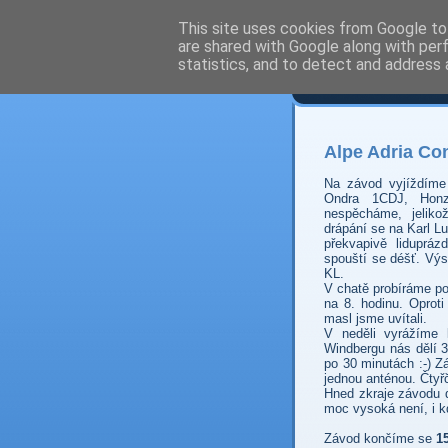
This site uses cookies from Google to 
are shared with Google along with per
Prdec
statistics, and to detect and address 
Alpe Adria Co
Na závod vyjíždíme
Ondra 1CDJ, Ho
nespěcháme, jeliko
drápání se na Karl L
překvapivě lidupr
spouští se déšť. Výs
KL.
V chatě probíráme p
na 8. hodinu. Oprot
masl jsme uvítali.
V neděli vyrážíme
Windbergu nás dělí 
po 30 minutách :-) Z
jednou anténou. Čtyř
Hned zkraje závodu
moc vysoká není, i k
Závod končíme se
1