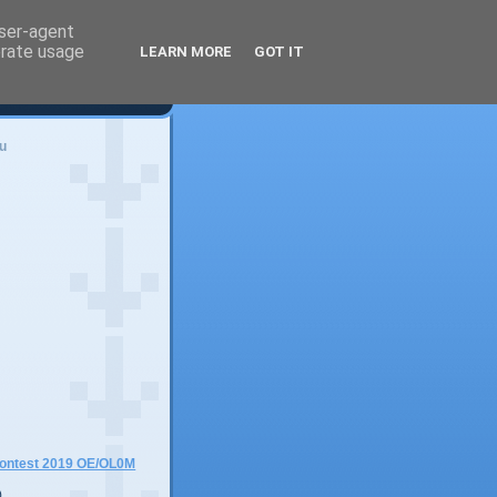
user-agent
erate usage
LEARN MORE
GOT IT
u
)
Contest 2019 OE/OL0M
)