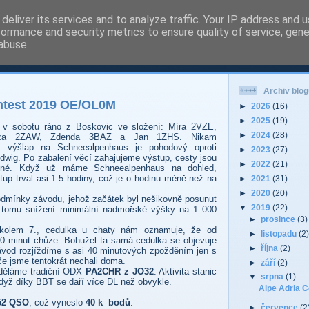
deliver its services and to analyze traffic. Your IP address and 
formance and security metrics to ensure quality of service, gen
 - Pardubice Hradec
abuse.
Archiv blog
ntest 2019 OE/OL0M
►
2026
(16)
►
2025
(19)
 v sobotu ráno z Boskovic ve složení: Míra 2VZE,
►
2024
(28)
nza 2ZAW, Zdenda 3BAZ a Jan 1ZHS.
Nikam
ž výšlap na Schneealpenhaus je pohodový oproti
►
2023
(27)
udwig. Po zabalení věcí zahajujeme výstup, cesty jsou
►
2022
(21)
ázdné. Když už máme
Schneealpenhaus na dohled,
tup trval asi 1.5 hodiny, což je o hodinu méně než na
►
2021
(31)
►
2020
(20)
odmínky závodu, jehož začátek byl nešikovně posunut
▼
2019
(22)
i tomu snížení minimální nadmořské výšky na 1 000
►
prosince
(3)
 kolem 7., cedulka u chaty nám oznamuje, že od
►
listopadu
(2
30 minut chůze. Bohužel ta samá cedulka se objevuje
►
října
(2)
ávod rozjíždíme s asi 40 minutových zpožděním jen s
če jsme tentokrát nechali doma.
►
září
(2)
 děláme tradiční ODX
PA2CHR z JO32
. Aktivita stanic
▼
srpna
(1)
dyž díky BBT se daří více DL než obvykle.
Alpe Adria 
52 QSO
, což vyneslo
40 k bodů
.
►
července
(2