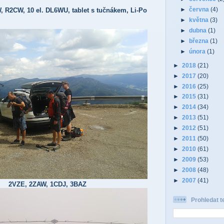
►
června
(4)
W, R2CW, 10 el. DL6WU, tablet s tučnákem, Li-Po
►
května
(3)
►
dubna
(1)
►
března
(1)
►
února
(1)
►
2018
(21)
►
2017
(20)
►
2016
(25)
►
2015
(31)
►
2014
(34)
►
2013
(51)
►
2012
(51)
►
2011
(50)
►
2010
(61)
►
2009
(53)
►
2008
(48)
►
2007
(41)
2VZE, 2ZAW, 1CDJ, 3BAZ
Prohledat t