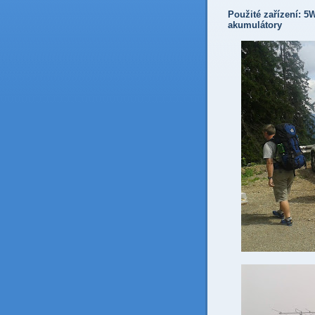
Použité zařízení: 5
akumulátory