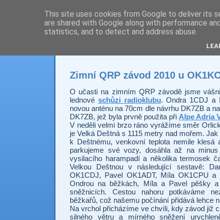
This site uses cookies from Google to deliver its s
are shared with Google along with performance and 
Prdec - Pardubice H
statistics, and to detect and address abuse.
LEA
Zimní QRP závod 2010 u OK1KC
O učasti na zimním QRP závodě jsme vášnivě
lednové
schůzi radioklubu
. Ondra 1CDJ a D
novou anténu na 70cm dle návrhu DK7ZB a na 2
DK7ZB, jež byla prvně použita při
Alpe Adria 
V neděli velmi brzo ráno vyrážíme směr Orlic
je Velká Deštná s 1115 metry nad mořem. Jak 
k Deštnému, venkovní teplota nemile klesá a
parkujeme své vozy, dosáhla až na minus
vysilacího harampadí a několika termosek č
Velkou Deštnou v následující sestavě: 
OK1CDJ, Pavel OK1ADT, Míla OK1CPU a 
Ondrou na běžkách, Míla a Pavel pěšky a
sněžnicích. Cestou nahoru potkáváme nez
běžkařů, což našemu počínání přidává lehce n
Na vrchol přicházíme ve chvíli, kdy závod již 
silného větru a mírného sněžení urychle