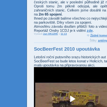
českých stanic, ale v poslední půlhodině již n
Oproti tomu 2m pěkně odsýpá, ale opět
zahraničních stanic. Celkem jsme dosáhli n
na
2m 65 spojení
.
Ihned po závodě balíme všechno co nejrychlej
na parkoviště. Díky všem za spojení.
Atmosféru závodu doufám přiblíží foto a video-
Reportáž Ondry 1CDJ je k vidění
zde
.
Vystavil
Jan OK1ZHS
v
11:13
Odesl
Sdí
Žádné kome
Štítky:
antén
SocBeerFest 2010 upoutávka
Letošní roční putovního srazu historických au
SocBeerFest se bude letos konat v Holicích, t
malá upoutávka na připravovanou akci.