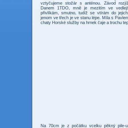
vztyčujeme stožár s anténou. Závod rozj
Danem 1TDO, mně je mezitím ve vedlejš
přivlíkám, smutno, tudíž se vtírám do jejich
jenom ve třech je ve stanu lépe. Míla s Pavle
chaty Horské služby na hrnek čaje a trochu tep
Na 70cm je z počátku vcelku pěkný pile-up