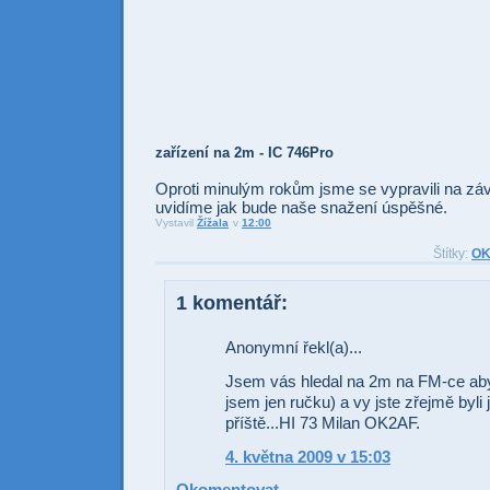
zařízení na 2m - IC 746Pro
Oproti minulým rokům jsme se vypravili na zá
uvidíme jak bude naše snažení úspěšné.
Vystavil
Žížala
v
12:00
Odesl
Sdí
Štítky:
OK
1 komentář:
Anonymní řekl(a)...
Jsem vás hledal na 2m na FM-ce aby
jsem jen ručku) a vy jste zřejmě byli
příště...HI 73 Milan OK2AF.
4. května 2009 v 15:03
Okomentovat