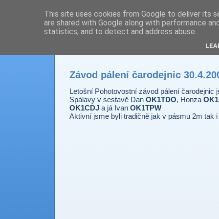
This site uses cookies from Google to deliver its s
are shared with Google along with performance and 
Prdec - Pardubice H
statistics, and to detect and address abuse.
LEA
Závod pálení čarodejnic 30.4.20
Letošní Pohotovostní závod pálení čarodejnic j
Spálavy v sestavě Dan
OK1TDO
, Honza
OK1
OK1CDJ
a já Ivan
OK1TPW
Aktivní jsme byli tradičně jak v pásmu 2m tak