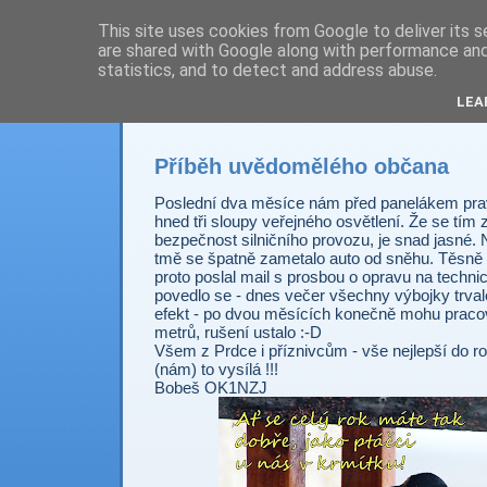
This site uses cookies from Google to deliver its s
are shared with Google along with performance and 
Prdec - Pardubice H
statistics, and to detect and address abuse.
LEA
Příběh uvědomělého občana
Poslední dva měsíce nám před panelákem prav
hned tři sloupy veřejného osvětlení. Že se tím
bezpečnost silničního provozu, je snad jasné. 
tmě se špatně zametalo auto od sněhu. Těsně
proto poslal mail s prosbou o opravu na techni
povedlo se - dnes večer všechny výbojky trvale 
efekt - po dvou měsících konečně mohu praco
metrů, rušení ustalo :-D
Všem z Prdce i příznivcům - vše nejlepší do r
(nám) to vysílá !!!
Bobeš OK1NZJ