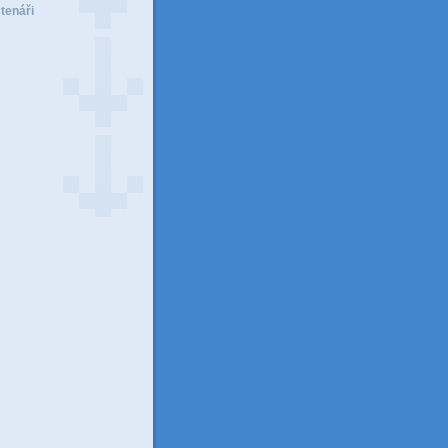
čtenáři