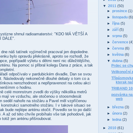
▼
2011
(50)
►
prosince
(1)
►
listopadu
(6
►
října
(5)
►
září
(5)
vystizne shrnul radioamaterstvi: "KDO MÁ VĚTŠÍ A
►
srpna
(5)
 DÁLE".
►
července
(4
►
června
(6)
 dne náš tatínek vyjímečně pracoval jen dopoledne.
►
května
(6)
venku bylo opravdu překrásně, aproto se rozhodl, že
pce, popřípadě výletu s dětmi není nic důležitějšího,
▼
dubna
(5)
nténu. Na pomoc si přibral kolegu Dana z práce, a tak
Prdec se chy
ompletní.
Velikonoční
ářadí odpočívalo v pardubickém divadle, Dan se svou
Třípásmovka
t. Následovaly nekonečně dlouhé debaty o tom co a
kterak na
atínkova nerozhodnost a nepřipravenost na celou akci
jmenšímm o hodinu.
TRIBAND 10
čně celé monnstrum zvedli do výšky několika metrů
pozvánka na
énu mají ve vzduchu, ale otočenou o stoosmdesát
web
dan seděl nahoře na stožáru a Pavel měl vzpříčenou
 konstrukci samotného stožáru. I v takové situaci se
►
března
(3)
 jak bude nejlépe anténu otočit. Povedlo se to po další
►
února
(2)
 A až od této chvíle probíhalo vše tak pohodově, jak
o totiž jen anténu přišroubovat.
►
ledna
(2)
►
2010
(61)