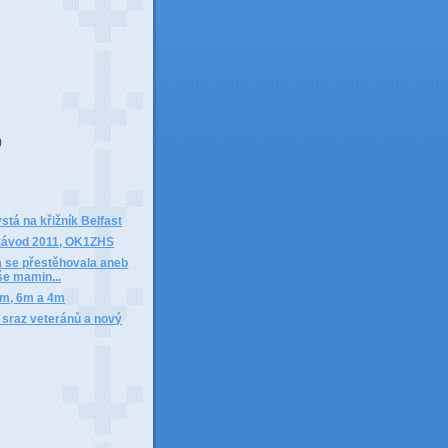
)
)
stá na křižník Belfast
 závod 2011, OK1ZHS
 se přestěhovala aneb
še mamin...
m, 6m a 4m
 sraz veteránů a nový