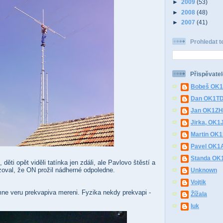
►
2009
(53)
►
2008
(48)
►
2007
(41)
Prohledat t
Přispěvatel
Bobeš OK
Dan OK1T
Jan OK1Z
Jirka, OK1
Martin OK
Pavel OK1
Standa O
 děti opět viděli tatínka jen zdáli, ale Pavlovo štěstí a
azoval, že ON prožil nádherné odpoledne.
Unknown
Vojtik
mne veru prekvapiva mereni. Fyzika nekdy prekvapi -
Žížala
luk