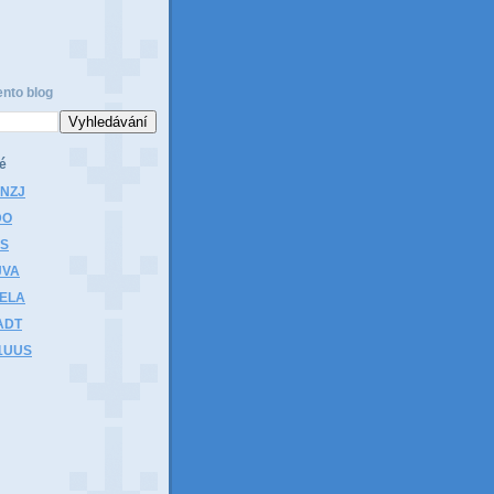
ento blog
é
1NZJ
DO
HS
JVA
1ELA
ADT
K1UUS