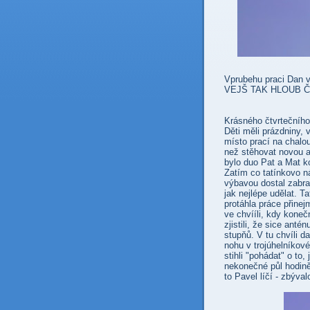
Vprubehu praci Dan 
VEJŠ TAK HLOUB ČI
Krásného čtvrtečního
Děti měli prázdniny, 
místo prací na chalou
než stěhovat novou a
bylo duo Pat a Mat k
Zatím co tatínkovo n
výbavou dostal zabra
jak nejlépe udělat. T
protáhla práce přine
ve chvííli, kdy kone
zjistili, že sice ant
stupňů. V tu chvíli 
nohu v trojúhelníkové
stihli "pohádat" o to,
nekonečné půl hodině.
to Pavel líčí - zbýval