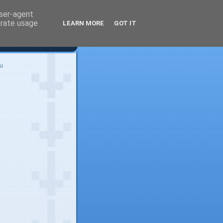
user-agent
erate usage
LEARN MORE
GOT IT
u