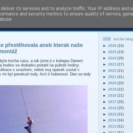
deliver its services and to analyze traffic. Your IP address and 
formance and security metrics to ensure quality of service, gen
 - Pardubice Hradec
abuse.
Archiv blog
e přestěhovala aneb kterak naše
►
2026
(16)
 montáž
►
2025
(19)
►
2024
(28)
Zbyla trocha casu, a tak jsme ji s kolegou Danem
►
2023
(27)
a hodinu se drobatko protahl na pultreti hodiny.
plikace s uvazkem, nebot muj opasek zustal v
►
2022
(21)
v mi byl ponekud maly. Ach ti hubenouri. Dan se tedy
►
2021
(31)
►
2020
(20)
►
2019
(22)
►
2018
(21)
►
2017
(20)
►
2016
(25)
►
2015
(31)
►
2014
(34)
►
2013
(51)
►
2012
(51)