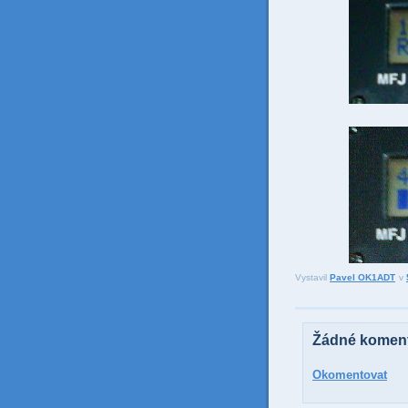
Vystavil
Pavel OK1ADT
v
Žádné koment
Okomentovat