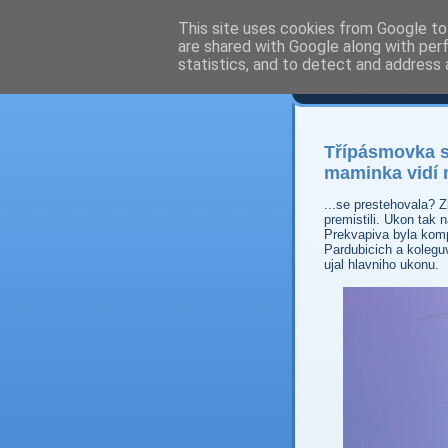
This site uses cookies from Google to 
are shared with Google along with per
Prdec
statistics, and to detect and address 
Třípásmovka s
maminka vidí
...se prestehovala? 
premistili. Ukon tak n
Prekvapiva byla kom
Pardubicich a kolegu
ujal hlavniho ukonu.