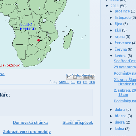
▼
2011
(50)
►
prosince
(1)
►
listopadu
(6
►
října
(5)
►
září
(5)
►
srpna
(5)
►
července
(4
►
června
(6)
▼
května
(6)
SocBeerFest
29.veteranra
Podmínky na
:45
Odeslat e-mailem
Sdílet ve službě Facebook
BlogThis!
Sdílet na Pinterestu
Sdílet na X
21. sraz Ško
Štítky:
50MHz
,
6m
,
DX
,
ES
,
TEP
Hradec K
2. subreg. 
áře:
13cm
Podmínky n
►
dubna
(5)
►
března
(3)
►
února
(2)
Domovská stránka
Starší příspěvek
►
ledna
(2)
Zobrazit verzi pro mobily