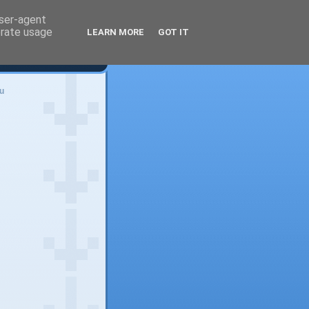
user-agent
erate usage
LEARN MORE
GOT IT
u