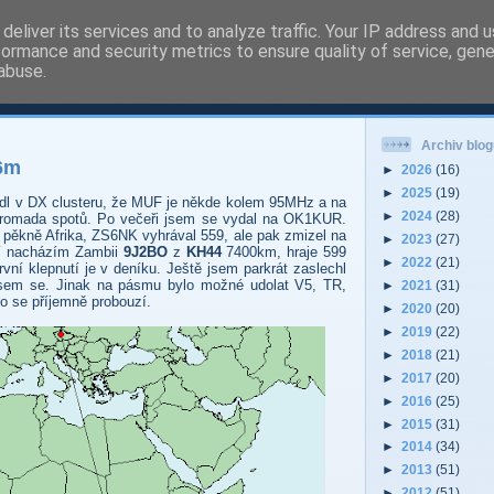
deliver its services and to analyze traffic. Your IP address and 
formance and security metrics to ensure quality of service, gen
 - Pardubice Hradec
abuse.
Archiv blog
6m
►
2026
(16)
►
2025
(19)
édl v DX clusteru, že MUF je někde kolem 95MHz a na
►
2024
(28)
hromada spotů. Po večeři jsem se vydal na OK1KUR.
a pěkně Afrika, ZS6NK vyhrával 559, ale pak zmizel na
►
2023
(27)
ní nacházím Zambii
9J2BO
z
KH44
7400km, hraje 599
►
2022
(21)
rvní klepnutí je v deníku. Ještě jsem parkrát zaslechl
jsem se. Jinak na pásmu bylo možné udolat V5, TR,
►
2021
(31)
o se příjemně probouzí.
►
2020
(20)
►
2019
(22)
►
2018
(21)
►
2017
(20)
►
2016
(25)
►
2015
(31)
►
2014
(34)
►
2013
(51)
►
2012
(51)