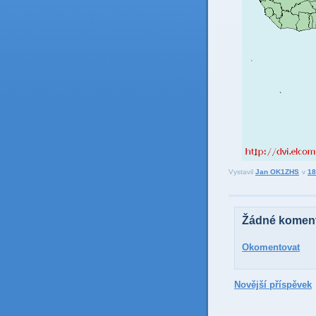
Vystavil
Jan OK1ZHS
v
18
Žádné koment
Okomentovat
Novější příspěvek