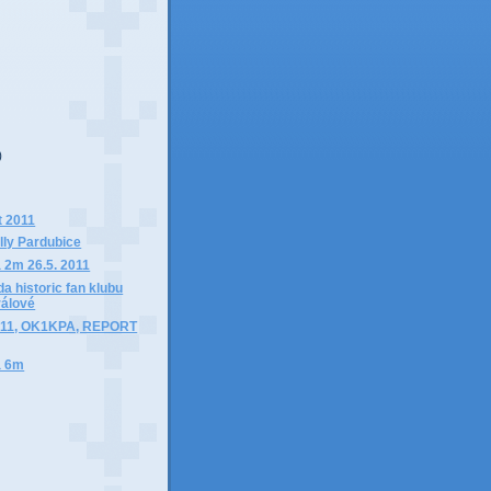
)
)
 2011
lly Pardubice
 2m 26.5. 2011
da historic fan klubu
rálové
2011, OK1KPA, REPORT
a 6m