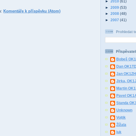
►
2010
(61)
►
2009
(53)
u:
Komentáře k příspěvku (Atom)
►
2008
(48)
►
2007
(41)
Prohledat t
Přispěvatel
Bobeš OK
Dan OK1T
Jan OK1Z
Jirka, OK1
Martin OK
Pavel OK1
Standa O
Unknown
Vojtik
Žížala
luk