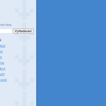
ento blog
é
1NZJ
DO
HS
JVA
1ELA
ADT
K1UUS