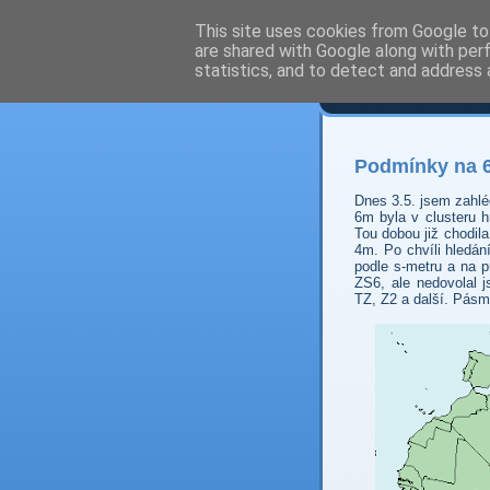
This site uses cookies from Google to 
are shared with Google along with per
Prdec
statistics, and to detect and address 
Podmínky na 
Dnes 3.5. jsem zahl
6m byla v clusteru 
Tou dobou již chodil
4m. Po chvíli hledá
podle s-metru a na p
ZS6, ale nedovolal 
TZ, Z2 a další. Pásm