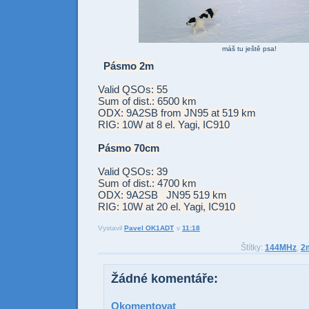
máš tu ještě psa!
Pásmo 2m
Valid QSOs: 55
Sum of dist.: 6500 km
ODX: 9A2SB from JN95 at 519 km
RIG: 10W at 8 el. Yagi, IC910
Pásmo 70cm
Valid QSOs: 39
Sum of dist.: 4700 km
ODX: 9A2SB JN95 519 km
RIG: 10W at 20 el. Yagi, IC910
Vystavil
Pavel OK1ADT
v
11:18
Odesl
Sdí
Štítky:
144MHz
,
2
Žádné komentáře:
Okomentovat