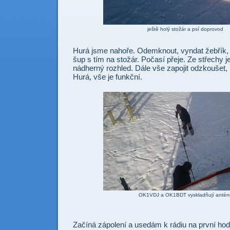
ještě holý stožár a psí doprovod
Hurá jsme nahoře. Odemknout, vyndat žebřík, 
šup s tím na stožár. Počasí přeje. Ze střechy je
nádherný rozhled. Dále vše zapojit odzkoušet, p
Hurá, vše je funkční.
OK1VDJ a OK1BDT vyskladňují antén
Začíná zápolení a usedám k rádiu na první hod