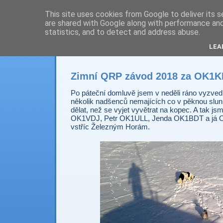
This site uses cookies from Google to deliver its s
are shared with Google along with performance and 
Prdec - Pardubice H
statistics, and to detect and address abuse.
LEA
Zimní QRP závod 2018 za OK1
Po páteční domluvě jsem v neděli ráno vyzved
několik nadšenců nemajících co v pěknou slun
dělat, než se vyjet vyvětrat na kopec. A tak j
OK1VDJ, Petr OK1ULL, Jenda OK1BDT a já O
vstříc Železným Horám.