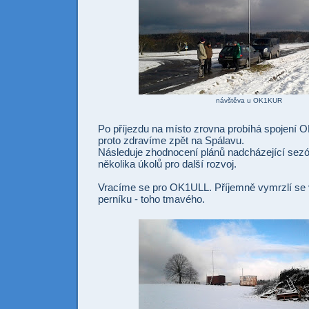
návštěva u OK1KUR
Po příjezdu na místo zrovna probíhá spojen
proto zdravíme zpět na Spálavu.
Následuje zhodnocení plánů nadcházející sezó
několika úkolů pro další rozvoj.
Vracíme se pro OK1ULL. Příjemně vymrzlí se
perníku - toho tmavého.