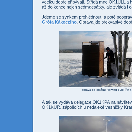
vcelku dobře přibývají. Střídá mne OK1ULL a 
až do konce nejen sedmdesátky, ale zvládá i 
Jdeme se synkem prohlédnout, a poté pooprav
Grófa Kákocziho
. Oprava jde překvapivě dobř
oprava po orkánu Herwart z 28. října
A tak se vydává delegace OK1KPA na návště
OK1KUR, zápolících u nedaleké vesničky Krá