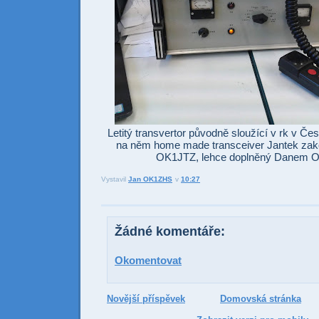
Letitý transvertor původně sloužící v rk v Če
na něm home made transceiver Jantek zak
OK1JTZ, lehce doplněný Danem 
Vystavil
Jan OK1ZHS
v
10:27
Odesl
Sdí
Žádné komentáře:
Okomentovat
Novější příspěvek
Domovská stránka