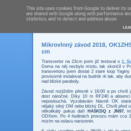
This site uses cookies from Google to deliver its s
are shared with Google along with performance and 
Prdec - Pardubice H
statistics, and to detect and address abuse.
LEA
Mikrovlnný závod 2018, OK1ZHS,
cm
Transvertor na 23cm jsem již testoval o
1. S
Doma na něj nezbylo místo, tak skončil v Pr
transvertoru jsem dostal 2 staré loop Yagin
provisorně instaloval na budník rk tak, aby d
nad blízké paraboly.
Závod rozjíždím přesně v 16:00 a po chvílí j
dost náročné. Díky 10 m RF240 a absenc
neposlouchá. Vyzobávám hlavně OK stanic
nějaký silný OM nebo blízký DL. Chvíli před 
několikátý pokus daří
HA5KDQ z JN97
, k
ODXem. Po 4 hodinách provozu mám cca 20
mizím na oslavu narozenin.
K rádiu usedám opět v 09:00 a jde to opra