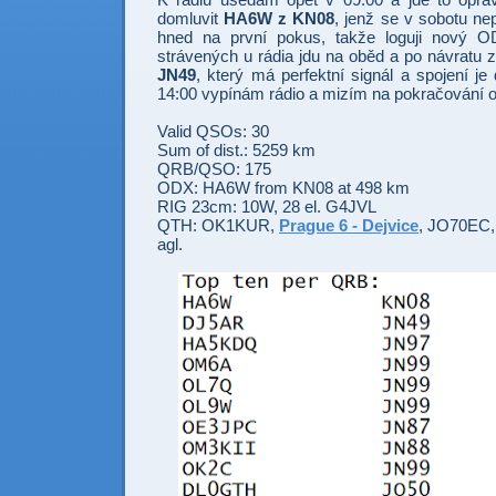
domluvit
HA6W z KN08
, jenž se v sobotu nep
hned na první pokus, takže loguji nový 
strávených u rádia jdu na oběd a po návratu
JN49
, který má perfektní signál a spojení j
14:00 vypínám rádio a mizím na pokračování os
Valid QSOs: 30
Sum of dist.: 5259 km
QRB/QSO: 175
ODX: HA6W from KN08 at 498 km
RIG 23cm: 10W, 28 el. G4JVL
QTH: OK1KUR,
Prague 6 - Dejvice
, JO70EC, 
agl.