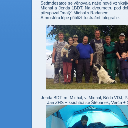
Sedmdesátce se věnovala naše nově vznikající
Michal a Jenda 1BDT. Na dvoumetru pod d
pileupoval "malý" Michal s Radanem.
Atmosféru lépe přiblíží ilustrační fotografie.
Jenda BDT, m. Michal, v. Michal, Béda VDJ, 
Jan ZHS + ksichtící se Štěpánek, Verča +