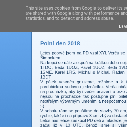
This site uses cookies from Google to deliver its s
are shared with Google along with performance and 
Prdec - Pardubice H
statistics, and to detect and address abuse.
LEA
Polní den 2018
Letos poprvé jsem na PD
vzal
XYL Verču se
Šimonkem.
Na kopci se dále alespoň na krátkou dobu objev
1TDO, Béda 1DOZ, Pavel 1UOZ,
Béda
1VD
1SME, Karel 1FIS, Michal & Michal, Radan,
1BDT.
V pátek vesměs grilujeme, rožníme a k
pardubickou sudovou jedenáctku. Verča obč
na procházku, aby byli večer unavení a brzo 
nejsou na procházce, tak
postupně plní přil
neotřelým výtvarným uměním a nespočetnou 
:-)
V sobotu ráno se pouštíme do stavby 70 cm,
rychle, takže i na přípravu 3 cm zbývá dostat
Letos nás lehce zaskočil PD dětí a mládeže, jel
začal již v 10 UTC, čehož jsme si všiml