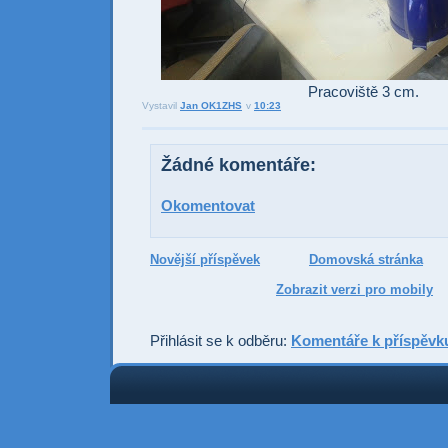
Pracoviště 3 cm.
Vystavil
Jan OK1ZHS
v
10:23
Odesl
Sdí
Žádné komentáře:
Okomentovat
Novější příspěvek
Domovská stránka
Zobrazit verzi pro mobily
Přihlásit se k odběru:
Komentáře k příspěvk