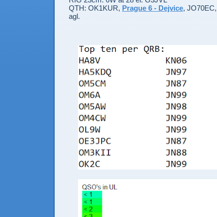
QTH: OK1KUR,
Prague 6 - Dejvice
, JO70EC, 
agl.