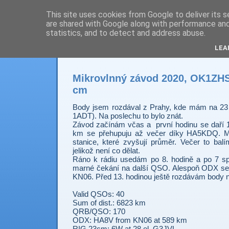
This site uses cookies from Google to deliver its s
are shared with Google along with performance and 
Prdec - Pardubice H
statistics, and to detect and address abuse.
LEA
Mikrovlnný závod 2020, OK1ZHS,
cm
Body jsem rozdával z Prahy, kde mám na 23
1ADT). Na poslechu to bylo znát.
Závod začínám včas a první hodinu se daří 1
km se přehupuju až večer díky HA5KDQ. 
stanice, které zvyšují průměr. Večer to balí
jelikož není co dělat.
Ráno k rádiu usedám po 8. hodině a po 7 spo
marné čekání na další QSO. Alespoň ODX se
KN06. Před 13. hodinou ještě rozdávám body 
Valid QSOs: 40
Sum of dist.: 6823 km
QRB/QSO: 170
ODX: HA8V from KN06 at 589 km
RIG 23cm: 6W at 28 el. G3JVL