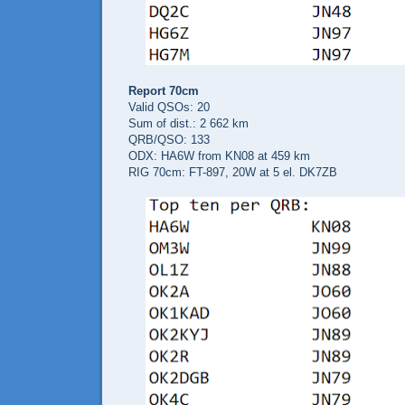
Report 70cm
Valid QSOs: 20
Sum of dist.: 2 662 km
QRB/QSO: 133
ODX: HA6W from KN08 at 459 km
RIG 70cm: FT-897, 20W at 5 el. D
K7ZB