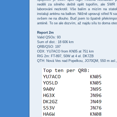
neděli za silného deště opět topořím, ale SWR 
laborováni nezkrotil. Vše balím a mizím na state
instaluji anténu na balkon. Něžně upravuji střed N sa
ovšem ne na dlouho. Buď jsem to špatně překrimpo
anténě. To se ale dozvím, až najdu sílu to doma ote
Report 2m
Valid QSOs: 93
Sum of dist.: 18 606 km
QRB/QSO: 197
ODX: YU7ACO from KN05 at 751 km
RIG 2m: FT-897, 50W at 4 el. D
K7ZB
QTH: Nová Ves nad Popelkou
,
JO70QM, 550 m asl.,