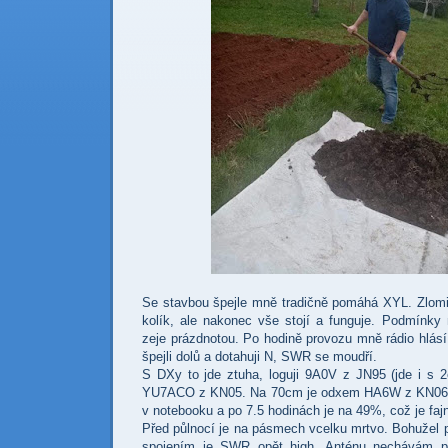
Se stavbou špejle mně tradičně pomáhá XYL. Zlomi
kolík, ale nakonec vše stojí a funguje. Podmínky
zeje prázdnotou. Po hodině provozu mně rádio hlá
špejli dolů a dotahuji N, SWR se moudří.
S DXy to jde ztuha, loguji 9A0V z JN95 (jde i s 
YU7ACO z KN05. Na 70cm je odxem HA6W z KN06. Te
v notebooku a po 7.5 hodinách je na 49%, což je faj
Před půlnocí je na pásmech vcelku mrtvo. Bohužel 
spojením je SWR opět high. Anténu nechávám p