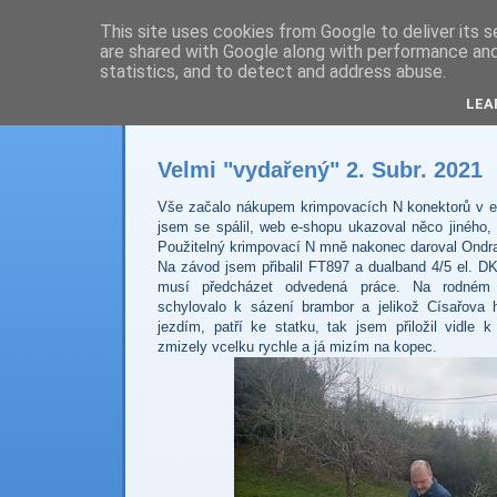
This site uses cookies from Google to deliver its s
are shared with Google along with performance and 
Prdec - Pardubice H
statistics, and to detect and address abuse.
LEA
Velmi "vydařený" 2. Subr. 2021
Vše začalo nákupem krimpovacích N konektorů v 
jsem se spálil, web e-shopu ukazoval něco jiného, 
Použitelný krimpovací N mně nakonec daroval Ondr
Na závod jsem přibalil FT897 a dualband 4/5 el. 
musí předcházet odvedená práce. Na rodné
schylovalo k sázení brambor a jelikož Císařova 
jezdím,
patří ke statku, tak jsem přiložil vidle 
zmizely vcelku rychle a já mizím na kopec.