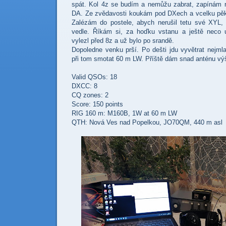
spát. Kol 4z se budím a nemůžu zabrat, zapínám r
DA. Ze zvědavosti koukám pod DXech a vcelku pě
Zalézám do postele, abych nerušil tetu své XYL
vedle
. Říkám si, za hoďku vstanu a ještě neco 
vylezl před 8z a už bylo po srandě.
Dopoledne venku prší. Po dešti jdu vyvětrat nejm
při tom smotat 60 m LW. Příště dám snad anténu výš
Valid QSOs: 18
DXCC: 8
CQ zones: 2
Score: 150 points
RIG 160 m: M160B, 1W at 60 m LW
QTH:
Nová Ves nad Popelkou
,
JO70QM, 440 m asl