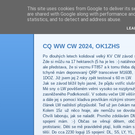
This site uses cookies from Google to deliver its s
are shared with Google along with performance and 
Prdec - Pardubice H
statistics, and to detect and address abuse.
LEA
CQ WW CW 2024, OK1ZHS
Po dlouhých letech kolidoval velký KV CW závod 
Zde si můžu na 17 hektarech (5 ha je les :-) natáhnou
ale představa, že si vezmu FT857 a k tomu třeba dip
tchyně mám deponovaný QRP transceiver M160B, k
1DOZ. Již jsem jej 2 roky zpět testoval s 60 m LW.
Jak se závod blížil bylo jasné, že půjdu vstříc sl
Mé sny o LW pověšeném velmi vysoko se rozplynuly
zasněženého Podkrkonoší. V sobotu večer LW věším
a dále jej s pomocí kladiva provlíkám nízkými stro
článek LW naštěstí přizpůsobil. Teď už jen čekám n
Kolem 15z už něco hraje, ale nemůžu se dovola
Chvíli laboruju, jak se naladit. Prvního zdolávám D
spojení mám. :-) Občas se věnuji dětem, obč
protistanic. Děti se mě pravidelně ptají, kolik mám s
těší. Do cca 2230 loguji 15 spojení: DL, S5, LY, YL