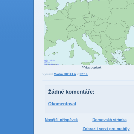
Přidat popisek
Vystavil
Martin OK1ELA
v
22:16
Odesl
Sdí
Žádné komentáře:
Okomentovat
Novější příspěvek
Domovská stránka
Zobrazit verzi pro mobily