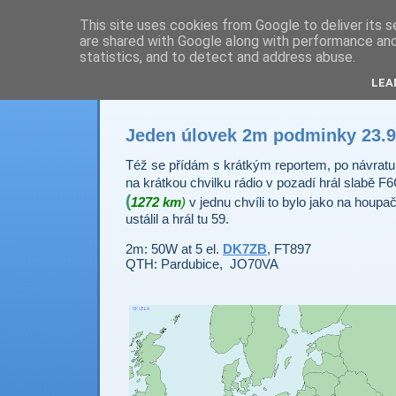
This site uses cookies from Google to deliver its s
are shared with Google along with performance and 
Prdec - Pardubice H
statistics, and to detect and address abuse.
LEA
Jeden úlovek 2m podminky 23.9
Též se přídám s krátkým reportem, po n
á
vratu
na krátkou chvilku rádio v pozadí hrál slabě 
(
1272 km
)
v jednu chvíli to bylo jako na houpa
ustálil a hrál tu 59.
2m: 50W at 5 el.
DK7ZB
, FT897
QTH: Pardubice, JO70VA