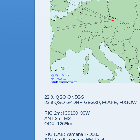
22.9. QSO ON5GS
23.9 QSO G4DHF, G8GXP, F6APE, F0GOW
RIG 2m: IC9100 90W
ANT 2m: M2
ODX: 1268km
RIG DAB: Yamaha T-D500
ANT pro III. pasmo: HM 13 el.