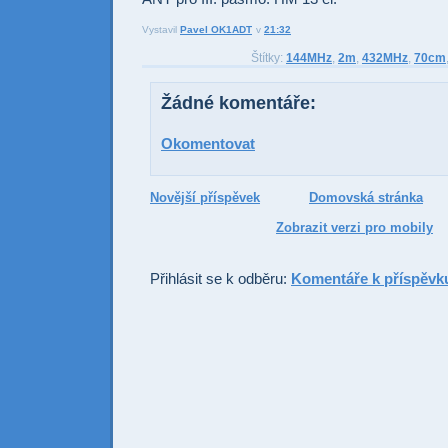
Vystavil
Pavel OK1ADT
v
21:32
Odesl
Sdí
Štítky:
144MHz
,
2m
,
432MHz
,
70cm
Žádné komentáře:
Okomentovat
Novější příspěvek
Domovská stránka
Zobrazit verzi pro mobily
Přihlásit se k odběru:
Komentáře k příspěvk