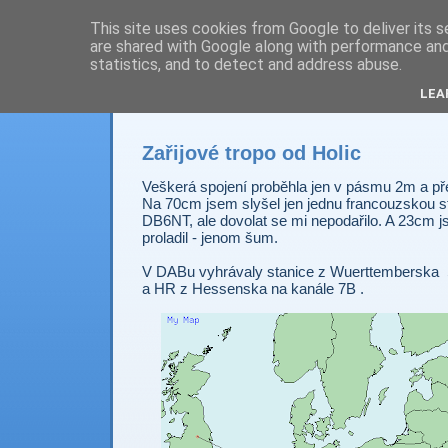
This site uses cookies from Google to deliver its s
are shared with Google along with performance and 
Prdec - Pardubice H
statistics, and to detect and address abuse.
LEA
Zařijové tropo od Holic
Veškerá spojení proběhla jen v pásmu 2m a př
Na 70cm jsem slyšel jen jednu francouzskou st
DB6NT, ale dovolat se mi nepodařilo. A 23cm 
proladil - jenom šum.
V DABu vyhrávaly stanice z Wuerttemberska
a HR z Hessenska na kanále 7B .