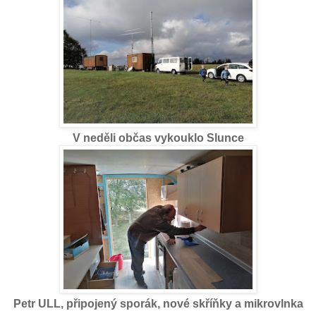
V neděli občas vykouklo Slunce
Petr ULL, připojený sporák, nové skříňky a mikrovlnka