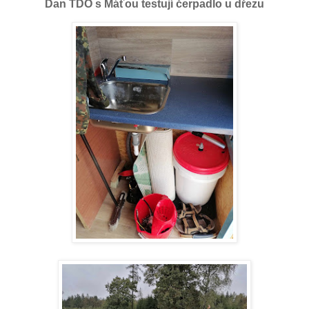
Dan TDO s Máťou testují čerpadlo u dřezu