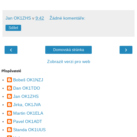
Jan OK1ZHS
v
9:42
Žádné komentáře:
Sdílet
‹
›
Domovská stránka
Zobrazit verzi pro web
Přispěvatelé
Bobeš OK1NZJ
Dan OK1TDO
Jan OK1ZHS
Jirka, OK1JVA
Martin OK1ELA
Pavel OK1ADT
Standa OK1UUS