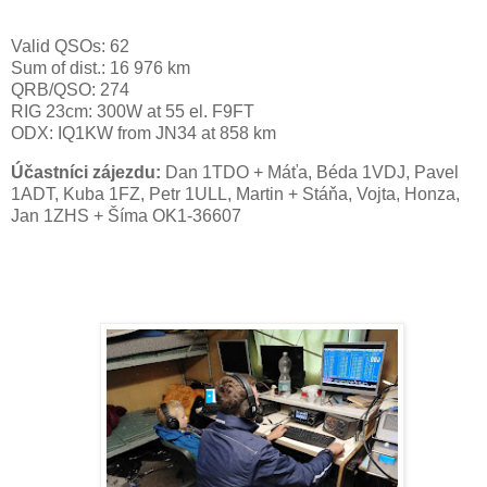
Valid QSOs: 62
Sum of dist.: 16 976 km
QRB/QSO: 274
RIG 23cm: 300W at 55 el. F9FT
ODX: IQ1KW from JN34 at 858 km
Účastníci zájezdu:
Dan 1TDO + Máťa, Béda 1VDJ, Pavel
1ADT, Kuba 1FZ, Petr
1ULL
, Martin + Stáňa, Vojta, Honza,
Jan 1ZHS + Šíma OK1-36607