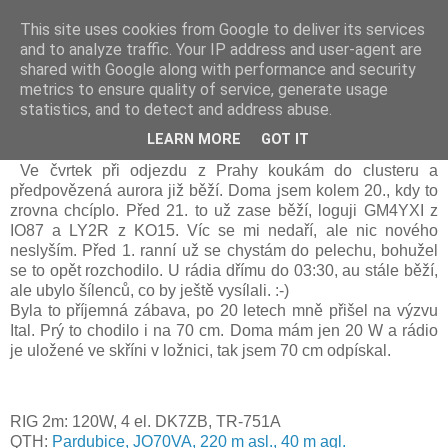
This site uses cookies from Google to deliver its services
Prdec - Pardubice Hradec
and to analyze traffic. Your IP address and user-agent are
shared with Google along with performance and security
metrics to ensure quality of service, generate usage
statistics, and to detect and address abuse.
Aurora 10. - 11. 10. 2024
LEARN MORE
GOT IT
Ve čvrtek při odjezdu z Prahy koukám do clusteru a
předpovězená aurora již běží. Doma jsem kolem 20., kdy to
zrovna chcíplo. Před 21. to už zase běží, loguji GM4YXI z
IO87 a LY2R z KO15. Víc se mi nedaří, ale nic nového
neslyším. Před 1. ranní už se chystám do pelechu, bohužel
se to opět rozchodilo. U rádia dřímu do 03:30, au stále běží,
ale ubylo šílenců, co by ještě vysílali. :-)
Byla to příjemná zábava, po 20 letech mně přišel na výzvu
Ital. Prý to chodilo i na 70 cm. Doma mám jen 20 W a rádio
je uložené ve skříni v ložnici, tak jsem 70 cm odpískal.
RIG 2m: 120W, 4 el. DK7ZB, TR-751A
QTH:
P
ardubice
, JO70
VA
, 220 m asl.,
40
m agl.