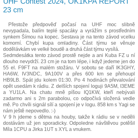
UHF Contest 2024, OK1KPA REPORT
23 cm
Přestože předpověď počasí na UHF moc slibně
nevypadala, balím teplé spacáky a vyrážím s prostředním
synkem Šímou na kopec. Sestava je na tento závod vcelku
komorní. Chybí kupa omladiny. Část týmu se věnuje
dodělávkám ve velké boudě a druhá část týmu vysílá.
Sedmdesátka tento závod prostě nejde a ani Kuba FZ u ní
dlouho nevydrží. 23 cm je na tom lépe, i když jedeme jen do
55 el. F9FT na malém stožáru. V sobotu se daří IK3GHY,
HA6W, IV3NDC, 9A100V a přes 600 km se přehoupl
HB9LB. Spát jdu kolem 01:30. Po 4 hodinách převalování
opět usedám k rádiu. Z delších spojení loguji 9A5M, I3EME
a YU1LA. Na chatu mně píšou IQ1KW, kteří nebývali
zadarmo ani s 2m parabolou, co odpočívá složená vedle
mě. Po chvíli signál sílí a spojení je v logu. 858 km s Yagi se
nám ještě nepovedlo. :-)
V 9 h jdeme s dětma na houby, takže k rádiu se v neděli
dostávám už jen sporadicky. Odpoledne návštěvou potěšil
Míla 1CPU a Jirka 1UT s XYL a vnukem.