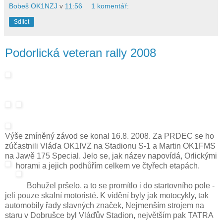
Bobeš OK1NZJ
v
11:56
1 komentář:
Sdílet
Podorlická veteran rally 2008
Výše zmíněný závod se konal 16.8. 2008. Za PRDEC se ho
zúčastnili Vláďa OK1IVZ na Stadionu S-1 a Martin OK1FMS
na Jawě 175 Special. Jelo se, jak název napovídá, Orlickými
horami a jejich podhůřím celkem ve čtyřech etapách.
Bohužel pršelo, a to se promítlo i do startovního pole -
jeli pouze skalní motoristé. K vidění byly jak motocykly, tak
automobily řady slavných značek, Nejmenším strojem na
staru v Dobrušce byl Vláďův Stadion, největším pak TATRA