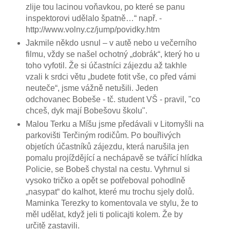
zlije tou lacinou voňavkou, po které se panu
inspektorovi udělalo špatně…“ např. -
http://www.volny.cz/jump/povidky.htm
Jakmile někdo usnul – v autě nebo u večerního
filmu, vždy se našel ochotný „dobrák“, který ho u
toho vyfotil. Že si účastníci zájezdu až takhle
vzali k srdci větu „budete fotit vše, co před vámi
neuteče“, jsme vážně netušili. Jeden
odchovanec Bobeše - tč. student VŠ - pravil, "co
chceš, dyk mají Bobešovu školu".
Malou Terku a Míšu jsme předávali v Litomyšli na
parkovišti Terčiným rodičům. Po bouřlivých
objetích účastníků zájezdu, která narušila jen
pomalu projíždějící a nechápavě se tvářící hlídka
Policie, se Bobeš chystal na cestu. Vyhrnul si
vysoko tričko a opět se potřeboval pohodlně
„nasypat“ do kalhot, které mu trochu sjely dolů.
Maminka Terezky to komentovala ve stylu, že to
měl udělat, když jeli ti policajti kolem. Že by
určitě zastavili.