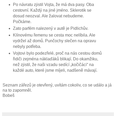
Po návratu zjistil Vojta, že má dva pasy. Oba
cestovní. Každý na jiné jméno. Sklerotik se
dosud neozval. Ale žalovat nebudeme.
Počkáme.
Zato parfém nalezený v autě je Pidlichův.
Klínovému řemenu se cesta moc nelíbila. Ale
vydržel až domů. Punčochy slečen na opravu
nebyly potřeba.
Vojtovi bylo podezřelé, proč na nás cestou domů
řidiči zejména náklaďáků blikají. Do okamžiku,
než zjistil, že naši vzadu sedící „kočičáci“ na
každé auto, které jsme míjeli, nadšeně mávají.
Seznam zářezů je otevřený, uvítám cokoliv, co se událo a já
na to zapomněl.
Bobeš