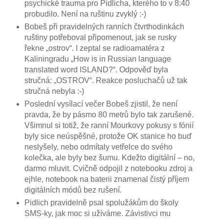
psychické trauma pro Pidlicha, kterého to v 8:40
probudilo. Není na ruštinu zvyklý :-)
Bobeš při pravidelných ranních čtvrthodinkách
ruštiny potřeboval připomenout, jak se rusky
řekne „ostrov“. I zeptal se radioamatéra z
Kaliningradu „How is in Russian language
translated word ISLAND?“. Odpověď byla
stručná: „OSTROV“. Reakce posluchačů už tak
stručná nebyla :-)
Poslední vysílací večer Bobeš zjistil, že není
pravda, že by pásmo 80 metrů bylo tak zarušené.
Všimnul si totiž, že ranní Mourkovy pokusy s fónií
byly sice neúspěšné, protože OK stanice ho buď
neslyšely, nebo odmítaly vetřelce do svého
kolečka, ale byly bez šumu. Kdežto digitální – no,
darmo mluvit. Cvičně odpojil z notebooku zdroj a
ejhle, notebook na baterii znamenal čistý příjem
digitálních módů bez rušení.
Pidlich pravidelně psal spolužákům do školy
SMS-ky, jak moc si užíváme. Závistivci mu