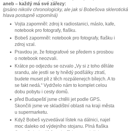
aneb – každý má své zářezy:
(psáno nikoliv chronologicky, ale jak si Bobešova sklerotická
hlava postupně vzpomíná)
Vojta zapomněl: zdroj k radiostanici, máslo, kafe,
notebook pro fotografy, flašku.
Bobeš zapomněl: notebook pro fotografy, flašku i
zdroj vzal.
Pravdou je, že fotografové se předem s prosbou
o notebook neozvali.
Krátce po odjezdu se ozvalo „Vy si z toho děláte
srandu, ale jestli se ty hnědý podšálky ztratí,
budete muset pít z těch rozpálenejch bílejch. A to
se fakt nedá.“ Vydrželo nám to komplet celou
dobu pobytu i cesty domů.
před Budapeští jsme chtěli jet podle GPS.
Skončili jsme ve skladištní oblasti na kraji města
u supermarketu.
Když Bobeš vyzvedával lístek na dálnici, najel
moc daleko od výdejního stojanu. Plná flaška