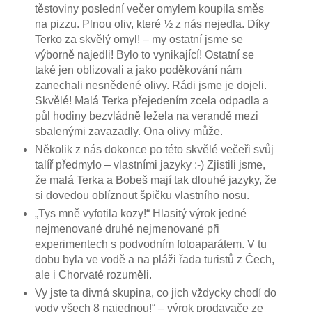
těstoviny poslední večer omylem koupila směs
na pizzu. Plnou oliv, které ½ z nás nejedla. Díky
Terko za skvělý omyl! – my ostatní jsme se
výborně najedli! Bylo to vynikající! Ostatní se
také jen oblizovali a jako poděkování nám
zanechali nesnědené olivy. Rádi jsme je dojeli.
Skvělé! Malá Terka přejedením zcela odpadla a
půl hodiny bezvládně ležela na verandě mezi
sbalenými zavazadly. Ona olivy může.
Několik z nás dokonce po této skvělé večeři svůj
talíř předmylo – vlastními jazyky :-) Zjistili jsme,
že malá Terka a Bobeš mají tak dlouhé jazyky, že
si dovedou oblíznout špičku vlastního nosu.
„Tys mně vyfotila kozy!“ Hlasitý výrok jedné
nejmenované druhé nejmenované při
experimentech s podvodním fotoaparátem. V tu
dobu byla ve vodě a na pláži řada turistů z Čech,
ale i Chorvaté rozuměli.
Vy jste ta divná skupina, co jich vždycky chodí do
vody všech 8 najednou!“ – výrok prodavače ze