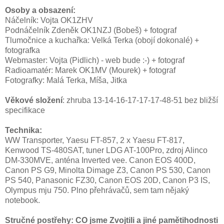
Osoby a obsazení:
Náčelník: Vojta OK1ZHV
Podnáčelník Zdeněk OK1NZJ (Bobeš) + fotograf
Tlumočnice a kuchařka: Velká Terka (obojí dokonalé) +
fotografka
Webmaster: Vojta (Pidlich) - web bude :-) + fotograf
Radioamatér: Marek OK1MV (Mourek) + fotograf
Fotografky: Malá Terka, Míša, Jitka
Věkové složení
: zhruba 13-14-16-17-17-17-48-51 bez bližší
specifikace
Technika:
WW Transporter, Yaesu FT-857, 2 x Yaesu FT-817,
Kenwood TS-480SAT, tuner LDG AT-100Pro, zdroj Alinco
DM-330MVE, anténa Inverted vee. Canon EOS 400D,
Canon PS G9, Minolta Dimage Z3, Canon PS 530, Canon
PS 540, Panasonic FZ30, Canon EOS 20D, Canon P3 IS,
Olympus mju 750. Plno přehrávačů, sem tam nějaký
notebook.
Stručné postřehy: CO jsme Zvojtili a jiné pamětihodnosti