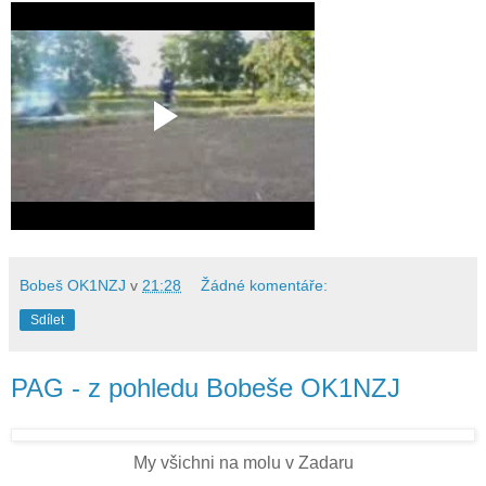
Bobeš OK1NZJ
v
21:28
Žádné komentáře:
Sdílet
PAG - z pohledu Bobeše OK1NZJ
My všichni na molu v Zadaru