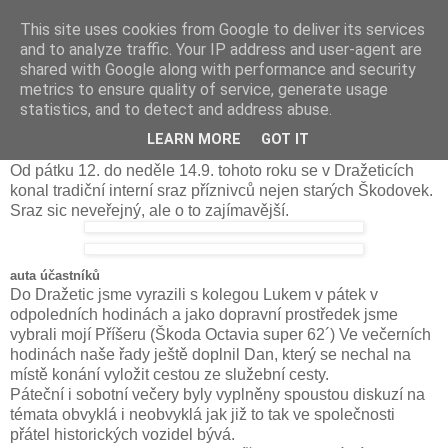
This site uses cookies from Google to deliver its services
Prdec - Pardubice Hradec
and to analyze traffic. Your IP address and user-agent are
shared with Google along with performance and security
metrics to ensure quality of service, generate usage
statistics, and to detect and address abuse.
ChalupaCarVerglWíkend 2008
LEARN MORE
GOT IT
Od pátku 12. do neděle 14.9. tohoto roku se v Dražeticích
konal tradiční interní sraz příznivců nejen starých Škodovek.
Sraz sic neveřejný, ale o to zajímavější.
auta účastníků
Do Dražetic jsme vyrazili s kolegou Lukem v pátek v
odpoledních hodinách a jako dopravní prostředek jsme
vybrali mojí Příšeru (Škoda Octavia super 62´) Ve večerních
hodinách naše řady ještě doplnil Dan, který se nechal na
místě konání vyložit cestou ze služební cesty.
Páteční i sobotní večery byly vyplněny spoustou diskuzí na
témata obvyklá i neobvyklá jak již to tak ve společnosti
přátel historických vozidel bývá.