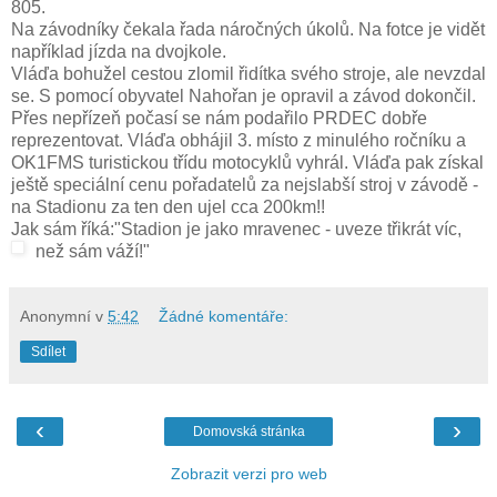
805.
Na závodníky čekala řada náročných úkolů. Na fotce je vidět
například jízda na dvojkole.
Vláďa bohužel cestou zlomil řidítka svého stroje, ale nevzdal
se. S pomocí obyvatel Nahořan je opravil a závod dokončil.
Přes nepřízeň počasí se nám podařilo PRDEC dobře
reprezentovat. Vláďa obhájil 3. místo z minulého ročníku a
OK1FMS turistickou třídu motocyklů vyhrál. Vláďa pak získal
ještě speciální cenu pořadatelů za nejslabší stroj v závodě -
na Stadionu za ten den ujel cca 200km!!
Jak sám říká:"Stadion je jako mravenec - uveze třikrát víc,
než sám váží!"
Anonymní
v
5:42
Žádné komentáře:
Sdílet
‹
›
Domovská stránka
Zobrazit verzi pro web