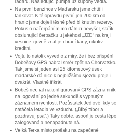
radaru. Následující pumpa už kupóny vedla.
Na první benzince v Maďarsku jsme chtěli
tankovat. K té opravdu první, jen 200 km od
hranic jsme dojeli těsně před bliknutím rezervy.
Pokus o načerpání mimo dálnici nevyšel, stařík
obsluhující čerpačku u jakéhosi „JZD“ na kraji
vesnice zjevně znal jen hrací karty, nikoliv
kreditní.
Vojtu to natolik vyvedlo z míry, že i bez přispění
Bobešovy GPS nabral směr zpět na Chorvatsko.
Tak jsme si jeden asi 25 kilometrový úsek
maďarské dálnice k nejbližšímu sjezdu projeli
dvakrát. Vlastně třikrát.
Bobeš nechal nakonfigurovaný GPS záznamník
na logování po jedné sekundě s vypnutým
záznamem rychlosti. Pozůstatek Jedlové, kdy se
natáčela letadla ve vzduchu („Blbý tábor a
pozdravuj psa“.) Taky dobře, aspoň je cesta lépe
zalogovaná a nenapadnutelná.
Velká Terka místo protlaku na zapečené