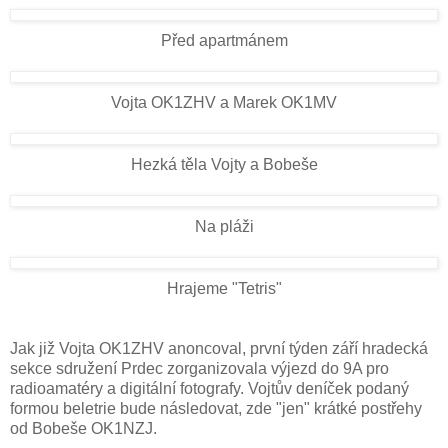
Před apartmánem
Vojta OK1ZHV a Marek OK1MV
Hezká těla Vojty a Bobeše
Na pláži
Hrajeme "Tetris"
Jak již Vojta OK1ZHV anoncoval, první týden září hradecká
sekce sdružení Prdec zorganizovala výjezd do 9A pro
radioamatéry a digitální fotografy. Vojtův deníček podaný
formou beletrie bude následovat, zde "jen" krátké postřehy
od Bobeše OK1NZJ.