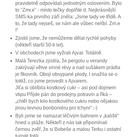
pravidelně odpovídali jednotným oslovením. Bylo
to "Zmr.e" - místo tečky doplňte d. Nejkrásnější
SMS-ka prvního září zněla: „Jsme tady ve třídě. A
to, že tady nejseš, se nám ale vůbec nelíbí. Zm.e
!“
Zjistili jsme, že nemůžeme dělat rychlé pohyby
(někteří starší 50-ti let).
V obchodech jsme vyžrali Ajvar. Totálně.
Malá Terezka zjistila, že pergolu u verandy
zakrývají větve vinné révy a nad sušákem prádla
je fíkovník. Obojí obsypané plody. I snažila se o
totéž, co jsme provedli s Ajvarem.
Jíťa si oblíbila kostkový cukr – asi pod dojmem
vtipu Přijde pán do prodejny potravin a říká –
„chtěl bych kilo kostkového cukru nebo nějakou
jinou levnou bonboniéru pro tchyni“ :-)
Byli jsme se namazat léčivým bahnem v „kališti“
hned u pláže. Někteří z nás tak připomínali
černou zvěř, že si Bobeše a malou Terku i ostatní
turisté fotili.