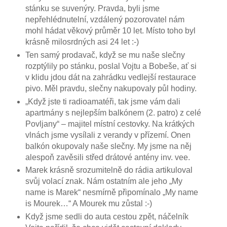
stánku se suvenýry. Pravda, byli jsme
nepřehlédnutelní, vzdálený pozorovatel nám
mohl hádat věkový průměr 10 let. Místo toho byl
krásně milosrdných asi 24 let :-)
Ten samý prodavač, když se mu naše slečny
rozptýlily po stánku, poslal Vojtu a Bobeše, ať si
v klidu jdou dát na zahrádku vedlejší restaurace
pivo. Měl pravdu, slečny nakupovaly půl hodiny.
„Když jste ti radioamatéři, tak jsme vám dali
apartmány s nejlepším balkónem (2. patro) z celé
Povljany“ – majitel místní cestovky. Na krátkých
vlnách jsme vysílali z verandy v přízemí. Onen
balkón okupovaly naše slečny. My jsme na něj
alespoň zavěsili střed drátové antény inv. vee.
Marek krásně srozumitelně do rádia artikuloval
svůj volací znak. Nám ostatním ale jeho „My
name is Marek“ nesmírně připomínalo „My name
is Mourek…“ A Mourek mu zůstal :-)
Když jsme sedli do auta cestou zpět, náčelník