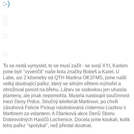
:-)
To se nedá vymyslet, to se musí zažít - se svojí XYL Karlem
jsme byli "vyvenčit" naše kola značky Bobeš a Karel. U
Labe, asi 2 kilometry od QTH Martina OK1FMS, jsme našli
velký doutnající pařez, který se silným větrem rozhořel a
ohrožoval porost na břehu. Láhev se sodovkou jen uhasila
plameny, ale jinak nepomohla. Musela nastoupit součinnost
mezi členy Prdce. Stručný telefonát Martinovi, po chvíli
zásahová Felicie Pickup následovaná cisternou Liazkou s
Martinem za volantem. A čítanková akce členů Sboru
Dobrovolných Hasičů Lochenice. Docela jsme koukali, kolik
toho pařez "spolykal", než přestal doutnat.