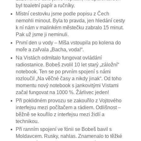
byl toaletní papír a ručníky.
Místní cestovku jsme podle popisu z Čech
nemohli minout. Byla to pravda, jen hledání cesty
k ní nám v malinkém městečku zabralo 15 minut.
Pak už jsme ji neminuli.
První den u vody – Míša vstoupila po kolena do
moře a zařvala „Bacha, voda!“.
Na Vistách odmítalo fungovat ovládání
radiostanice. Bobeš zvolil 10 let starý „záložní“
notebook. Ten se po prvním spojení s námi
rozloučil „Na věčné časy a nikdy jinak“. Od toho
momentu nový notebook s jankovitými Vistami
začal fungovat na 1000 %. Žárlivec jeden!
Při poklidném provozu se zakouřilo z Vojtového
interfejsu mezi počítačem a rádiem. Odlišnost –
běžně se kouřilo z interfejsu mezi židlí a
technikou.
Při ranním spojení ve fónii se Bobeš bavil s
Moldavcem. Rusky, nahlas. Znamenalo to těžké