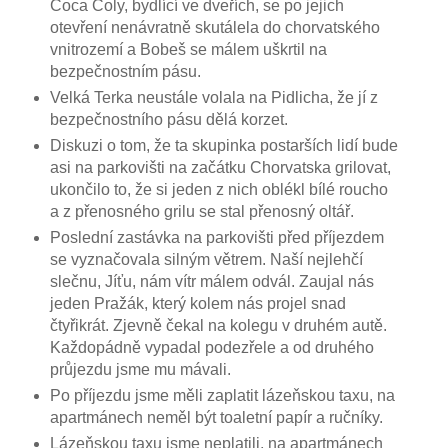
Coca Coly, bydlící ve dveřích, se po jejich
otevření nenávratně skutálela do chorvatského
vnitrozemí a Bobeš se málem uškrtil na
bezpečnostním pásu.
Velká Terka neustále volala na Pidlicha, že jí z
bezpečnostního pásu dělá korzet.
Diskuzi o tom, že ta skupinka postarších lidí bude
asi na parkovišti na začátku Chorvatska grilovat,
ukončilo to, že si jeden z nich oblékl bílé roucho
a z přenosného grilu se stal přenosný oltář.
Poslední zastávka na parkovišti před příjezdem
se vyznačovala silným větrem. Naší nejlehčí
slečnu, Jíťu, nám vítr málem odvál. Zaujal nás
jeden Pražák, který kolem nás projel snad
čtyřikrát. Zjevně čekal na kolegu v druhém autě.
Každopádně vypadal podezřele a od druhého
průjezdu jsme mu mávali.
Po příjezdu jsme měli zaplatit lázeňskou taxu, na
apartmánech neměl být toaletní papír a ručníky.
Lázeňskou taxu jsme neplatili, na apartmánech