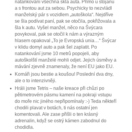
natankování všechna skla auta. Přímo u stojanu
a s frontou aut za sebou. Psychicky to nezvládl
manželský pár s vozidlem „autoškola“. Nejdříve
se šla podívat paní, pak se otočila, pokřižovala a
šla k autu. Vyšel manžel, něco na Švýcara
povykoval, pak se otočil k nám a výrazným
hlasem opakoval „To je Evropská unia…“ Švýcar
v klidu domyl auto a pak šel zaplatit. Po
natankování jsme 10 metrů popojeli, aby
autoškolští manželé mohli odjet. Jejich úsměvy a
mávání zjevně znamenaly, že není EU jako EU.
Komáři jsou bestie a koušou! Poslední dva dny,
ale o to intenzivněji.
Hráli jsme Tetris – naše kreace při chůzi po
pětimetrovém pásmu kamení na pokraji vstupu
do moře nic jiného nepřipomínaly :-) Teda někteří
chodili plavat v botách, ti nás ostatní jen
komentovali. Ale zase přišli o ten krásný
adrenalin, když se ostrý kámen zabodnul do
chodidla.