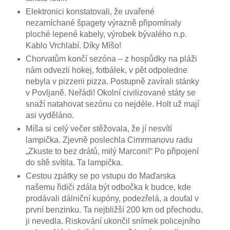
Elektronici konstatovali, že uvařené
nezamíchané špagety výrazně připomínaly
ploché lepené kabely, výrobek bývalého n.p.
Kablo Vrchlabí. Díky Míšo!
Chorvatům končí sezóna – z hospůdky na pláži
nám odvezli hokej, fotbálek, v pět odpoledne
nebyla v pizzerii pizza. Postupně zavírali stánky
v Povljaně. Neřádi! Okolní civilizované státy se
snaží natahovat sezónu co nejdéle. Holt už mají
asi vyděláno.
Míša si celý večer stěžovala, že jí nesvítí
lampička. Zjevně poslechla Cimrmanovu radu
„Zkuste to bez drátů, milý Marconi!“ Po připojení
do sítě svítila. Ta lampička.
Cestou zpátky se po vstupu do Maďarska
našemu řidiči zdála být odbočka k budce, kde
prodávali dálniční kupóny, podezřelá, a doufal v
první benzinku. Ta nejbližší 200 km od přechodu,
ji nevedla. Riskování ukončil snímek policejního