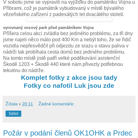
V sobotu jsme se vypravili na vyjížďku do památníku Vojna u
Příbrami, což je památník vybudovaný v místě bývalého
vězeňského zařízení z padesátých let dvacátého století.
vyrovnaný vozový park před památníkem Vojna
Příšera celou akci zvládla bez jediného problému, za tři dny
jsme najeli něco málo pod 400 Km a nebýt toho, že se řidič
vozidla nepřesvědčil při odjezdu ze srazu o stavu paliva v
nádrži tak probíhala cesta domů bez jediného problému.
Na tomto místě jistě patří velké poděkování asistenční
Škodě 1203 + Škodě 440 které nám přivezly potřebnou
tekutinu do nádrže.
Komplet fotky z akce jsou tady
Fotky co nafotil Luk jsou zde
Žížala
v
20:11
Žádné komentáře:
Sdílet
Požár v podání členů OK1OHK a Prdec