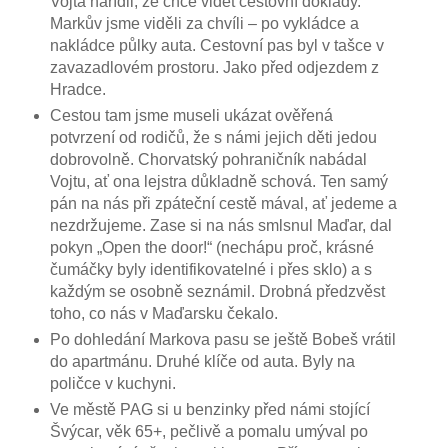
Vojta nařídil, že chce vidět cestovní doklady.
Markův jsme viděli za chvíli – po vykládce a
nakládce půlky auta. Cestovní pas byl v tašce v
zavazadlovém prostoru. Jako před odjezdem z
Hradce.
Cestou tam jsme museli ukázat ověřená
potvrzení od rodičů, že s námi jejich děti jedou
dobrovolně. Chorvatský pohraničník nabádal
Vojtu, ať ona lejstra důkladně schová. Ten samý
pán na nás při zpáteční cestě mával, ať jedeme a
nezdržujeme. Zase si na nás smlsnul Maďar, dal
pokyn „Open the door!“ (nechápu proč, krásné
čumáčky byly identifikovatelné i přes sklo) a s
každým se osobně seznámil. Drobná předzvěst
toho, co nás v Maďarsku čekalo.
Po dohledání Markova pasu se ještě Bobeš vrátil
do apartmánu. Druhé klíče od auta. Byly na
poličce v kuchyni.
Ve městě PAG si u benzinky před námi stojící
Švýcar, věk 65+, pečlivě a pomalu umýval po