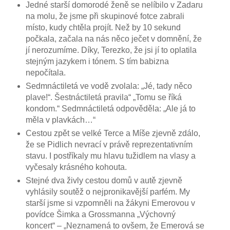
Jedné starší domorodé ženě se nelíbilo v Zadaru
na molu, že jsme při skupinové fotce zabrali
místo, kudy chtěla projít. Než by 10 sekund
počkala, začala na nás něco ječet v domnění, že
jí nerozumíme. Díky, Terezko, že jsi jí to oplatila
stejným jazykem i tónem. S tím babizna
nepočítala.
Sedmnáctiletá ve vodě zvolala: „Jé, tady něco
plave!“. Šestnáctiletá pravila“ „Tomu se říká
kondom.“ Sedmnáctiletá odpověděla: „Ale já to
měla v plavkách…“
Cestou zpět se velké Terce a Míše zjevně zdálo,
že se Pidlich nevrací v právě reprezentativním
stavu. I postříkaly mu hlavu tužidlem na vlasy a
vyčesaly krásného kohouta.
Stejné dva živly cestou domů v autě zjevně
vyhlásily soutěž o nejpronikavější parfém. My
starší jsme si vzpomněli na žákyni Emerovou v
povídce Šimka a Grossmanna „Výchovný
koncert“ – „Neznamená to ovšem, že Emerová se