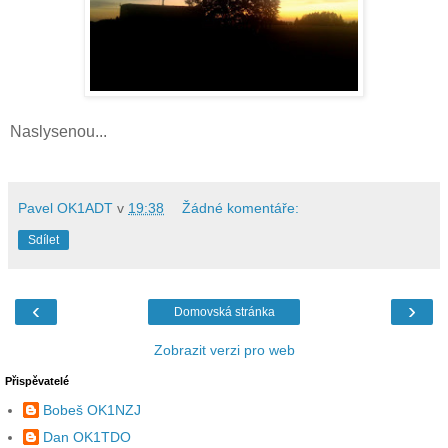
Naslysenou...
Pavel OK1ADT
v
19:38
Žádné komentáře:
Sdílet
‹
›
Domovská stránka
Zobrazit verzi pro web
Přispěvatelé
Bobeš OK1NZJ
Dan OK1TDO