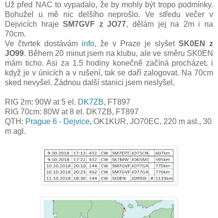
Už před NAC to vypadalo, že by mohly být tropo podmínky.
Bohužel u mě nic delšího neprošlo. Ve středu večer v
Dejvicích hraje
SM7GVF z JO77
, dělám jej na 2m i na
70cm.
Ve čtvrtek dostávám
info
, že v Praze je slyšet
SK0EN z
JO99
. Během 20 minut jsem na klubu, ale ve směru SK0EN
mám ticho. Asi za 1.5 hodiny konečně začíná procházet, i
když je v únicích a v rušení, tak se daří zalogovat. Na 70cm
sked nevyšel. Žádnou další stanici jsem neslyšel.
RIG 2m: 90W at 5 el.
DK7ZB
, FT897
RIG 70cm:
8
0
W at 8 el. DK7ZB, FT897
QTH:
Prague 6 - Dejvice
, OK1KUR, JO70EC, 220 m asl., 30
m agl.