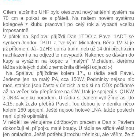
Cílem letošního UHF bylo otestovat nový anténní systém na
70 cm a potkat se s přáteli. Na našem novém systému
kolegové z klubu pracovali po celý rok a vypadá vcelku
imposantně.
V pátek na Spálavu přijíždí Dan 1TDO a Pavel 1ADT se
synkem Jendou 1BDT a "velkým" Michalem. Béda 1VDJ je
již přítomen. Já - 1ZHS doma trpím, neb už 14 dní přecházím
nachlazení a na odjezd to nevypadá. Nakonec se dávám do
kupy a vyrážím na kopec s "malým" Michalem, kterému
těžba stoletých dubů znemožnila dřívější odjezd :-)
Na Spálavu přijíždíme kolem 17., u rádia sedí Pavel.
Jedeme jen na malý PA, cca 150W. Podmínky nejsou nic
moc, stanice jsou často v únicích a tak si na ODX počkáme
až na večer, kdy přepínáme na CW. I tak je spojení s IQ1KW
z JN34 vcelku porodem. U rádia s Danem vydržíme asi do
4:15, pak žezlo přebírá Pavel. Tou dobou je v deníku něco
kolem 160 spojení. Ještě nejsou hotové LNA, takže poslech
není úplně optimální.
V něděli se věnujeme údržbovým pracem a Dan s Pavlem
dokončují el. přípojku malé boudy. U rádia se střídá většinou
jen omladina. Ještě potřebují trochu tréninku, ale věřím, že z