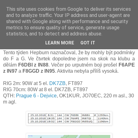
This site uses cookies from Google to deliver its services
Prdec - Pardubice Hradec
and to analyze traffic. Your IP address and user-agent are
shared with Google along with performance and security
metrics to ensure quality of service, generate usage
statistics, and to detect and address abuse.
Tropo podmínky od 25.10. 2018
LEARN MORE
GOT IT
Tento týden Hepburn naznačoval, že by mohly být podmínky
do F a G. Ve čtvrtek dopoledne jsem na skok na klubu a
dělám
F6DBI z IN88
. Večer po urputném boji prošel
F6APE
z IN97
a
F8GGD z IN95
. Aktivita nebyla přílíš vysoká.
RIG 2m: 90W at 5 el.
DK7ZB
, FT897
RIG 70cm:
8
0
W at 8 el. DK7ZB, FT897
QTH:
Prague 6 - Dejvice
, OK1KUR, JO70EC, 220 m asl., 30
m agl.