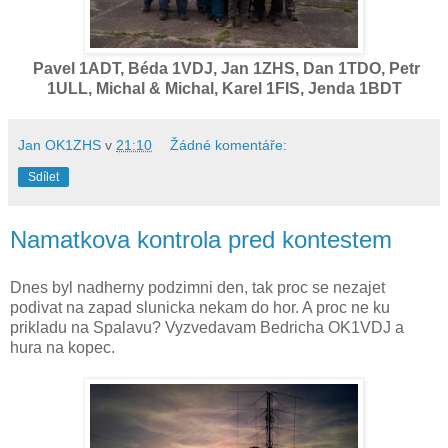
Pavel 1ADT, Béda 1VDJ, Jan 1ZHS, Dan 1TDO, Petr
1ULL, Michal & Michal, Karel 1FIS, Jenda 1BDT
Jan OK1ZHS
v
21:10
Žádné komentáře:
Sdílet
Namatkova kontrola pred kontestem
Dnes byl nadherny podzimni den, tak proc se nezajet
podivat na zapad slunicka nekam do hor. A proc ne ku
prikladu na Spalavu? Vyzvedavam Bedricha OK1VDJ a
hura na kopec.