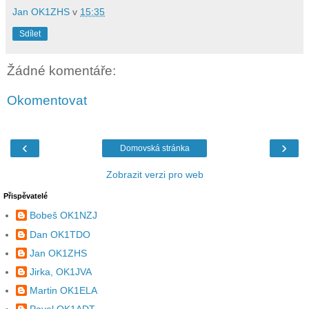
Jan OK1ZHS
v
15:35
Sdílet
Žádné komentáře:
Okomentovat
‹
›
Domovská stránka
Zobrazit verzi pro web
Přispěvatelé
Bobeš OK1NZJ
Dan OK1TDO
Jan OK1ZHS
Jirka, OK1JVA
Martin OK1ELA