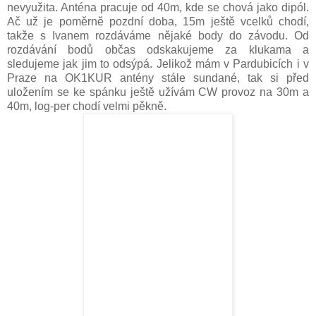
nevyužita. Anténa pracuje od 40m, kde se chová jako dipól.
Ač už je poměrně pozdní doba, 15m ještě vcelků chodí,
takže s Ivanem rozdáváme nějaké body do závodu. Od
rozdávání bodů občas odskakujeme za klukama a
sledujeme jak jim to odsýpá. Jelikož mám v Pardubicích i v
Praze na OK1KUR antény stále sundané, tak si před
uložením se ke spánku ještě užív
ám CW provoz na 30m a
40m, log-per chodí velmi pěkně.