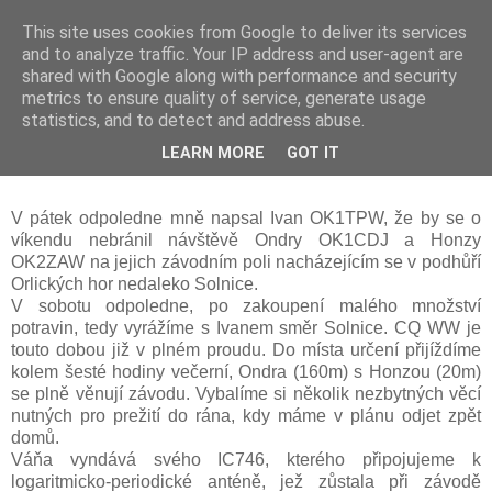
This site uses cookies from Google to deliver its services
Prdec - Pardubice Hradec
and to analyze traffic. Your IP address and user-agent are
shared with Google along with performance and security
metrics to ensure quality of service, generate usage
statistics, and to detect and address abuse.
Návštěva na poli aneb CQ WW DX
LEARN MORE
GOT IT
Contest
V pátek odpoledne mně napsal Ivan OK1TPW, že by se o
víkendu nebránil návštěvě Ondry OK1CDJ a Honzy
OK2ZAW na jejich závodním poli nacházejícím se v podhůří
Orlických hor nedaleko Solnice.
V sobotu odpoledne, po zakoupení malého množství
potravin, tedy vyrážíme
s Ivanem směr Solnice. CQ WW je
touto dobou již v plném proudu. Do místa určení přijíždíme
kolem šesté hodiny večerní, Ondra (160m) s Honzou (20m)
se plně věnují závodu. Vybalíme si několik nezbytných věcí
nutných pro prežití do rána, kdy máme v plánu odjet zpět
domů.
Váňa vyndává svého IC746, kterého připojujeme k
logaritmicko-periodické anténě, jež zůstala při závodě