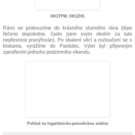
OK1TPW, OK1ZHS
Ráno se probouzíme do krásného slunného rána (lépe
řečeno dopoledne, často jsem svým okolím za tuto
nepřesnost pranýřován). Po sbalení věcí a rozloučení se s
klukama, vyrážíme do Pardubic. Výlet byl příjemným
zpestřením jednoho podzimního víkendu.
Pohled na logaritmicko-periodickou anténu