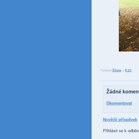
Vystavil
Žížala
v
9:22
Žádné koment
Okomentovat
Novější příspěvek
Přihlásit se k odběr