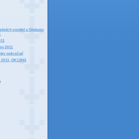
)
ebních vozidel u Globusu
1
011
so 2011
nky pokračují
 2011, OK1ZHS
)