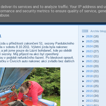
deliver its services and to analyze traffic. Your IP address and 
formance and security metrics to ensure quality of service, gen
 - Pardubice Hradec
abuse.
Archiv blog
1
►
2026
(16)
►
2025
(19)
jízda u příležitosti zakončení 51. sezony Pardubického
►
2024
(28)
la v sobotu 8.10.2011. Výletní jízda byla nakonec
 a jeli jsme pouze do Lázní bohdaneč, kde po obědě
►
2023
(27)
 sezony. Můj příjezd na akci byl zpestřený
►
2022
(21)
u v podobě nefunkčního řazení. Po bleskové opravě,
ečku v Čivicích auto nakonec akci zvládlo bez dalších
►
2021
(31)
►
2020
(20)
►
2019
(22)
►
2018
(21)
►
2017
(20)
►
2016
(25)
►
2015
(31)
►
2014
(34)
►
2013
(51)
►
2012
(51)