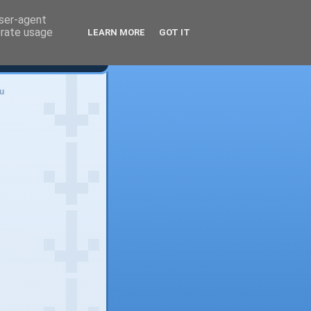
user-agent
erate usage
LEARN MORE
GOT IT
u