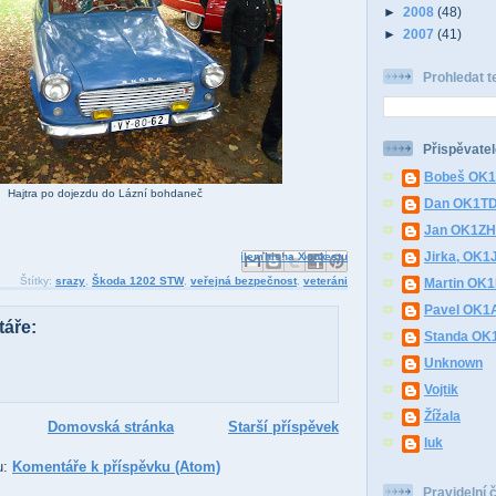
►
2008
(48)
►
2007
(41)
Prohledat t
Přispěvatel
Bobeš OK
Hajtra po dojezdu do Lázní bohdaneč
Dan OK1T
Jan OK1Z
Jirka, OK1
Odeslat e-mailem
Sdílet ve službě Facebook
BlogThis!
Sdílet na Pinterestu
Sdílet na X
Štítky:
srazy
,
Škoda 1202 STW
,
veřejná bezpečnost
,
veteráni
Martin OK
Pavel OK1
áře:
Standa O
Unknown
Vojtik
Žížala
Domovská stránka
Starší příspěvek
luk
u:
Komentáře k příspěvku (Atom)
Pravidelní 