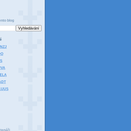
ento blog
é
1NZJ
DO
HS
JVA
1ELA
ADT
K1UUS
čtenáři