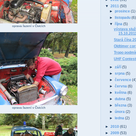
▼
2011
(50)
►
prosince
(1)
►
listopadu
(6
▼
října
(5)
oprava řazení v Čivicích
výstava služ
15.10.201
Stará čína 2
Oldtimer cor
Tropo podmí
UHF Contest
►
září
(5)
►
srpna
(5)
►
července
(4
►
června
(6)
►
května
(6)
►
dubna
(5)
►
března
(3)
oprava řazení v Čivicích
►
února
(2)
►
ledna
(2)
►
2010
(61)
►
2009
(53)