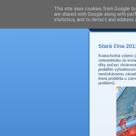
This site uses cookies from Google to 
are shared with Google along with per
Prdec
statistics, and to detect and address 
Stará čína 201
Kratochvilná výletní 
veteranklubu se kona
díky počasí zkrácena
proběhlo vyhodnocení
neočekávanou závado
která proběhla u zám
problémů.