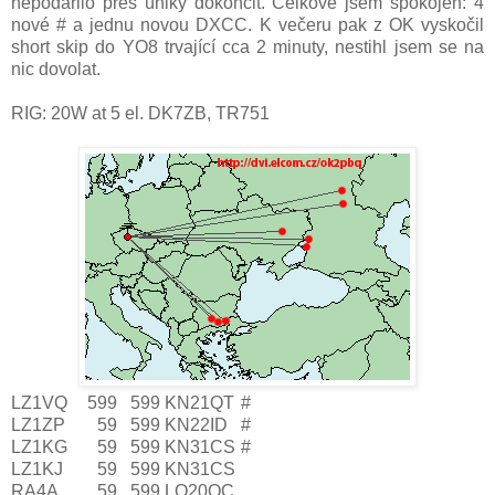
nepodařilo přes úniky dokončit. Celkově jsem spokojen: 4
nové # a jednu novou DXCC. K večeru pak z OK vyskočil
short skip do YO8 trvající cca 2 minuty, nestihl jsem se na
nic dovolat.
RIG: 20W at 5 el. DK7ZB,
TR751
LZ1VQ
599
599
KN21QT
#
LZ1ZP
59
599
KN22ID
#
LZ1KG
59
599
KN31CS
#
LZ1KJ
59
599
KN31CS
RA4A
59
599
LO20QC