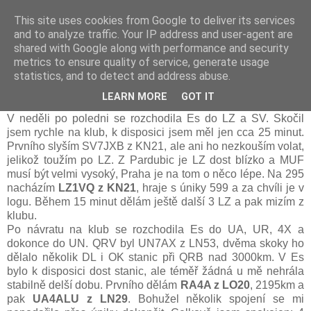
This site uses cookies from Google to deliver its services
Prdec - Pardubice Hradec
and to analyze traffic. Your IP address and user-agent are
shared with Google along with performance and security
metrics to ensure quality of service, generate usage
statistics, and to detect and address abuse.
Es na 2m 1.7. 2012
LEARN MORE
GOT IT
V neděli po poledni se rozchodila Es do LZ a SV. Skočil
jsem rychle na klub, k disposici jsem měl jen cca 25 minut.
Prvního slyším SV7JXB z KN21, ale ani ho nezkouším volat,
jelikož toužím po LZ. Z Pardubic je LZ dost blízko a MUF
musí být velmi vysoký, Praha je na tom o něco lépe. Na 295
nacházím
LZ1VQ z KN21
, hraje s úniky 599
a za chvíli je v
logu. Během 15 minut dělám ještě další 3 LZ a pak mizím z
klubu.
Po návratu na klub se rozchodila Es do UA, UR, 4X a
dokonce do UN. QRV byl UN7AX z LN53, dvěma skoky ho
dělalo několik DL i OK stanic při QRB nad 3000km. V Es
bylo k disposici dost stanic, ale téměř žádná u mě nehrála
stabilně delší dobu. Prvního dělám
RA4A z LO20
, 2195km a
pak
UA4ALU z LN29
. Bohužel několik spojení se mi