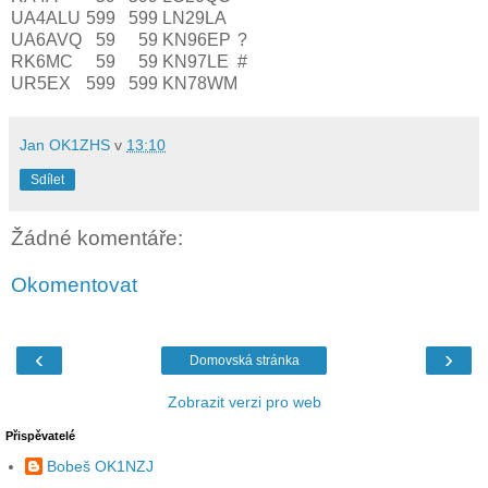
UA4ALU
599
599
LN29LA
UA6AVQ
59
59
KN96EP
?
RK6MC
59
59
KN97LE
#
UR5EX
599
599
KN78WM
Jan OK1ZHS
v
13:10
Sdílet
Žádné komentáře:
Okomentovat
‹
›
Domovská stránka
Zobrazit verzi pro web
Přispěvatelé
Bobeš OK1NZJ