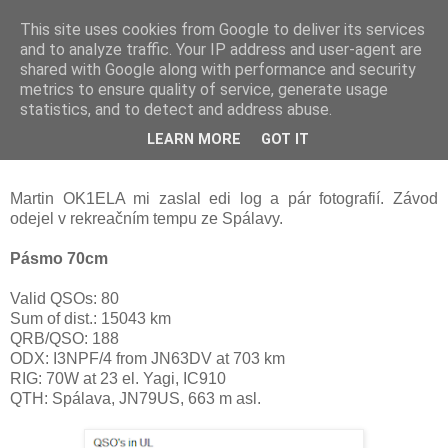
This site uses cookies from Google to deliver its services
Prdec - Pardubice Hradec
and to analyze traffic. Your IP address and user-agent are
shared with Google along with performance and security
metrics to ensure quality of service, generate usage
statistics, and to detect and address abuse.
1. subreg. 2014, OK1ELA, REPORT
LEARN MORE
GOT IT
70cm
Martin OK1ELA mi zaslal edi log a pár fotografií. Závod
odejel v rekreačním tempu ze Spálavy.
Pásmo 70cm
Valid QSOs: 80
Sum of dist.: 15043 km
QRB/QSO: 188
ODX: I3NPF/4 from JN63DV at 703 km
RIG: 70W at 23 el.
Yagi,
IC910
QTH: Spálava, JN79US, 663 m asl.