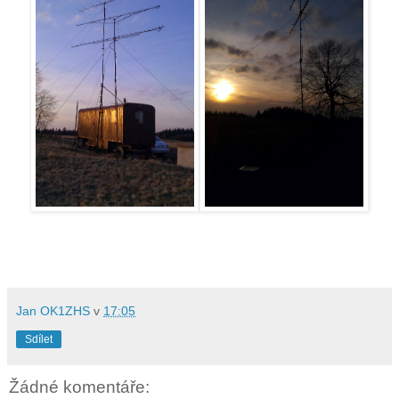
Jan OK1ZHS
v
17:05
Sdílet
Žádné komentáře: