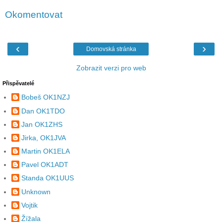
Okomentovat
‹
›
Domovská stránka
Zobrazit verzi pro web
Přispěvatelé
Bobeš OK1NZJ
Dan OK1TDO
Jan OK1ZHS
Jirka, OK1JVA
Martin OK1ELA
Pavel OK1ADT
Standa OK1UUS
Unknown
Vojtik
Žížala