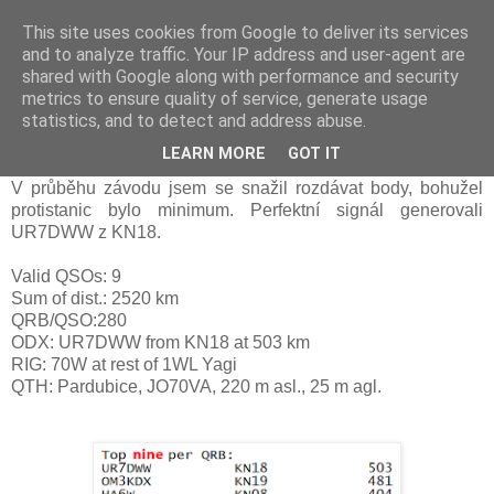
This site uses cookies from Google to deliver its services
Prdec - Pardubice Hradec
and to analyze traffic. Your IP address and user-agent are
shared with Google along with performance and security
metrics to ensure quality of service, generate usage
statistics, and to detect and address abuse.
Memoriál OM3AU 2016, OK1ZHS
LEARN MORE
GOT IT
V průběhu závodu jsem se snažil rozdávat body, bohužel
protistanic bylo minimum. Perfektní signál generovali
UR7DWW z KN18.
Valid QSOs: 9
Sum of dist.: 2520 km
QRB/QSO:280
ODX: UR7DWW from KN18 at 503 km
RIG: 70W at rest of 1WL Yagi
QTH: Pardubice, JO70VA, 220 m asl., 25 m agl.