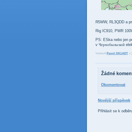
R5WW, RL3QDD a pr
Rig IC910, PWR 100W
PS: ESka nebo jen po
Чернобыльской
v
elek
Vystavil
Pavel OK1ADT
v
Žádné koment
Okomentovat
Novější příspěvek
Přihlásit se k odběr