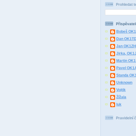
Prohledat t
Přispěvatel
Bobeš OK
Dan OK1T
Jan OK1Z
Jirka, OK1
Martin OK
Pavel OK1
Standa O
Unknown
Vojtik
Žížala
luk
Pravidelní 