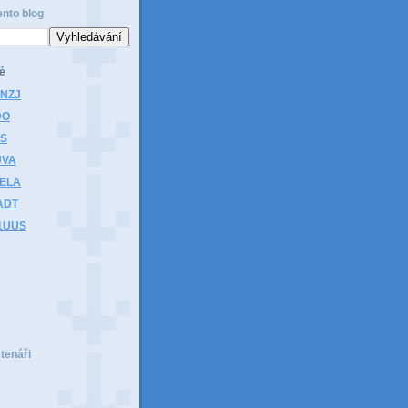
ento blog
é
1NZJ
DO
HS
JVA
1ELA
ADT
K1UUS
čtenáři