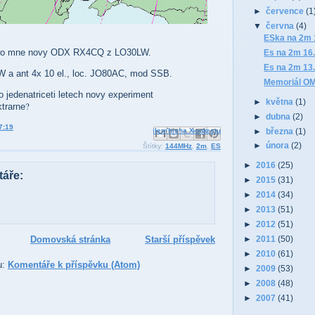
►
července
(1
▼
června
(4)
ESka na 2m 
o mne novy ODX RX4CQ z LO30LW.
Es na 2m 16.
Es na 2m 13.
 a ant 4x 10 el., loc. JO80AC, mod SSB.
Memoriál O
 jedenatriceti letech novy experiment
►
května
(1)
?
trarne
►
dubna
(2)
7:19
►
března
(1)
Odeslat e-mailem
Sdílet ve službě Facebook
BlogThis!
Sdílet na Pinterestu
Sdílet na X
►
února
(2)
Štítky:
144MHz
,
2m
,
ES
►
2016
(25)
áře:
►
2015
(31)
►
2014
(34)
►
2013
(51)
►
2012
(51)
►
2011
(50)
Domovská stránka
Starší příspěvek
►
2010
(61)
u:
Komentáře k příspěvku (Atom)
►
2009
(53)
►
2008
(48)
►
2007
(41)