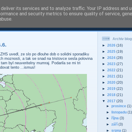
deliver its services and to analyze traffic. Your IP address and 
formance and security metrics to ensure quality of service, gen
 - Pardubice Hradec
abuse.
Archiv blog
.6.
►
2026
(16)
►
2025
(19)
HS uvedl, ze slo po dlouhe dob o solidni sporadiku
►
2024
(28)
moznosti, a tak se snad na tristovce sesla polovina
 tam byl neuveritelny mumraj. Podarila se mi tri
►
2023
(27)
dovat tento ...ismus!
►
2022
(21)
►
2021
(31)
►
2020
(20)
►
2019
(22)
►
2018
(21)
▼
2017
(20)
►
prosince
(1)
►
listopadu
(1
►
října
(3)
►
září
(3)
►
srpna
(1)