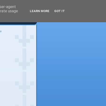
user-agent
erate usage
LEARN MORE
GOT IT
u
)