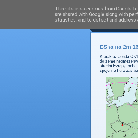
This site uses cookies from Google to 
are shared with Google along with per
Prdec
statistics, and to detect and address 
ESka na 2m 16
Kterak uz Jenda OK1Z
do zeme neomezenych 
stredni Evropy, nebot
spojeni a hura zas bu