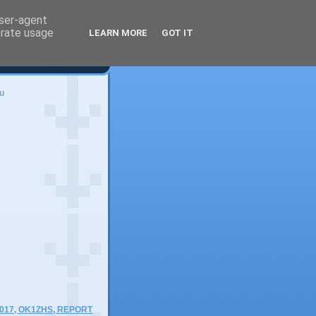
user-agent
erate usage
LEARN MORE
GOT IT
u
)
2017, OK1ZHS, REPORT