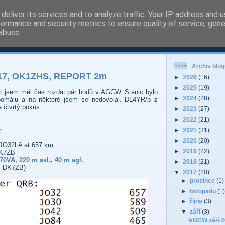
deliver its services and to analyze traffic. Your IP address and 
formance and security metrics to ensure quality of service, gen
 - Pardubice Hradec
abuse.
Archiv blog
17, OK1ZHS, REPORT 2m
►
2026
(16)
►
2025
(19)
ti jsem měl čas rozdat pár bodů v AGCW. Stanic bylo
►
2024
(28)
omálu a na některé jsem se nedovolal. DL4YR/p z
a čtvrtý pokus.
►
2023
(27)
►
2022
(21)
m
►
2021
(31)
►
2020
(20)
JO32LA at 657 km
►
2019
(22)
DK7ZB
70
VA
, 220 m asl.,
40
m agl.
►
2018
(21)
l. DK7ZB)
▼
2017
(20)
►
prosince
(1)
►
listopadu
(1
►
října
(3)
▼
září
(3)
AGCW září 