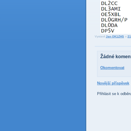
Vystavil
Jan OK1ZHS
v
21
Žádné koment
Okomentovat
Novější příspěvek
Přihlásit se k odběr