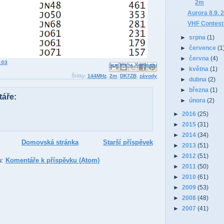
2m
Aurora 8.9. 
VHF Contest
►
srpna
(1)
►
července
(1
►
června
(4)
:03
Odeslat e-mailem
Sdílet ve službě Facebook
BlogThis!
Sdílet na Pinterestu
Sdílet na X
►
května
(1)
Štítky:
144MHz
,
2m
,
DK7ZB
,
závody
►
dubna
(2)
►
března
(1)
áře:
►
února
(2)
►
2016
(25)
►
2015
(31)
►
2014
(34)
Domovská stránka
Starší příspěvek
►
2013
(51)
►
2012
(51)
u:
Komentáře k příspěvku (Atom)
►
2011
(50)
►
2010
(61)
►
2009
(53)
►
2008
(48)
►
2007
(41)