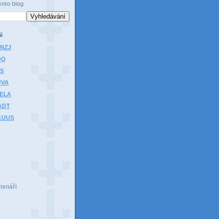
ento blog
é
1NZJ
DO
HS
JVA
1ELA
ADT
K1UUS
čtenáři