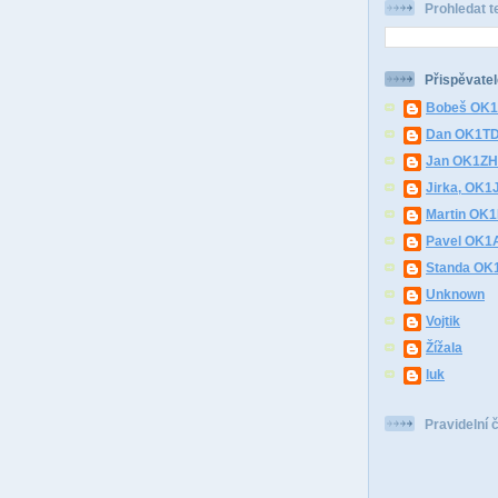
Prohledat t
Přispěvatel
Bobeš OK
Dan OK1T
Jan OK1Z
Jirka, OK1
Martin OK
Pavel OK1
Standa O
Unknown
Vojtik
Žížala
luk
Pravidelní 