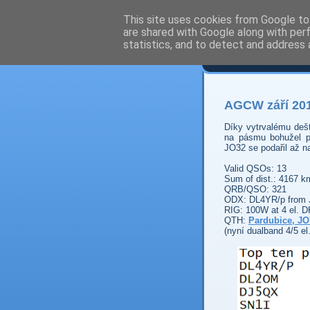
This site uses cookies from Google to 
are shared with Google along with per
Prdec
statistics, and to detect and address 
AGCW září 20
Díky vytrvalému deš
na pásmu bohužel p
JO32 se podařil až n
Valid QSOs: 13
Sum of dist.: 4167 k
QRB/QSO: 321
ODX: DL4YR/p from 
RIG:
10
0W at
4 el. 
QTH:
P
ardubice
, JO
(nyní dualband 4/5 e