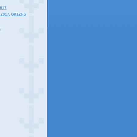
2017
 2017, OK1ZHS
)