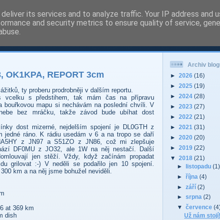
deliver its services and to analyze traffic. Your IP address and 
formance and security metrics to ensure quality of service, gen
 - Pardubice Hradec
abuse.
Archiv blog
18, OK1KPA, REPORT 3cm
►
2026
(16)
►
2025
(19)
ážitků, ty proberu prodrobněji v dalším reportu.
►
2024
(28)
s vcelku s předstihem, tak mám čas na přípravu
na bouřkovou mapu si nechávám na poslední chvíli. V
►
2023
(27)
 nebe bez mráčku, takže závod bude ubíhat dost
►
2022
(21)
ínky dost mizerné, nejdelším spojení je DL0GTH z
►
2021
(31)
m jedné ráno. K rádiu usedám v 6 a na tropo se daří
►
2020
(20)
A5HY z JN97 a S51ZO z JN86, což mi zlepšuje
►
2019
(22)
hází DF0MU z JO32, ale 1W na něj nestačí. Další
domlouvají jen stěží. Vždy, když začínám propadat
▼
2018
(21)
jdu grilovat :-) V neděli se podařilo jen 10 spojení.
►
listopadu
(1
 300 km a na něj jsme bohužel neviděli.
►
října
(4)
►
září
(2)
km
►
srpna
(2)
▼
července
(4
6 at 369 km
m dish
Už nám stojí