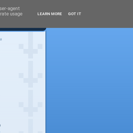
user-agent
erate usage
LEARN MORE
GOT IT
u
)
)
!