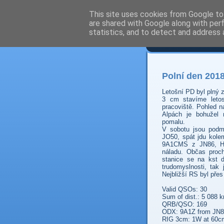
This site uses cookies from Google to 
are shared with Google along with per
Prdec
statistics, and to detect and address 
Polní den 20
Letošní PD byl plný z
3 cm stavíme leto
pracoviště. Pohled 
Alpách je bohužel
pomalu.
V sobotu jsou podm
JO50, spát jdu kole
9A1CMS z JN86, H
náladu. Občas proc
stanice se na kst 
trudomyslnosti, tak 
Nejbližší RS byl přes
Valid QSOs: 30
Sum of dist.: 5 088 
QRB/QSO: 169
ODX: 9A1Z from JN8
RIG 3cm: 1W at 60c