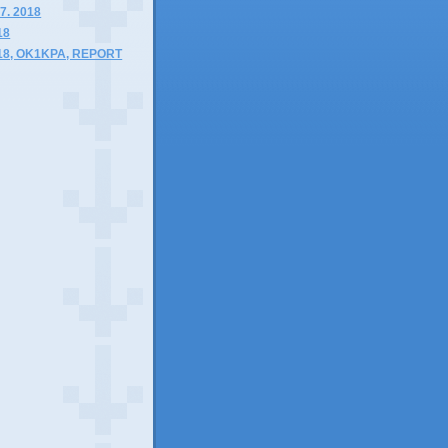
7. 2018
18
018, OK1KPA, REPORT