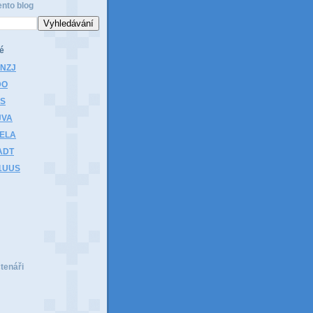
ento blog
é
1NZJ
DO
HS
JVA
1ELA
ADT
K1UUS
čtenáři