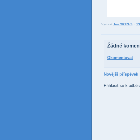
Vystavil
Jan OK1ZHS
v
13
Žádné koment
Okomentovat
Novější příspěvek
Přihlásit se k odběr