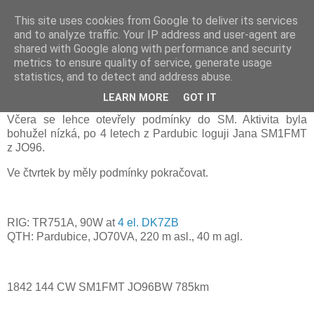
This site uses cookies from Google to deliver its services
Prdec - Pardubice Hradec
and to analyze traffic. Your IP address and user-agent are
shared with Google along with performance and security
metrics to ensure quality of service, generate usage
statistics, and to detect and address abuse.
Tropo podmínky od 24. 10. 2021
LEARN MORE
GOT IT
Včera se lehce otevřely podmínky do SM. Aktivita byla
bohužel nízká, po 4 letech z Pardubic loguji Jana SM1FMT
z JO96.
Ve čtvrtek by měly podmínky pokračovat.
RIG:
TR751A, 90W
at
4 el. DK7ZB
QTH: P
ardubice
, JO70
VA
, 220 m asl.,
40
m agl.
1842 144 CW
SM1FMT
JO96BW 785km