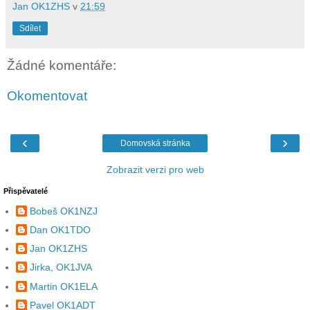
Jan OK1ZHS
v
21:59
Sdílet
Žádné komentáře:
Okomentovat
‹
›
Domovská stránka
Zobrazit verzi pro web
Přispěvatelé
Bobeš OK1NZJ
Dan OK1TDO
Jan OK1ZHS
Jirka, OK1JVA
Martin OK1ELA
Pavel OK1ADT