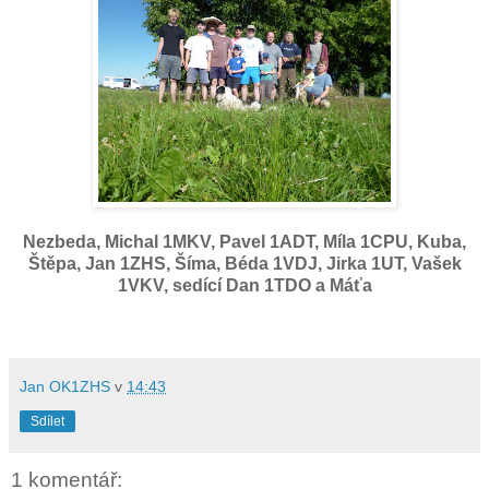
Nezbeda, Michal 1MKV, Pavel 1ADT, Míla 1CPU, Kuba,
Štěpa, Jan 1ZHS, Šíma, Béda 1VDJ, Jirka 1UT, Vašek
1VKV, sedící Dan 1TDO a Máťa
Jan OK1ZHS
v
14:43
Sdílet
1 komentář: