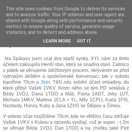
This site uses cookies from Google to deliver its services
Prdec - Pardubice Hradec
and to analyze traffic. Your IP address and user-agent are
shared with Google along with performance and security
metrics to ensure quality of service, generate usage
statistics, and to detect and address abuse.
Polní den 2022, OK1KPA, společenský
LEARN MORE
GOT IT
report
Na Spálavu jsem vzal dva starší synky. XYL nám za tímto
účelem zakoupila menší stan, který se snadno staví. Zatímco
v pátek se věnujeme údržbovým pracem, skrýváním se před
vytrvalým deštěm a společenské konversaci, tak v sobotu
topoříme 70cm a
3cm
. Těší nás solidní účast omladiny, do
které přibyl Vašek 1VKV. Krom něho se tým PD sestává z
Bédy 1VDJ, Dana 1TDO a Máti, Pavla 1ADT, Jirky 1UT,
Michala 1MKV, Martina 1ELA + YL, Míly 1CPU, Karla 1FIS,
Nezbedy, Honzy, Kuby a Jana 1ZHS se Štěpou a Šímou.
V sobotu včas rozjíždíme 70cm, kde se většinu času zdržuje
Vašek 1VKV s Kubou a opravdu vysílají, což je super. :-) 2m
se věnuje Béda 1VDJ, Dan 1TDO a na chvilku také Petr