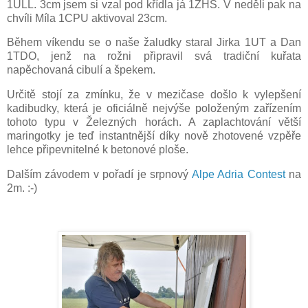
1ULL. 3cm jsem si vzal pod křídla já 1ZHS. V neděli pak na
chvíli Míla 1CPU aktivoval 23cm.
Během víkendu se o naše žaludky staral Jirka 1UT a Dan
1TDO, jenž na rožni připravil svá tradiční kuřata
napěchovaná cibulí a špekem.
Určitě stojí za zmínku, že v mezičase došlo k vylepšení
kadibudky, která je oficiálně nejvýše položeným zařízením
tohoto typu v Železných horách. A zaplachtování větší
maringotky je teď instantnější díky nově zhotovené vzpěře
lehce připevnitelné k betonové ploše.
Dalším závodem v pořadí je srpnový
Alpe Adria Contest
na
2m. :-)