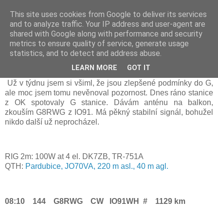
This site uses cookies from Google to deliver its services
Prdec - Pardubice Hradec
and to analyze traffic. Your IP address and user-agent are
shared with Google along with performance and security
metrics to ensure quality of service, generate usage
statistics, and to detect and address abuse.
Tropo podmínky od 2. 6. 2023
LEARN MORE
GOT IT
Už v týdnu jsem si všiml, že jsou zlepšené podmínky do G,
ale moc jsem tomu nevěnoval pozornost. Dnes ráno stanice
z OK spotovaly G stanice. Dávám anténu na balkon,
zkouším G8RWG z IO91. Má pěkný stabilní signál, bohužel
nikdo další už neprocházel.
RIG 2m: 100W at 4 el. DK7ZB, TR-751A
QTH:
P
ardubice
, JO70
VA
, 220 m asl.,
40
m agl.
08:10
144
G8RWG
CW
IO91WH
#
1129 km