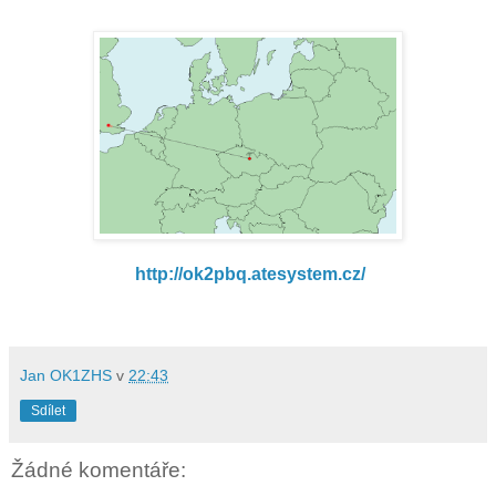
http://ok2pbq.atesystem.cz/
Jan OK1ZHS
v
22:43
Sdílet
Žádné komentáře: