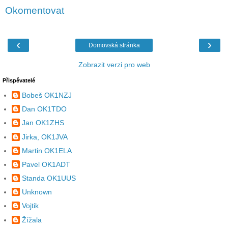
Okomentovat
‹
›
Domovská stránka
Zobrazit verzi pro web
Přispěvatelé
Bobeš OK1NZJ
Dan OK1TDO
Jan OK1ZHS
Jirka, OK1JVA
Martin OK1ELA
Pavel OK1ADT
Standa OK1UUS
Unknown
Vojtik
Žížala