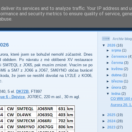
deliver its services and to analyze traffic. Your IP address and 
formance and security metrics to ensure quality of service, gen
 - Pardubice Hradec
abuse.
Archiv blog
2026
▼
2026
(16)
►
srpna
(1)
urora, které jsem se bohužel nemohl zúčastnit. Dnes
►
července
(4
ed obědem. Po návratu z mé oblíbené XV restaurace
►
června
(3)
uji SM7EQL z JO65, pak musím zmizet. Vracím se po
►
května
(2)
ik SM6 a SM7 z JO66 a JO67, SM6YNO občas burácel
►
dubna
(1)
Škoda, že jsem se nestihl dovolat na LY2LE z KO06,
c.
►
března
(1)
►
února
(2)
40, 5 el.
DK7ZB
, FT897
▼
ledna
(2)
ue 6 - Dejvice
, JO70EC, 220 m asl., 30 m agl.
CQ WW 160 
Aurora 20. 1
►
2025
(19)
►
2024
(28)
►
2023
(27)