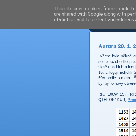
This site uses cookies from Google to 
are shared with Google along with per
Prdec
statistics, and to detect and address 
Aurora 20. 1. 
Včera byla pěkná a
se to rozchodilo př
skáču na klub a log
15. a loguji někol
59A podle s-metru. 
byl by to nový čtvere
RIG: 100W, 15 m RF2
QTH: OK1KUR,
Prag