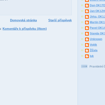
Dan OK1T
Jan OK1Z
Jirka, OK1
Domovská stránka
Starší příspěvek
Martin OK
Pavel OK1
u:
Komentáře k příspěvku (Atom)
Standa O
Unknown
Vojtik
Žížala
luk
Pravidelní 