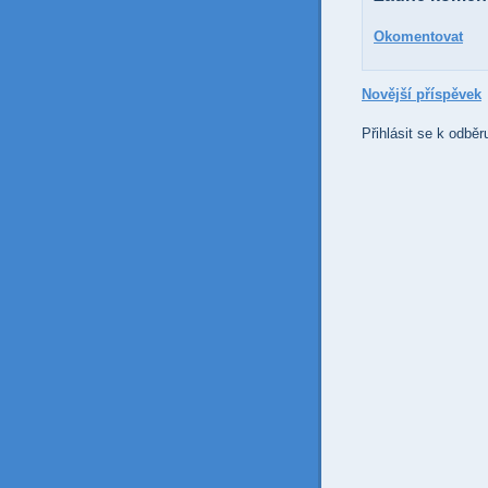
Okomentovat
Novější příspěvek
Přihlásit se k odběr