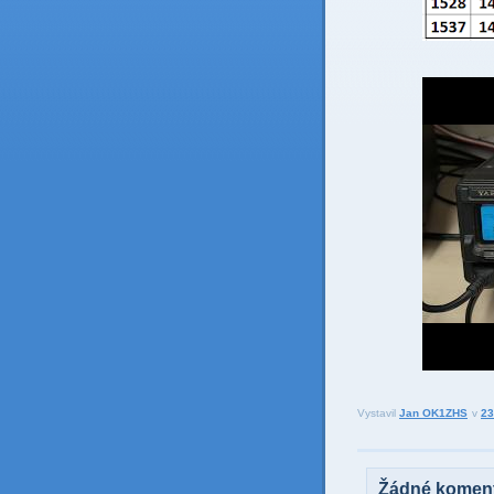
Vystavil
Jan OK1ZHS
v
23
Žádné koment