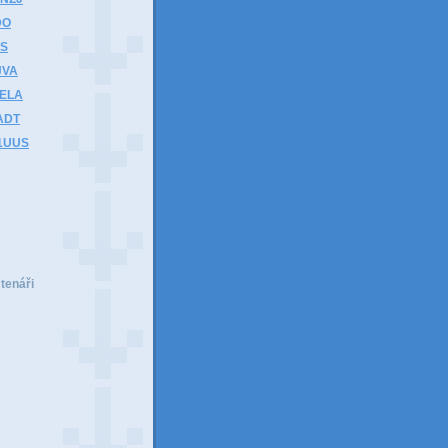
DO
HS
JVA
1ELA
ADT
K1UUS
čtenáři