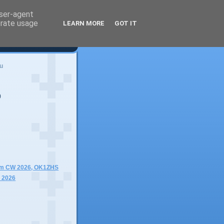
user-agent
erate usage
LEARN MORE
GOT IT
u
)
m CW 2026, OK1ZHS
. 2026