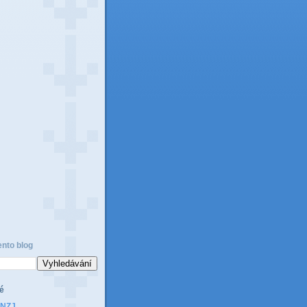
ento blog
é
1NZJ