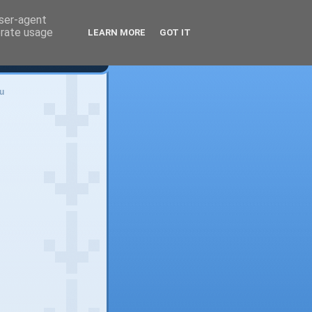
user-agent
erate usage
LEARN MORE
GOT IT
u