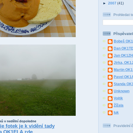
►
2007
(41)
Prohledat t
Přispěvatel
Bobeš OK
Dan OK1T
Jan OK1Z
Jirka, OK1
Martin OK
Pavel OK1
Standa O
Unknown
Vojtik
Žížala
luk
ků v nedělní dopoledne
e fotek je k vidění tady
Pravidelní 
na OK1ELA zde