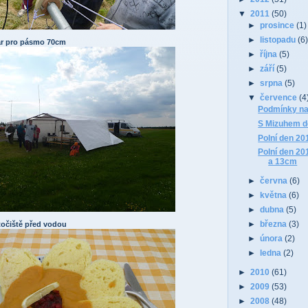
▼
2011
(50)
►
prosince
(1)
►
listopadu
(6
ár pro pásmo 70cm
►
října
(5)
►
září
(5)
►
srpna
(5)
▼
července
(4
Podmínky n
S Mizuhem d
Polní den 2
Polní den 2
a 13cm
►
června
(6)
►
května
(6)
►
dubna
(5)
►
března
(3)
točiště před vodou
►
února
(2)
►
ledna
(2)
►
2010
(61)
►
2009
(53)
►
2008
(48)