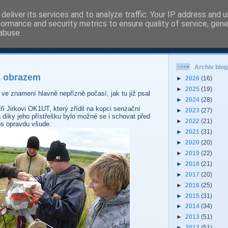
deliver its services and to analyze traffic. Your IP address and 
formance and security metrics to ensure quality of service, gen
 - Pardubice Hradec
abuse.
Archiv blog
1 obrazem
►
2026
(16)
►
2025
(19)
 ve znamení hlavně nepřízně počasí, jak tu již psal
►
2024
(28)
í Jirkovi OK1UT, který zřídil na kopci senzační
►
2023
(27)
 díky jeho přístřešku bylo možné se i schovat před
►
2022
(21)
tos opravdu všude.
►
2021
(31)
►
2020
(20)
►
2019
(22)
►
2018
(21)
►
2017
(20)
►
2016
(25)
►
2015
(31)
►
2014
(34)
►
2013
(51)
►
2012
(51)