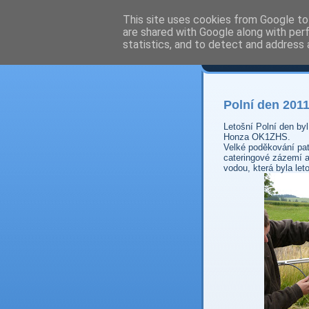
This site uses cookies from Google to 
are shared with Google along with per
Prdec
statistics, and to detect and address 
Polní den 201
Letošní Polní den byl
Honza OK1ZHS.
Velké poděkování patř
cateringové zázemí a
vodou, která byla le