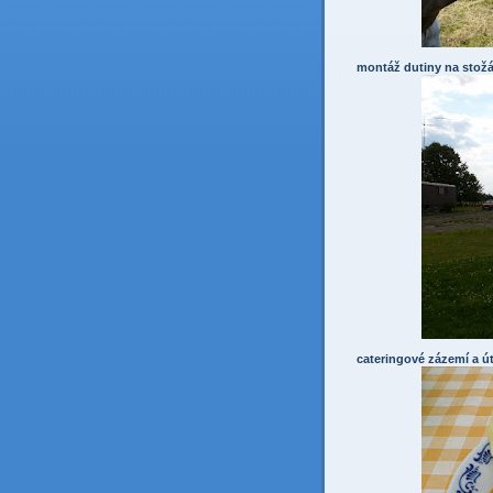
montáž dutiny na stož
cateringové zázemí a ú