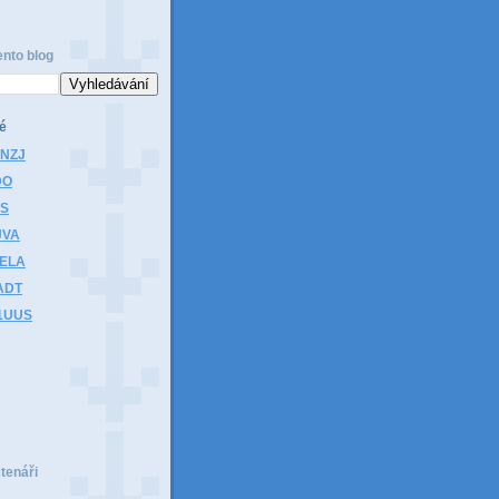
ento blog
é
1NZJ
DO
HS
JVA
1ELA
ADT
K1UUS
čtenáři