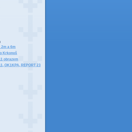
)
)
a 2m a 6m
o Krkonoš
011 obrazem
011, OK1KPA, REPORT 23