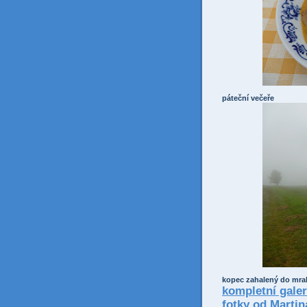
páteční večeře
kopec zahalený do mra
kompletní galeri
fotky od Marti