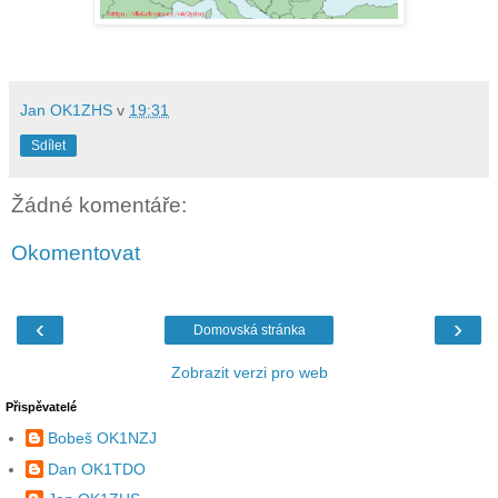
Jan OK1ZHS
v
19:31
Sdílet
Žádné komentáře:
Okomentovat
‹
›
Domovská stránka
Zobrazit verzi pro web
Přispěvatelé
Bobeš OK1NZJ
Dan OK1TDO