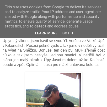
This site uses cookies from Google to deliver its services
Prdec - Pardubice Hradec
and to analyze traffic. Your IP address and user-agent are
shared with Google along with performance and security
metrics to ensure quality of service, generate usage
statistics, and to detect and address abuse.
S Mizuhem do Krkonoš
LEARN MORE
GOT IT
Uplynulý víkend jsem trávil se svou YL Verčou ve Velké Úpě
v Krkonoších. Počasí pěkně vyšlo a tak jsme v neděli vyrazili
na výlet na Sněžku. Bohužel ten den byl MUF zřejmě dost
nízko a tak jsem neslyšel jedinou stanici. V neděli byl v
plánu jen malý okruh z Úpy Javořím dolem až ke Kolínské
boudě a zpět. Optimální trasa pro má zhuntovaná kolena.