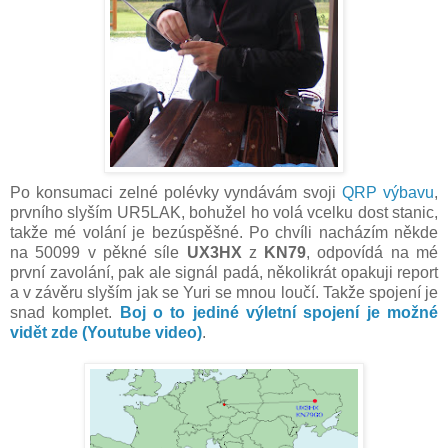
Po konsumaci zelné polévky vyndávám svoji
QRP výbavu
,
prvního slyším UR5LAK, bohužel ho volá vcelku dost stanic,
takže mé volání je bezúspěšné. Po chvíli nacházím někde
na 50099
v pěkné síle
UX3HX
z
KN79
, odpovídá na mé
první zavolání, pak ale signál padá, několikrát opakuji report
a v závěru slyším jak se Yuri se mnou loučí. Takže spojení je
snad komplet.
Boj o to jediné výletní spojení je možné
vidět zde (Youtube video)
.