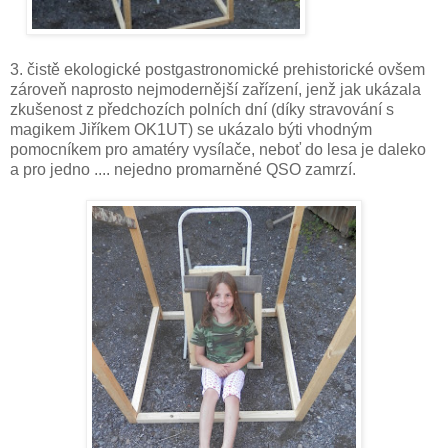
3. čistě ekologické postgastronomické prehistorické ovšem
zároveň naprosto nejmodernější zařízení, jenž jak ukázala
zkušenost z předchozích polních dní (díky stravování s
magikem Jiříkem OK1UT) se ukázalo býti vhodným
pomocníkem pro amatéry vysílače, neboť do lesa je daleko
a pro jedno .... nejedno promarněné QSO zamrzí.