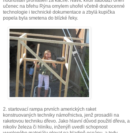
hodnostáři prohlášen za kacíře. Navíc kvůli sabotáži onen
učenec na břehu Rýna omylem uhořel včetně drahocenné
technologie i technické dokumentace a zbylá kupička
popela byla smetena do blízké řeky.
2. startovací rampa prvních amerických raket
konstruovaných techniky námořnictva, jenž prosadili na
raketovou techniku dřevo. Jako hlavní důvod použití dřeva, a
nikoliv železa či hliníku, inženýři uvedli schopnost
vyvoleného materiálu plovat na hladině oceánu, a tedy