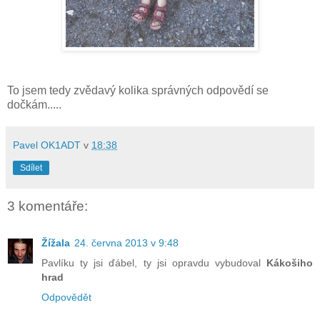
To jsem tedy zvědavý kolika správných odpovědí se
dočkám.....
Pavel OK1ADT
v
18:38
Sdílet
3 komentáře:
Žížala
24. června 2013 v 9:48
Pavlíku ty jsi ďábel, ty jsi opravdu vybudoval
Kákošiho
hrad
Odpovědět