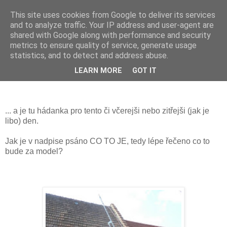
This site uses cookies from Google to deliver its services
Prdec - Pardubice Hradec
and to analyze traffic. Your IP address and user-agent are
shared with Google along with performance and security
metrics to ensure quality of service, generate usage
statistics, and to detect and address abuse.
Это для радиолюбителей дело - Что
LEARN MORE
GOT IT
такое?
... a je tu hádanka pro tento či včerejši nebo zitřejši (jak je
libo) den.
Jak je v nadpise psáno CO TO JE, tedy lépe řečeno co to
bude za model?