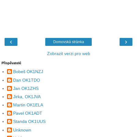
‹
›
Domovská stránka
Zobrazit verzi pro web
Přispěvatelé
Bobeš OK1NZJ
Dan OK1TDO
Jan OK1ZHS
Jirka, OK1JVA
Martin OK1ELA
Pavel OK1ADT
Standa OK1UUS
Unknown