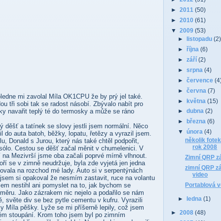
►
2011
(50)
►
2010
(61)
▼
2009
(53)
►
listopadu
(2
►
října
(6)
►
září
(2)
►
srpna
(4)
►
července
(4
►
června
(7)
ledne mi zavolal Míla OK1CPU že by prý jel také.
►
května
(15)
u tři sobi tak se radost násobí. Zbývalo nabít pro
vky navařit teplý té do termosky a může se ráno
►
dubna
(2)
►
března
(6)
ý děšť a tatínek se slovy jestli jsem normální. Něco
▼
února
(4)
l do auta batoh, běžky, lopatu, řetězy a vyrazil jsem.
několik fote
lu, Donald s Jurou, který nás také chtěl podpořit,
rok 2008
 sólo. Cestou se děšť začal měnit v chumelenici. V
na Mezivrší jsme oba začali poprvé mírně vlhnout.
Zimní QRP z
ří se v zimně neudržuje, byla zde vyjetá jen jedna
zimní QRP z
sovala na rozchod mé lady. Auto si v serpentýnách
video
n jsem si opakoval že nesmím zastavit, ruce na volantu
Portablová v
sem nestihl ani pomyslet na to, jak bychom se
isměru. Jako zázrakem nic nejelo a podařilo se nám
►
ledna
(1)
ě, světe div se bez pytle cementu v kufru. Vyrazili
y Míla pěšky. Lyže se mi příšerně lepily, což jsem
►
2008
(48)
ém stoupání. Krom toho jsem byl po zimním