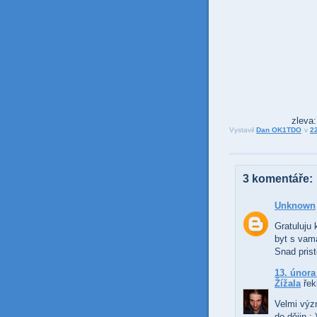
zleva
Vystavil
Dan OK1TDO
v
2
3 komentáře:
Unknown
Gratuluju 
byt s vama
Snad prist
13. února
Žížala
řekl
Velmi výz
do dějin :-