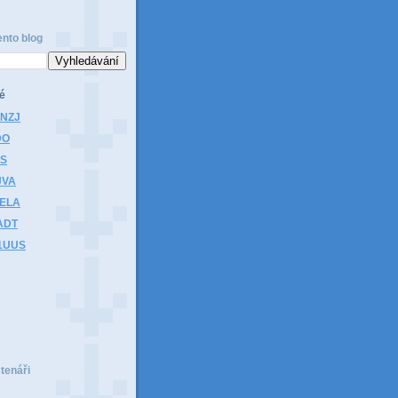
ento blog
é
1NZJ
DO
HS
JVA
1ELA
ADT
K1UUS
čtenáři