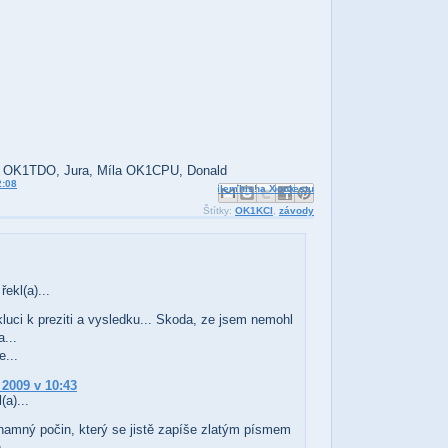
: OK1TDO, Jura, Míla OK1CPU, Donald
2:08
Odeslat e-mailem
Sdílet ve službě Facebook
BlogThis!
Sdílet na Pinterestu
Sdílet na X
Štítky:
OK1KCI
,
závody
řekl(a)...
kluci k preziti a vysledku... Skoda, ze jsem nemohl
...
e...
 2009 v 10:43
(a)...
namný počin, který se jistě zapíše zlatým písmem
)