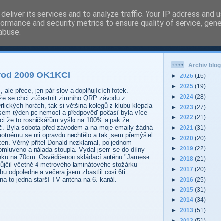
deliver its services and to analyze traffic. Your IP address and 
formance and security metrics to ensure quality of service, gen
 - Pardubice Hradec
abuse.
Archiv blog
vod 2009 OK1KCI
►
2026
(16)
►
2025
(19)
ale přece, jen pár slov a doplňujících fotek.
►
2024
(28)
 že se chci zúčastnit zimního QRP závodu z
lických horách, tak si většina kolegů z klubu klepala
►
2023
(27)
jsem týden po nemoci a předpověď počasí byla více
►
2022
(21)
ci že to rosničkářům vyšlo na 100% a pak že
ač. Byla sobota před závodem a na moje emaily žádná
►
2021
(31)
otnému se mi opravdu nechtělo a tak jsem přemýšlel
►
2020
(20)
ázen. Věrný přítel Donald nezklamal, po jednom
►
2019
(22)
domluveno a nálada stoupla. Vydal jsem se do dílny
ténku na 70cm. Osvědčenou skládací anténu "Jamese
►
2018
(21)
jčil včetně 4 metrového laminátového stožárku
►
2017
(20)
u odpoledne a večera jsem zbastlil cosi 6ti
na to jedna starší TV anténa na 6. kanál.
►
2016
(25)
►
2015
(31)
►
2014
(34)
►
2013
(51)
►
2012
(51)