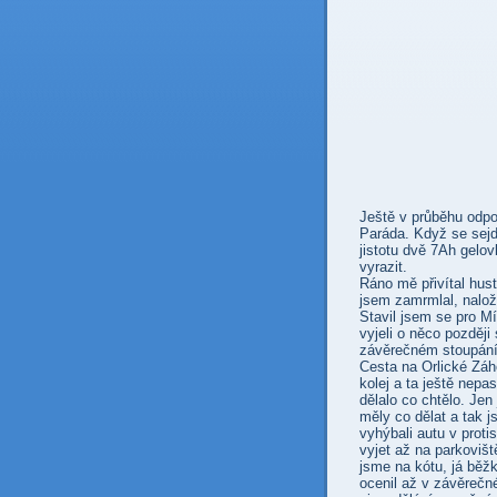
Ještě v průběhu odpo
Paráda. Když se sejdo
jistotu dvě 7Ah gelo
vyrazit.
Ráno mě přivítal hust
jsem zamrmlal, naloži
Stavil jsem se pro Mí
vyjeli o něco později
závěrečném stoupání 
Cesta na Orlické Záho
kolej a ta ještě nepa
dělalo co chtělo. Je
měly co dělat a tak j
vyhýbali autu v prot
vyjet až na parkovišt
jsme na kótu, já běžk
ocenil až v závěrečn