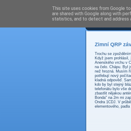
This site uses cookies from Google to 
are shared with Google along with per
Prdec
statistics, and to detect and address 
Zimní QRP zá
Trochu se zpožděním, 
Když jsem prohlásil,
Anenského vrchu v Or
na čelo. Chápu. Byl 
než hrozná. Musím ří
potřebují nový počít
kladná odpověď. Sam
kdo by byl stejný bl
telefonátu bylo vše 
zbastlit nějakou an
Bonda" na 2m mi zapů
Ondra 1CDJ. V průběh
elementového, padla 