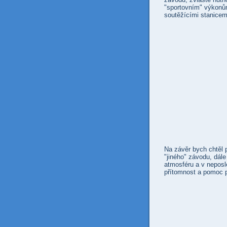
"sportovním" výkonů
soutěžícími stanicem
Na závěr bych chtěl
"jiného" závodu, dále
atmosféru a v neposle
přítomnost a pomoc př