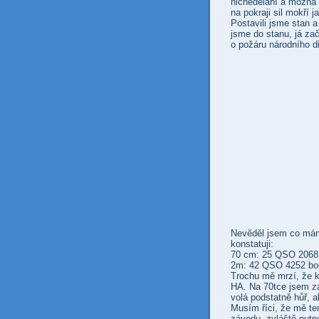
nicnedělání a možná i
na pokraji sil mokří 
Postavili jsme stan a
jsme do stanu, já zač
o požáru národního d
Nevěděl jsem co mám
konstatuji:
70 cm: 25 QSO 206
2m: 42 QSO 4252 
Trochu mě mrzí, že 
HA. Na 70tce jsem za
volá podstatně hůř, 
Musím říci, že mě te
závodu, zvláště nutn