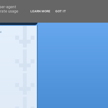
user-agent
erate usage
LEARN MORE
GOT IT
u