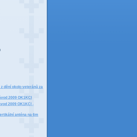
)
)
k z dění okolo veteránů za
ávod 2009 OK1KCI
ávod 2009 OK1KCI -
ertikální anténa na 6m