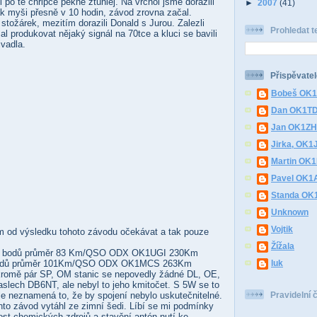
 po té chřipce pěkně ztuhlej. Na vrchol jsme dorazili
►
2007
(41)
jak myši přesně v 10 hodin, závod zrovna začal.
 stožárek, mezitím dorazili Donald s Jurou. Zalezli
Prohledat t
al produkovat nějaký signál na 70tce a kluci se bavili
ivadla.
Přispěvatel
Bobeš OK
Dan OK1T
Jan OK1Z
Jirka, OK1
Martin OK
Pavel OK1
Standa O
Unknown
Vojtik
 od výsledku tohoto závodu očekávat a tak pouze
Žížala
8 bodů průměr 83 Km/QSO ODX OK1UGI 230Km
luk
bodů průměr 101Km/QSO ODX OK1MCS 263Km
kromě pár SP, OM stanic se nepovedly žádné DL, OE,
slech DB6NT, ale nebyl to jeho kmitočet. S 5W se to
Pravidelní 
ale neznamená to, že by spojení nebylo uskutečnitelné.
nto závod vytáhl ze zimní šedi. Líbí se mi podmínky
ost chemických zdrojů a stavění antén nutí ke