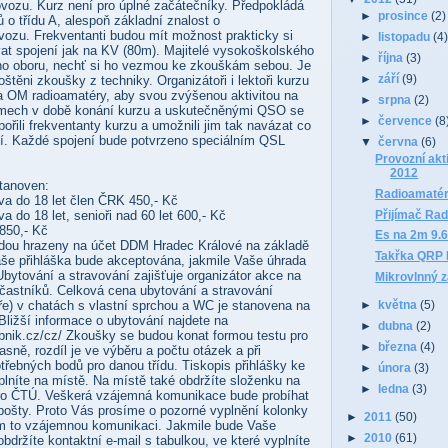
vozu. Kurz není pro úplné začátečníky. Předpokládá
►
prosince
(2)
 o třídu A, alespoň základní znalost o
ozu. Frekventanti budou mít možnost prakticky si
►
listopadu
(4
at spojení jak na KV (80m). Majitelé vysokoškolského
►
října
(3)
ho oboru, nechť si ho vezmou ke zkouškám sebou. Je
►
září
(9)
těni zkoušky z techniky. Organizátoři i lektoři kurzu
a OM radioamatéry, aby svou zvýšenou aktivitou na
►
srpna
(2)
mech v době konání kurzu a uskutečněnými QSO se
►
července
(8
řili frekventanty kurzu a umožnili jim tak navázat co
ní. Každé spojení bude potvrzeno speciálním QSL
▼
června
(6)
Provozní akt
2012
stanoven:
Radioamatér
eva do 18 let člen ČRK 450,- Kč
Přijímač Rad
va do 18 let, senioři nad 60 let 600,- Kč
 850,- Kč
Es na 2m 9.6
dou hrazeny na účet DDM Hradec Králové na základě
Takřka QRP
še přihláška bude akceptována, jakmile Vaše úhrada
bytování a stravování zajišťuje organizátor akce na
Mikrovlnný 
častníků. Celková cena ubytování a stravování
ře) v chatách s vlastní sprchou a WC je stanovena na
►
května
(5)
Bližší informace o ubytování najdete na
►
dubna
(2)
rybnik.cz/cz/ Zkoušky se budou konat formou testu pro
►
března
(4)
časně, rozdíl je ve výběru a počtu otázek a při
třebných bodů pro danou třídu. Tiskopis přihlášky ke
►
února
(3)
níte na místě. Na místě také obdržíte složenku na
►
ledna
(3)
pro ČTÚ. Veškerá vzájemná komunikace bude probíhat
pošty. Proto Vás prosíme o pozorné vyplnění kolonky
►
2011
(50)
ám to vzájemnou komunikaci. Jakmile bude Vaše
►
2010
(61)
obdržíte kontaktní e-mail s tabulkou, ve které vyplníte