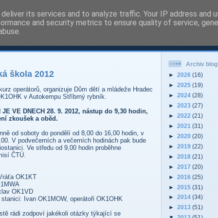
deliver its services and to analyze traffic. Your IP address and 
formance and security metrics to ensure quality of service, gen
 - Pardubice Hradec
abuse.
Archiv blog
á škola 2012
►
2026
(16)
►
2025
(19)
 kurz operátorů, organizuje Dům dětí a mládeže Hradec
►
2024
(28)
 OK1OHK v Autokempu Stříbrný rybník.
►
2023
(27)
E VE DNECH 28. 9. 2012, nástup do 9,30 hodin,
►
2022
(21)
žení zkoušek a oběd.
►
2021
(31)
ě od soboty do pondělí od 8,00 do 16,00 hodin, v
►
2020
(20)
,00. V podvečerních a večerních hodinách pak bude
►
2019
(22)
iostanici. Ve středu od 9,00 hodin proběhne
misí ČTÚ.
►
2018
(21)
►
2017
(20)
: Vráťa OK1KT
►
2016
(25)
OK1MWA
►
2015
(31)
áclav OK1VD
►
2014
(34)
na stanici: Ivan OK1MOW, operátoři OK1OHK
►
2013
(51)
stě rádi zodpoví jakékoli otázky týkající se
▼
2012
(51)