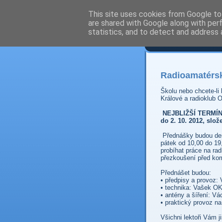
This site uses cookies from Google to 
are shared with Google along with per
Prdec
statistics, and to detect and address 
Radioamatérsk
Školu nebo chcete-li
Králové a radioklub
NEJBLIŽŠÍ TERMÍN J
do 2. 10. 2012, slo
Přednášky budou denn
pátek od 10,00 do 19
probíhat práce na rad
přezkoušení před ko
Přednášet budou:
• předpisy a provoz
• technika: Vašek 
• antény a šíření: V
• praktický provoz 
Všichni lektoři Vám ji