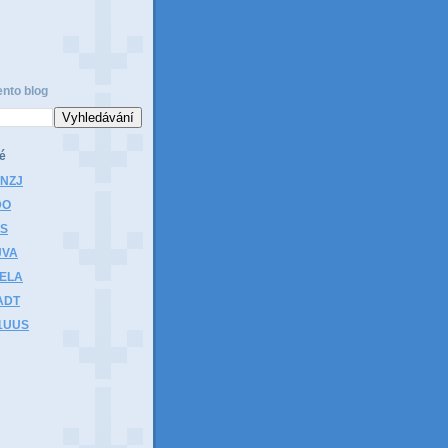
ento blog
é
1NZJ
DO
HS
JVA
1ELA
ADT
K1UUS