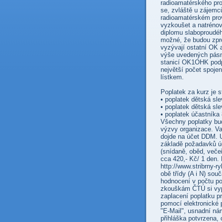
radioamatérského pro
se, zvláště u zájemců
radioamatérském prov
vyzkoušet a natrénov
diplomu slaboproudé
možné, že budou zproš
vyzývají ostatní OK 
výše uvedených pás
stanicí OK1OHK podpo
největší počet spoje
lístkem.
Poplatek za kurz je 
• poplatek dětská sl
• poplatek dětská sle
• poplatek účastníka
Všechny poplatky bu
výzvy organizace. Va
dojde na účet DDM. U
základě požadavků ú
(snídaně, oběd, veče
cca 420,- Kč/ 1 den. 
http://www.stribrny-
obě třídy (A i N) sou
hodnocení v počtu po
zkouškám ČTÚ si vypl
zaplacení poplatku 
pomocí elektronické 
"E-Mail", usnadní n
přihláška potvrzena, 