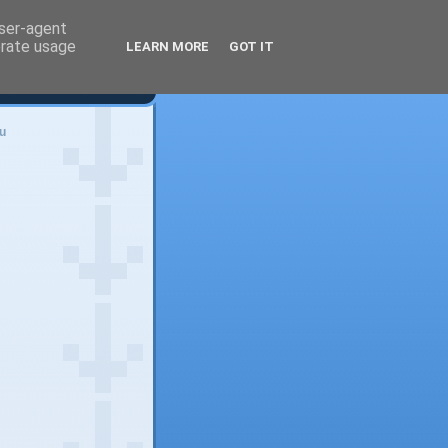
user-agent
erate usage
LEARN MORE
GOT IT
u