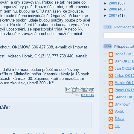
ování a dny stravování. Pokud se tak nestane do
►
2009
(53)
a organizátory proč. Pouze účastníci, kteří provedou
►
2008
(48)
m termínu, budou na ČTÚ nahlášeni ke zkoušce.
ku bude řešeno individuálně. Organizátoři kurzu se
►
2007
(41)
skytnuté osobní údaje budou použity pouze pro účel
kurzu. Po skončení této akce budou data vymazána.
Prohledat t
li upozorněni, že operátorská třída (A nebo N),
de u zkoušek závazná a nebude ji možné změnit.
Přispěvatel
Kohout, OK1MOW, 606 427 608, e-mail: ok1mow at
Bobeš OK
tosti: Vojtěch Horák, OK1ZHV, 777 758 440, e-mail:
Dan OK1T
Jan OK1Z
y, další informace budou průběžně doplňovány.
cz/?kurz Minimální počet účastníku školy je 15 osob.
Jirka, OK1
účastníků max. 30. Zájemci, kteří se nezúčastní
Martin OK
pouze zkoušek, uhradí 300,- Kč.
Odeslat e-mailem
Sdílet ve službě Facebook
BlogThis!
Sdílet na Pinterestu
Sdílet na X
Pavel OK1
Štítky:
OK1OHK
Standa O
Unknown
áře:
Vojtik
Žížala
luk