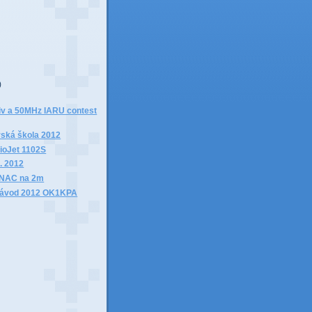
)
)
iv a 50MHz IARU contest
ská škola 2012
ioJet 1102S
. 2012
 NAC na 2m
závod 2012 OK1KPA