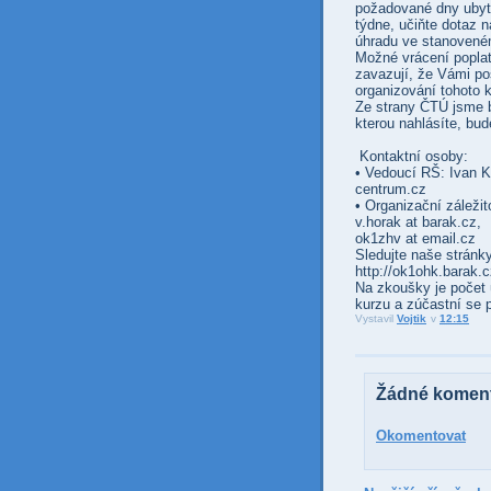
požadované dny ubyt
týdne, učiňte dotaz n
úhradu ve stanovené
Možné vrácení poplat
zavazují, že Vámi po
organizování tohoto 
Ze strany ČTÚ jsme by
kterou nahlásíte, bu
Kontaktní osoby:
• Vedoucí RŠ: Ivan 
centrum.cz
• Organizační záleži
v.horak at barak.cz,
ok1zhv at email.cz
Sledujte naše stránk
http://ok1ohk.barak.
Na zkoušky je počet 
kurzu a zúčastní se 
Vystavil
Vojtik
v
12:15
Žádné koment
Okomentovat