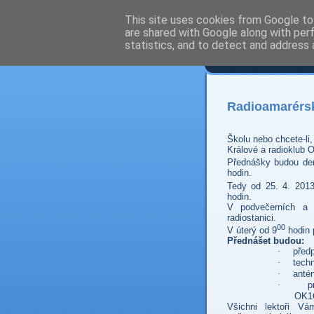
This site uses cookies from Google to 
are shared with Google along with per
Prdec
statistics, and to detect and address 
Radioamarérsk
Školu nebo chcete-li
Králové a radioklub
Přednášky budou den
hodin.
Tedy od 25. 4. 201
hodin.
V podvečerních a 
radiostanici.
00
V úterý od 9
hodin 
Přednášet budou:
·
před
·
tech
·
anté
·
p
OK1
Všichni lektoři Vá