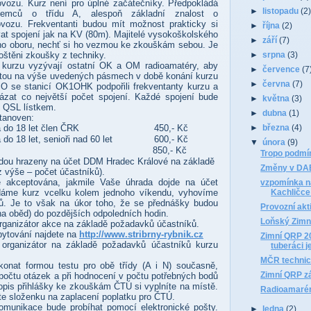
ovozu. Kurz není pro úplné začátečníky. Předpokládá
►
listopadu
(2
jemců o třídu A, alespoň základní znalost o
vozu. Frekventanti budou mít možnost prakticky si
►
října
(2)
at spojení jak na KV (80m). Majitelé vysokoškolského
►
září
(7)
ho oboru, nechť si ho vezmou ke zkouškám sebou. Je
štěni zkoušky z techniky.
►
srpna
(3)
ři kurzu vyzývají ostatní OK a OM radioamatéry, aby
►
července
(7
itou na výše uvedených pásmech v době konání kurzu
►
června
(7)
 se stanicí OK1OHK podpořili frekventanty kurzu a
vázat co největší počet spojení. Každé spojení bude
►
května
(3)
m QSL lístkem.
►
dubna
(1)
stanoven:
►
března
(4)
 do 18 let člen ČRK
450,- Kč
do 18 let, senioři nad 60 let
600,- Kč
▼
února
(9)
850,- Kč
Tropo podmín
dou hrazeny na účet DDM Hradec Králové na základě
Změny v DAB
z výše – počet účastníků).
e akceptována, jakmile Vaše úhrada dojde na účet
vzpomínka na
áme kurz vcelku kolem jednoho víkendu, vyhovíme
Kachličce
. Je to však na úkor toho, že se přednášky budou
Provozní akt
na oběd) do pozdějších odpoledních hodin.
Loňský Zimn
organizátor akce na základě požadavků účastníků.
bytování najdete na
http://www.stribrny-rybnik.cz
Zimní QRP 2
e organizátor na základě požadavků účastníků kurzu
tuberáci j
MČR technic
nat formou testu pro obě třídy (A i N) současně,
Zimní QRP z
a počtu otázek a při hodnocení v počtu potřebných bodů
kopis přihlášky ke zkouškám ČTÚ si vyplníte na místě.
Radioamarér
te složenku na zaplacení poplatku pro ČTÚ.
munikace bude probíhat pomocí elektronické pošty.
►
ledna
(2)