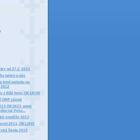
)
)
ky od 27.2. 2013
u nejen u nás
 letní pohodu na
 2012
iv z Bílé hory, OK1KUR
í QRP závod
013 OK1KCI, aneb
edou na Vyso...
ké soutěže 2013
ávod 2013, OK1ZHS
ská škola 2013