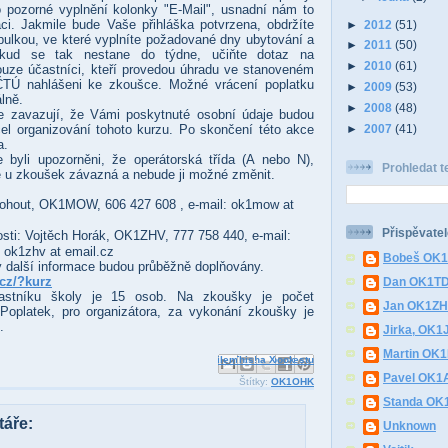
 pozorné vyplnění kolonky "E-Mail", usnadní nám to
i. Jakmile bude Vaše přihláška potvrzena, obdržíte
►
2012
(51)
abulkou, ve které vyplníte požadované dny ubytování a
►
2011
(50)
okud se tak nestane do týdne, učiňte dotaz na
►
2010
(61)
ouze účastníci, kteří provedou úhradu ve stanoveném
ČTÚ nahlášeni ke zkoušce. Možné vrácení poplatku
►
2009
(53)
lně.
►
2008
(48)
se zavazují, že Vámi poskytnuté osobní údaje budou
el organizování tohoto kurzu. Po skončení této akce
►
2007
(41)
a.
byli upozorněni, že operátorská třída (A nebo N),
Prohledat t
e u zkoušek závazná a nebude ji možné změnit.
ohout, OK1MOW, 606 427 608 , e-mail: ok1mow at
Přispěvatel
osti: Vojtěch Horák, OK1ZHV, 777 758 440, e-mail:
, ok1zhv at email.cz
Bobeš OK
y další informace budou průběžně doplňovány.
.cz/?kurz
Dan OK1T
častníku školy je 15 osob. Na zkoušky je počet
Jan OK1Z
Poplatek, pro organizátora, za vykonání zkoušky je
.
Jirka, OK1
Martin OK
Odeslat e-mailem
Sdílet ve službě Facebook
BlogThis!
Sdílet na Pinterestu
Sdílet na X
Pavel OK1
Štítky:
OK1OHK
Standa O
áře:
Unknown