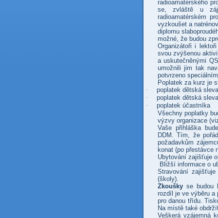
radioamatérského pr
se, zvláště u zá
radioamatérském pro
vyzkoušet a natrénov
diplomu slaboproudé
možné, že budou zpro
Organizátoři i lekto
svou zvýšenou aktiv
a uskutečněnými QSO
umožnili jim tak na
potvrzeno speciální
Poplatek za kurz je 
·
poplatek dětská sleva
·
poplatek dětská sleva 
·
poplatek účastníka
Všechny poplatky bu
výzvy organizace (vi
Vaše přihláška bud
DDM. Tím, že pořád
požadavkům zájemců
konat (po přestávce 
Ubytování zajišťuje 
Bližší informace o u
Stravování zajišťuj
(školy).
Zkoušky
se budou ko
rozdíl je ve výběru 
pro danou třídu. Tis
Na místě také obdrží
Veškerá vzájemná ko