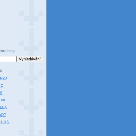
ento blog
é
1NZJ
DO
HS
JVA
1ELA
ADT
K1UUS