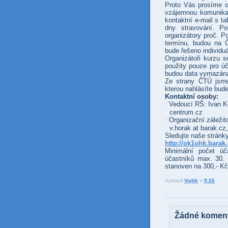
Proto Vás prosíme o
vzájemnou komunikac
kontaktní e-mail s t
dny stravování. P
organizátory proč. P
termínu, budou na 
bude řešeno individuá
Organizátoři kurzu 
použity pouze pro úč
budou data vymazán
Ze strany ČTÚ jsme 
kterou nahlásíte bud
Kontaktní osoby:
·
Vedoucí RŠ: Ivan K
centrum.cz
·
Organizační záležit
v.horak at barak.cz
Sledujte naše stránk
http://ok1ohk.barak
Minimální počet ú
účastníků max. 30. 
stanoven na 300,- Kč
Vystavil
Vojtik
v
9:26
Žádné koment