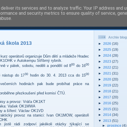
deliver its services and to analyze traffic. Your IP address and 
formance and security metrics to ensure quality of service, gen
 - Pardubice Hradec
abuse.
Archiv blog
á škola 2013
►
2026
(16)
►
2025
(19)
►
2024
(28)
, kurz operátorů organizuje Dům dětí a mládeže Hradec
 OK1OHK v Autokempu Stříbrný rybník.
►
2023
(27)
00
00
ně v pátek, sobotu, neděli a pondělí od 8
do 16
►
2022
(21)
►
2021
(31)
30
00
3 nástup do 17
hodin do 30. 4. 2013 cca do 15
►
2020
(20)
večerních hodinách pak bude probíhat práce na
►
2019
(22)
►
2018
(21)
proběhne přezkoušení před komisí ČTÚ.
►
2017
(20)
pisy a provoz: Vráťa OK1KT
►
2016
(25)
nika: Vašek OK1MWA
►
2015
(31)
ny a šíření: Václav OK1VD
►
2014
(34)
raktický provoz na stanici: Ivan OK1MOW, operátoři
OHK
▼
2013
(51)
m jistě rádi zodpoví jakékoli otázky týkající se
►
prosince
(4)