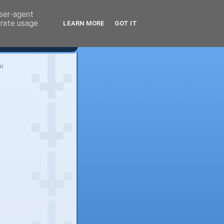
user-agent
erate usage
LEARN MORE
GOT IT
u